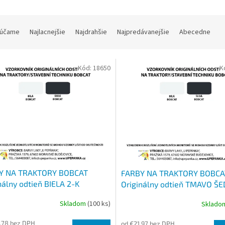
účame
Najlacnejšie
Najdrahšie
Najpredávanejšie
Abecedne
Kód:
18650
K
Y NA TRAKTORY BOBCAT
FARBY NA TRAKTORY BOBCA
nálny odtieň BIELA 2-K
Originálny odtieň TMAVO ŠE
retán, SET s tužidlom
Polyuretán, SET s tužidlom
Skladom
(100 ks)
Sklad
,78 bez DPH
od €21,97 bez DPH