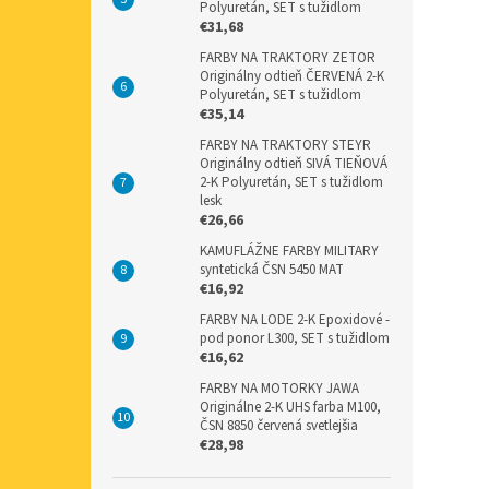
Polyuretán, SET s tužidlom
€31,68
FARBY NA TRAKTORY ZETOR
Originálny odtieň ČERVENÁ 2-K
Polyuretán, SET s tužidlom
€35,14
FARBY NA TRAKTORY STEYR
Originálny odtieň SIVÁ TIEŇOVÁ
2-K Polyuretán, SET s tužidlom
lesk
€26,66
KAMUFLÁŽNE FARBY MILITARY
syntetická ČSN 5450 MAT
€16,92
FARBY NA LODE 2-K Epoxidové -
pod ponor L300, SET s tužidlom
€16,62
FARBY NA MOTORKY JAWA
Originálne 2-K UHS farba M100,
ČSN 8850 červená svetlejšia
€28,98