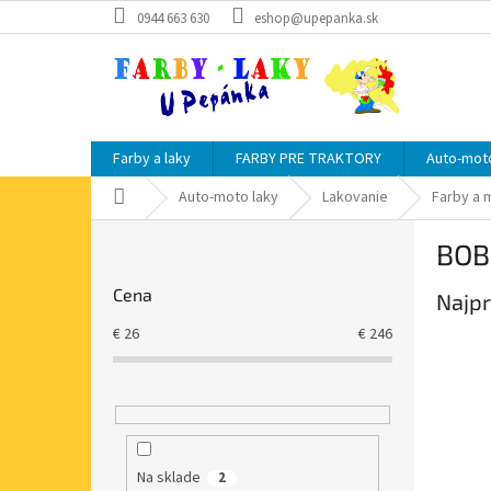
Prejsť
0944 663 630
eshop@upepanka.sk
na
obsah
Farby a laky
FARBY PRE TRAKTORY
Auto-moto
Domov
Auto-moto laky
Lakovanie
Farby a 
B
BOB
o
č
Cena
Najpr
n
ý
€
26
€
246
p
a
n
e
l
Na sklade
2