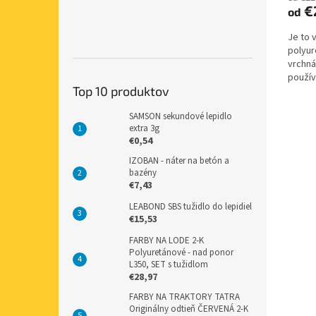
€
od
Je to 
polyur
vrchná
použív
Top 10 produktov
nástrek
SAMSON sekundové lepidlo
extra 3g
€0,54
IZOBAN - náter na betón a
bazény
€7,43
LEABOND SBS tužidlo do lepidiel
€15,53
FARBY NA LODE 2-K
Polyuretánové - nad ponor
L350, SET s tužidlom
€28,97
FARBY NA TRAKTORY TATRA
Originálny odtieň ČERVENÁ 2-K