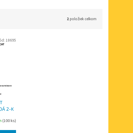
2
položiek celkom
ód:
18695
T
DÁ 2-K
om
(100 ks)