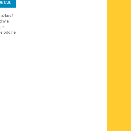
DETAIL
zložková
adný a
 je
ne odolné