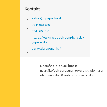
Kontakt
eshop
@
upepanka.sk
0944 663 630
0949 666 331
https://www.facebook.com/barvylak
yupepanka
barvylakyupepanka/
Doručenie do 48 hodín
na akúkoľvek adresu pri tovare skladom a pri
objednaní do 10 hodín v pracovné dni
Z
á
p
ä