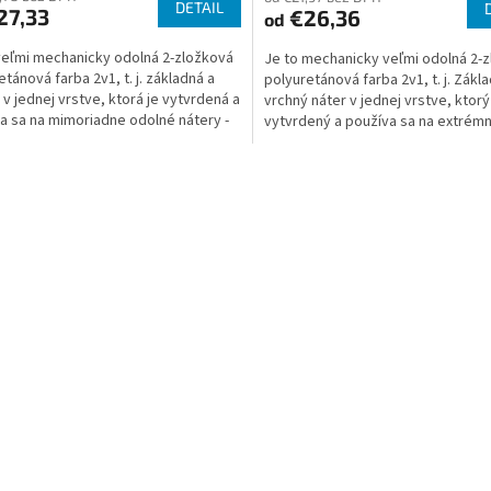
DETAIL
27,33
€26,36
od
veľmi mechanicky odolná 2-zložková
Je to mechanicky veľmi odolná 2-
etánová farba 2v1, t. j. základná a
polyuretánová farba 2v1, t. j. Zákl
 v jednej vrstve, ktorá je vytvrdená a
vrchný náter v jednej vrstve, ktorý
a sa na mimoriadne odolné nátery -
vytvrdený a používa sa na extrém
y...
nátery -...
O
v
l
á
d
a
c
i
e
p
r
v
k
y
v
ý