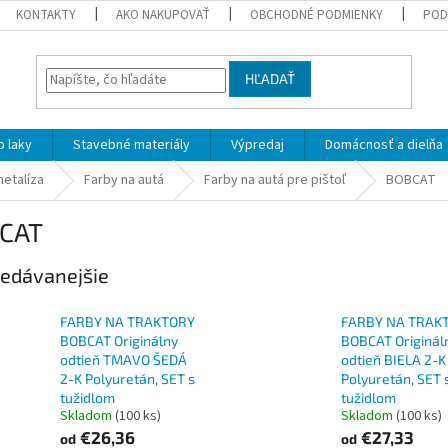
KONTAKTY
AKO NAKUPOVAŤ
OBCHODNÉ PODMIENKY
POD
HĽADAŤ
 laky
Stavebné materiály
Výpredaj
Domácnosť a dielňa
metalíza
Farby na autá
Farby na autá pre pištoľ
BOBCAT
CAT
edávanejšie
FARBY NA TRAKTORY
FARBY NA TRAK
BOBCAT Originálny
BOBCAT Originál
odtieň TMAVO ŠEDÁ
odtieň BIELA 2-K
2-K Polyuretán, SET s
Polyuretán, SET 
tužidlom
tužidlom
Skladom
(100 ks)
Skladom
(100 ks)
€26,36
€27,33
od
od