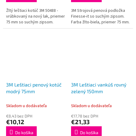
Žltý leštiaci kotúč 3M 50488 -
3M Strojová penová podložka
vrúbkovaný na nový lak, priemer
Finesse-it so suchým zipsom.
75 mm so suchým zipsom.
Farba žlto-biela, priemer 75 mm.
3M Leštiaci penový kotúč
3M Leštiaci vankúš rovný
modrý 75mm
zelený 150mm
Skladom u dodávateľa
Skladom u dodávateľa
€8,43 bez DPH
€17,78 bez DPH
€10,12
€21,33
Do košíka
Do košíka