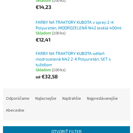
Skladom
(100 ks)
€14,23
FARBY NA TRAKTORY KUBOTA v spreji 2-K
Polyuretán, MODROZELENÁ N42 lesklá 400ml
Skladom
(100 ks)
€12,41
FARBY NA TRAKTORY KUBOTA odtieň
modrozelená N42 2-K Polyuretán, SET s
tužidlom
Skladom
(100 ks)
€32,58
od
R
a
Odporúčame
Najlacnejšie
Najdrahšie
Najpredávanejšie
d
e
Abecedne
n
i
e
OTVORIŤ FILTER