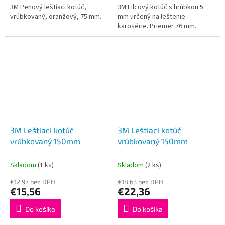
3M Penový leštiaci kotúč,
3M Filcový kotúč s hrúbkou 5
vrúbkovaný, oranžový, 75 mm.
mm určený na leštenie
karosérie. Priemer 76 mm.
3M Leštiaci kotúč
3M Leštiaci kotúč
vrúbkovaný 150mm
vrúbkovaný 150mm
Skladom
(1 ks)
Skladom
(2 ks)
€12,97 bez DPH
€18,63 bez DPH
€15,56
€22,36
Do košíka
Do košíka