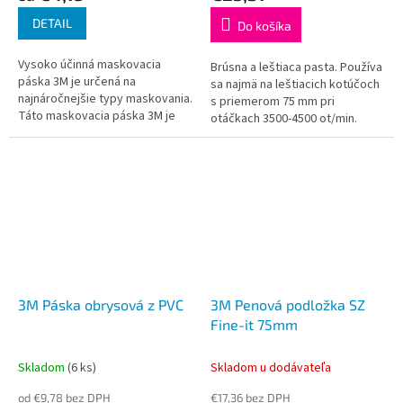
DETAIL
Do košíka
Vysoko účinná maskovacia
Brúsna a leštiaca pasta. Používa
páska 3M je určená na
sa najmä na leštiacich kotúčoch
najnáročnejšie typy maskovania.
s priemerom 75 mm pri
Táto maskovacia páska 3M je
otáčkach 3500-4500 ot/min.
vhodná na dvojzložkové a
Používa sa na lokálne leštenie,
vodou riediteľné farby.
pretože hrubosť pasty sa
Vyznačuje sa vysokou...
počas...
3M Páska obrysová z PVC
3M Penová podložka SZ
Fine-it 75mm
Skladom
(6 ks)
Skladom u dodávateľa
od €9,78 bez DPH
€17,36 bez DPH