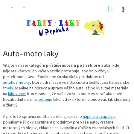
Prejsť
NÁKUP
na
obsah
KOŠÍK
Auto-moto laky
Vitajte v našej kategórii
príslušenstva a potrieb pre autá
, kde
nájdete všetko, čo vaše vozidlo potrebuje, aby bolo vždy v
perfektnom stave.
Ponúkame širokú škálu produktov od
autokozmetiky
, ktorá udrží vaše vozidlo čisté a lesklé, cez karosárske
tmely
, ideálne na opravy a úpravy vášho auta, až po kvalitné materiály
na
lakovanie
, ktoré zaistia, že vaše vozidlo bude vyzerať ako nové.
Nezabudnite ani na
leštenie
laku, vďaka ktorému bude váš lak chránený
a žiarivý.
A pretože správna údržba zahŕňa aj správne
náplne a kvapaliny
,
ponúkame široký sortiment produktov pre vaše auto, vrátane
motorových olejov, chladiacich kvapalín a ďalších esenciálnych fluíd.
Či
už sa jedná o bežnú údržbu alebo špeciálnu starostlivosť, s naším