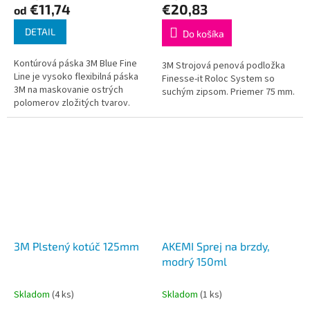
€11,74
€20,83
od
DETAIL
Do košíka
Kontúrová páska 3M Blue Fine
3M Strojová penová podložka
Line je vysoko flexibilná páska
Finesse-it Roloc System so
3M na maskovanie ostrých
suchým zipsom. Priemer 75 mm.
polomerov zložitých tvarov.
Obrysová páska 3M 471 má
ostré línie, vynikajúcu priľnavosť
k...
3M Plstený kotúč 125mm
AKEMI Sprej na brzdy,
modrý 150ml
Skladom
(4 ks)
Skladom
(1 ks)