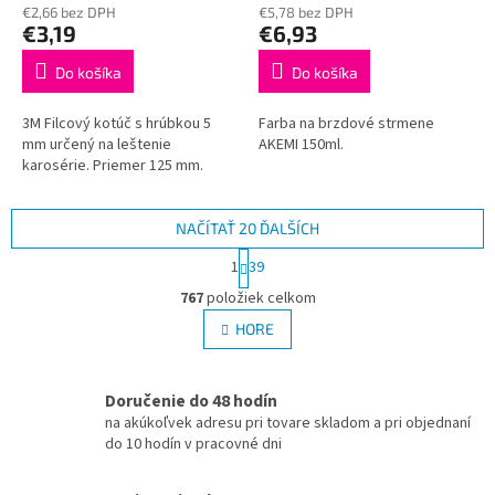
€2,66 bez DPH
€5,78 bez DPH
€3,19
€6,93
Do košíka
Do košíka
3M Filcový kotúč s hrúbkou 5
Farba na brzdové strmene
mm určený na leštenie
AKEMI 150ml.
karosérie. Priemer 125 mm.
NAČÍTAŤ 20 ĎALŠÍCH
S
1
39
t
O
r
767
položiek celkom
v
á
l
HORE
n
á
k
d
o
v
a
Doručenie do 48 hodín
a
c
na akúkoľvek adresu pri tovare skladom a pri objednaní
n
i
do 10 hodín v pracovné dni
i
e
e
p