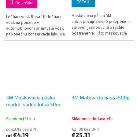
DETAIL
Do košíka
Maskovacia páska 3M
Leštiaci vosk Rosa 1ltr leštiaci
zabezpečuje pevné prilepenie a
vosk na použitie v
zároveň jednoduché a rýchle
automobilovom priemysle vosk
odstránenie. Táto maskovacia
na konečnú konzerváciu laku. Na
páska je určená pre
povrchu vytvára film, ktorý
automobilový priemysel vďaka
potom chráni karosériu pred...
svojej vysokej...
3M Maskovacia páska
3M Matovacia pasta 500g
modrá, vodeodolná 50m
Skladom
(21 ks)
Skladom u dodávateľa
od €3,49 bez DPH
€21,09 bez DPH
€4,19
€25,31
od