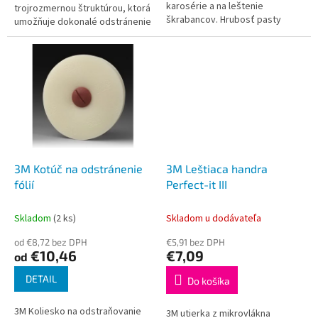
karosérie a na leštenie
trojrozmernou štruktúrou, ktorá
škrabancov. Hrubosť pasty
umožňuje dokonalé odstránenie
zvoľte podľa intenzity tmavosti,
prachových častíc pred
pozri nižšie. Brúsne pasty
postriekaním. Pomáha znižovať
značky 3M sa...
prenos...
3M Kotúč na odstránenie
3M Leštiaca handra
fólií
Perfect-it III
Skladom
(2 ks)
Skladom u dodávateľa
od €8,72 bez DPH
€5,91 bez DPH
€10,46
€7,09
od
DETAIL
Do košíka
3M Koliesko na odstraňovanie
3M utierka z mikrovlákna