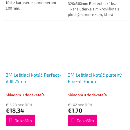
fólií z karosérie s priemerom
320x360mm Perfect-it / 1ks.
100 mm.
Tkaná utierka z mikrovlákna s
plochým prierezom, ktorá
dokonale odstraňuje nečistoty z
povrchu pri použití za sucha
alebo za...
3M Leštiaci kotúč Perfect-
3M Leštiaci kotúč plstený
it III 75mm
Fine-it 76mm
Skladom u dodávateľa
Skladom u dodávateľa
€15,28 bez DPH
€1,42 bez DPH
€18,34
€1,70
Do košíka
Do košíka