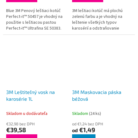
Blue 3M Penový leštiaci kotúč
3M leštiaci kotúč má plochú
Perfect-it™ 50457 je vhodný na
zelenú farbu a je vhodný na
použitie s leštiacou pastou
leštenie všetkých typov
Perfect-it™ Ultrafina SE 50383.
karosérií a odstraňovanie
Na leštenie je vhodná modrá
hologramov. Používa sa na
leštiaca handrička 3M 50486.
viacero brúsnych a leštiacich
pást a voskov....
3M Leštiteľný vosk na
3M Maskovacia páska
karosérie 1L
béžová
Skladom u dodávateľa
Skladom
(24 ks)
€32,98 bez DPH
od €1,24 bez DPH
€39,58
€1,49
od