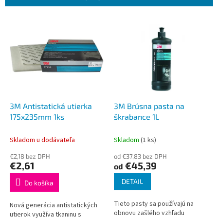
p
r
V
o
ý
d
p
u
i
k
s
t
p
o
r
v
o
d
3M Antistatická utierka
3M Brúsna pasta na
u
175x235mm 1ks
škrabance 1L
k
t
Skladom u dodávateľa
Skladom
(1 ks)
o
€2,18 bez DPH
od €37,83 bez DPH
v
€2,61
€45,39
od
DETAIL
Do košíka
Tieto pasty sa používajú na
Nová generácia antistatických
obnovu zašlého vzhľadu
utierok využíva tkaninu s