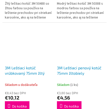
Žltý leštiaci kotúč 3M 50488 so
Modrý leštiaci kotúč 3M 50388 s
žltou farbou sa používa na
modrou farbou sa používa na
leštenie prechodov pri striekaní
leštenie prechodov pri striekaní
karosérie, ako aj na leštenie
karosérie, ako aj na leštenie
drobných defektov a
drobných defektov a
škrabancov. Používa sa aj na
škrabancov. Používa sa aj na
bežné...
bežné...
3M Leštiaci kotúč
3M Leštiaci penový kotúč
vrúbkovaný 75mm žltý
75mm žltobiely
Skladom u dodávateľa
Skladom
(1 ks)
€8,43 bez DPH
€3,80 bez DPH
€10,12
€4,56
Do košíka
Do košíka