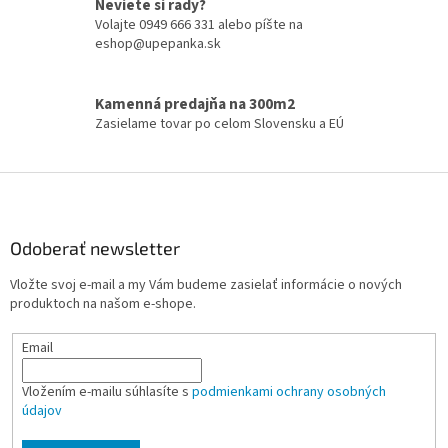
r
Neviete si rady?
v
Volajte 0949 666 331 alebo píšte na
k
eshop@upepanka.sk
y
v
ý
Kamenná predajňa na 300m2
p
Zasielame tovar po celom Slovensku a EÚ
i
s
u
Z
á
p
ä
Odoberať newsletter
t
Vložte svoj e-mail a my Vám budeme zasielať informácie o nových
i
produktoch na našom e-shope.
e
Email
Vložením e-mailu súhlasíte s
podmienkami ochrany osobných
údajov