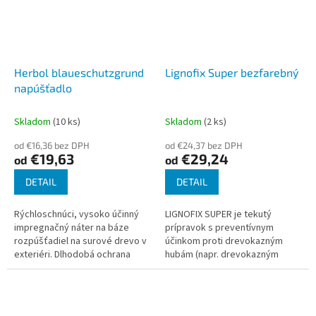
Herbol blaueschutzgrund
Lignofix Super bezfarebný
napúšťadlo
Skladom
(10 ks)
Skladom
(2 ks)
od €16,36 bez DPH
od €24,37 bez DPH
€19,63
€29,24
od
od
DETAIL
DETAIL
Rýchloschnúci, vysoko účinný
LIGNOFIX SUPER je tekutý
impregnačný náter na báze
prípravok s preventívnym
rozpúšťadiel na surové drevo v
účinkom proti drevokazným
exteriéri. Dlhodobá ochrana
hubám (napr. drevokazným
dreva pred modraním, plesňami
hubám), plesniam a s
a napadnutím škodcami.
preventívnym a ničivým účinkom
na drevokazný hmyz...