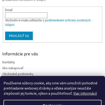
e
Email
Vložením e-mailu súhlasíte s
podmienkami ochrany osobných
údajov
PRIHLÁSIŤ SA
Informácie pre vás
Kontakty
Ako nakupovať
Obchodné podmienky
Podmienky ochrany osobných údajov
Používame súbory cookie, aby sme vám umožnili pohodlné
Moja objednávka
prehliadanie webovej stránky a vďaka analýze neustále
zlepšovali jej funkcie, výkon a použiteľnosť.
Viac informácií