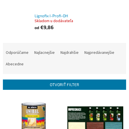
Lignofix I-Profi-OH
Skladom u dodávateľa
€9,86
od
R
a
Odporúčame
Najlacnejšie
Najdrahšie
Najpredávanejšie
d
e
Abecedne
n
i
e
OTVORIŤ FILTER
p
r
V
o
ý
d
p
u
i
k
s
t