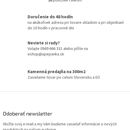
10
položiek celkom
O
predmetov vyrobených...
v
l
Doručenie do 48 hodín
á
na akúkoľvek adresu pri tovare skladom a pri objednaní
d
do 10 hodín v pracovné dni
a
c
i
Neviete si rady?
e
Volajte 0949 666 331 alebo píšte na
p
eshop@upepanka.sk
r
v
k
Kamenná predajňa na 300m2
y
Zasielame tovar po celom Slovensku a EÚ
v
ý
p
Z
i
á
s
p
u
ä
Odoberať newsletter
t
Vložte svoj e-mail a my Vám budeme zasielať informácie o nových
i
produktoch na našom e-shope.