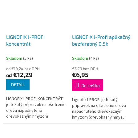
LIGNOFIX I-PROFI
LIGNOFIX I-Profi aplikačný
koncentrát
bezfarebný 0,5k
Skladom
(5 ks)
Skladom
(4 ks)
od €10,24 bez DPH
€5,79 bez DPH
€12,29
€6,95
od
DETAIL
Do košíka
LIGNOFIX I-PROFI KONCENTRÁT
Lignofix I-PROFI je tekutý
je tekutý prípravok na ošetrenie
prípravok na ošetrenie dreva
dreva napadnutého
napadnutého drevokazným
drevokazným hmyzom
hmyzom (drevokazný hmyz,
(drevokazný hmyz, tesársky
tesársky chrobák atď.) a na
chrobák atď.) a na preventívne
preventívne ošetrenie dreva
ošetrenie dreva proti...
proti...