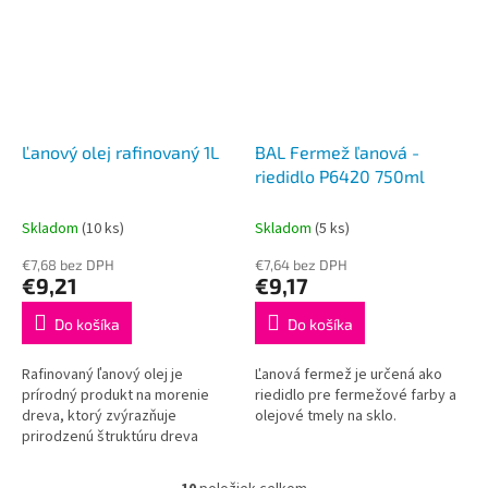
Ľanový olej rafinovaný 1L
BAL Fermež ľanová -
riedidlo P6420 750ml
Skladom
(10 ks)
Skladom
(5 ks)
€7,68 bez DPH
€7,64 bez DPH
€9,21
€9,17
Do košíka
Do košíka
Rafinovaný ľanový olej je
Ľanová fermež je určená ako
prírodný produkt na morenie
riedidlo pre fermežové farby a
dreva, ktorý zvýrazňuje
olejové tmely na sklo.
prirodzenú štruktúru dreva
alebo na olejové farby. Olej je
vhodný na maľovanie