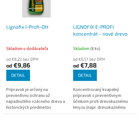
Lignofix I-Profi-OH
LIGNOFIX E-PROFI
koncentrát - nové drevo
Skladom u dodávateľa
Skladom
(8 ks)
od €8,22 bez DPH
od €6,57 bez DPH
€9,86
€7,88
od
od
DETAIL
DETAIL
Prípravok je určený na
Koncentrovaný kvapalný
preventívnu ochranu už
prípravok s preventívnym
napadnutého vzácneho dreva a
účinkom proti drevokaznému
historických predmetov
hmyzu (napr. drevokaznému
drevokazným hmyzom vrátane
červotočovi, tesárskemu
ich likvidácie. Lignofix I-Profi-OH
chrobákovi), drevokazným
je určený na...
hubám (napr. drevokaznému...