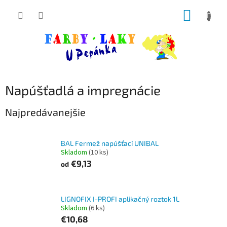
Prejsť
NÁKUP
na
obsah
KOŠÍK
Napúšťadlá a impregnácie
Najpredávanejšie
BAL Fermež napúšťací UNIBAL
Skladom
(10 ks)
€9,13
od
LIGNOFIX I-PROFI aplikačný roztok 1L
Skladom
(6 ks)
€10,68