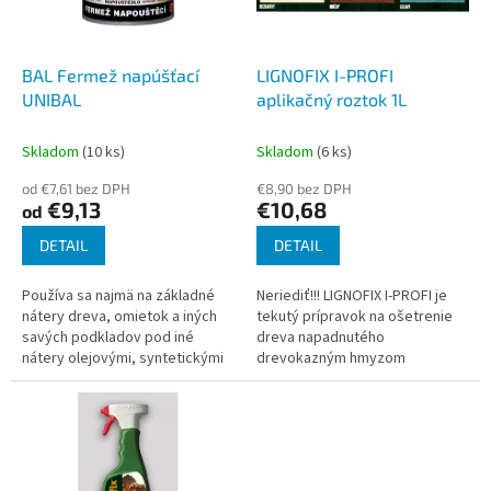
p
o
r
v
o
d
BAL Fermež napúšťací
LIGNOFIX I-PROFI
u
UNIBAL
aplikačný roztok 1L
k
t
Skladom
(10 ks)
Skladom
(6 ks)
o
od €7,61 bez DPH
€8,90 bez DPH
v
€9,13
€10,68
od
DETAIL
DETAIL
Používa sa najmä na základné
Neriediť!!! LIGNOFIX I-PROFI je
nátery dreva, omietok a iných
tekutý prípravok na ošetrenie
savých podkladov pod iné
dreva napadnutého
nátery olejovými, syntetickými
drevokazným hmyzom
alebo disperznými nátermi.
(drevokazný hmyz, tesársky
Zabezpečuje dokonalú
chrobák atď.) a na preventívne
priľnavosť...
ošetrenie dreva...