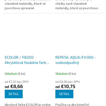
stavebné materiály, ktoré sú
všetky savé stavebné
povrchovo upravené
materiály, ktoré sú povrchovo
silikátovými omietkami, napr.
upravené akrylátovými
COLORSIL R a COLORSIL O. Môže
fasádnymi farbami, omietkami
sa...
alebo interiérovými...
ECOLOR / FB200
REPESIL AQUA/FH300 -
Akrylátová fasádna farba
vodoodpudivý
- biela
Skladom
(5 ks)
Skladom
(5 ks)
od €7,22 bez DPH
od €8,96 bez DPH
€8,66
€10,75
od
od
DETAIL
DETAIL
Akrylová farba ECOLOR je vodou
Používa sa ako konečný