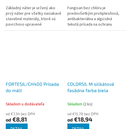
Základný náter je určený ako
Fungisan bez chlóru je
prvý náter pre všetky nasiakavé
predovšetkým protiplesňová,
stavebné materiály, ktoré sú
antibakteriálna a algicidná
povrchovo upravené
tekutá prísada na ochranu
akrylátovými omietkami, napr.
muriva vo vodou riediteľných
ECOLOR R a ECOLOR O. Môže sa
farbách a iných minerálnych
použiť aj...
stavebných...
FORTESIL/CH400 Prísada
COLORSIL M silikátová
do mált
fasádna farba biela
Skladom u dodávateľa
Skladom
(2 ks)
od €7,34 bez DPH
od €15,78 bez DPH
€8,81
€18,94
od
od
DETAIL
DETAIL