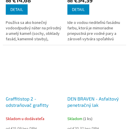
od
od
DETAIL
DETAIL
Používa sa ako konečný
Ide o vodou riediteľnú fasádnu
vodoodpudivý náter na prírodný
farbu, ktorá je mimoriadne
a umelý kameň (sochy, obklady
priepustná pre vodné pary a
fasád, kamenné stavby),
zároveň vytvára spoľahlivú
strešné krytiny, všetky druhy
ochranu proti vlhkosti.
omietok atď. Nevytvára lesklý
Spoľahlivo zakryje aj hrubú
povrch a...
postriekanú...
Graffitistop 2 -
DEN BRAVEN - Asfaltový
odstraňovač grafitty
penetračný lak
Skladom u dodávateľa
Skladom
(1 ks)
od €15,09 bez DPH
od €20,37 bez DPH