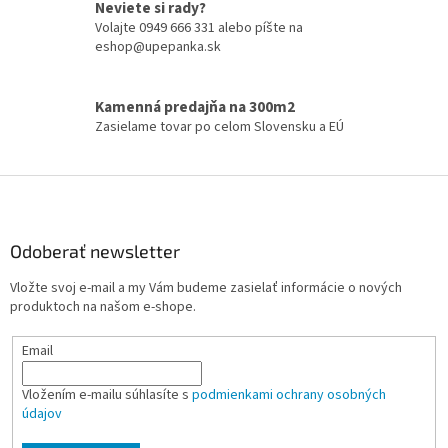
r
Neviete si rady?
v
Volajte 0949 666 331 alebo píšte na
k
eshop@upepanka.sk
y
v
ý
Kamenná predajňa na 300m2
p
Zasielame tovar po celom Slovensku a EÚ
i
s
u
Z
á
p
ä
Odoberať newsletter
t
Vložte svoj e-mail a my Vám budeme zasielať informácie o nových
i
produktoch na našom e-shope.
e
Email
Vložením e-mailu súhlasíte s
podmienkami ochrany osobných
údajov