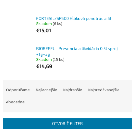
FORTESIL/SP500 Hĺbková penetrácia 5l
Skladom
(6 ks)
€15,01
BIOREPEL - Prevencia a likvidácia 0,5l sprej
+1g+3g
Skladom
(15 ks)
€14,69
R
a
Odporúčame
Najlacnejšie
Najdrahšie
Najpredávanejšie
d
e
Abecedne
n
i
e
OTVORIŤ FILTER
p