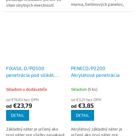
muriva, betónových panelov,
stien obytných miestností.
zateplených systémov atď.
Poskytuje ochranu a farebné...
FIXASIL O/PO500
PENECO/PZ200
penetrácia pod silikát.
Akrylátová penetrácia
omietky
Skladom u dodávateľa
Skladom
(5 ks)
od €19,83 bez DPH
od €3,21 bez DPH
€23,79
€3,85
od
od
DETAIL
DETAIL
Základný náter je určený ako
Akrylátový základný náter je
prvý náter pre všetky nasiakavé
určený ako prvý náter pre