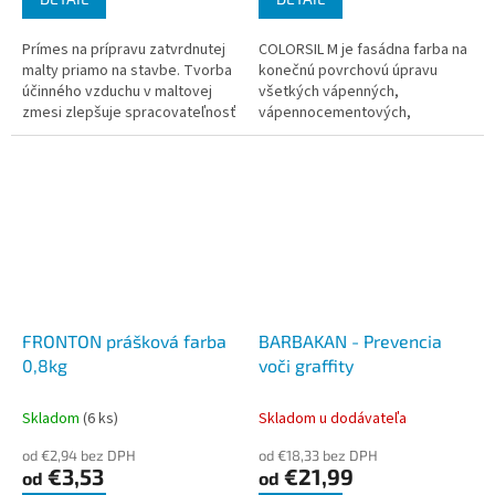
Prímes na prípravu zatvrdnutej
COLORSIL M je fasádna farba na
malty priamo na stavbe. Tvorba
konečnú povrchovú úpravu
účinného vzduchu v maltovej
všetkých vápenných,
zmesi zlepšuje spracovateľnosť
vápennocementových,
a zvyšuje odolnosť zatvrdnutej
cementových a sanačných
malty voči mrazu a...
omietok a štukov. Vďaka dlhej
životnosti, prirodzenému...
FRONTON prášková farba
BARBAKAN - Prevencia
0,8kg
voči graffity
Skladom
(6 ks)
Skladom u dodávateľa
od €2,94 bez DPH
od €18,33 bez DPH
€3,53
€21,99
od
od