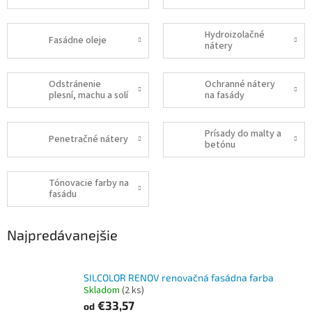
Hydroizolačné
Fasádne oleje
nátery
Odstránenie
Ochranné nátery
plesní, machu a solí
na fasády
Prísady do malty a
Penetračné nátery
betónu
Tónovacie farby na
fasádu
Najpredávanejšie
SILCOLOR RENOV renovačná fasádna farba
Skladom
(2 ks)
€33,57
od