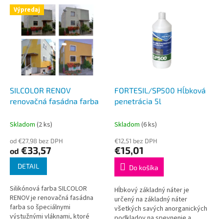
r
V
Výpredaj
o
ý
d
p
u
i
k
s
t
p
o
r
v
o
d
SILCOLOR RENOV
FORTESIL/SP500 Hĺbková
u
renovačná fasádna farba
penetrácia 5l
k
t
Skladom
(2 ks)
Skladom
(6 ks)
o
od €27,98 bez DPH
€12,51 bez DPH
v
€33,57
€15,01
od
DETAIL
Do košíka
Silikónová farba SILCOLOR
Hĺbkový základný náter je
RENOV je renovačná fasádna
určený na základný náter
farba so špeciálnymi
všetkých savých anorganických
výstužnými vláknami, ktoré
podkladov na spevnenie a