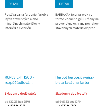
DETAIL
DETAIL
Používa sa na farbenie farieb a
BARBAKAN je prípravok vo
iných stavebných alebo
forme vodného gélu určený na
minerálnych materiálov v
preventívnu ochranu povrchov
interiéri a exteriéri.
stavebných materiálov pred
znečistením graffiti. Výrobok je
určený na povrchovú ochranu...
REPESIL/FH500 -
Herbol herbosil weiss-
rozpúšťadlová
biela fasádna farba
hydrofobizácia
Skladom u dodávateľa
Skladom u dodávateľa
od €12,23 bez DPH
od €45,33 bez DPH
€14,68
€54,39