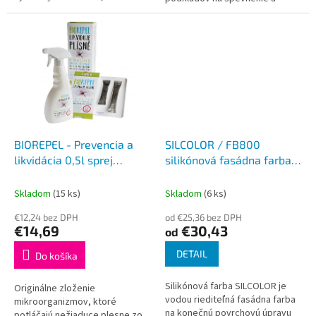
umožňujú preklenúť statické
zjednotenie podkladu.
vlasové trhliny v podklade.
Vyznačuje sa vynikajúcou
Povlak má vysoký...
zmáčavosťou a vysokou...
BIOREPEL - Prevencia a
SILCOLOR / FB800
likvidácia 0,5l sprej
silikónová fasádna farba -
+1g+3g
biela
Skladom
(15 ks)
Skladom
(6 ks)
€12,24 bez DPH
od €25,36 bez DPH
€14,69
€30,43
od
DETAIL
Do košíka
Silikónová farba SILCOLOR je
Originálne zloženie
vodou riediteľná fasádna farba
mikroorganizmov, ktoré
na konečnú povrchovú úpravu
potláčajú nežiaduce plesne zo