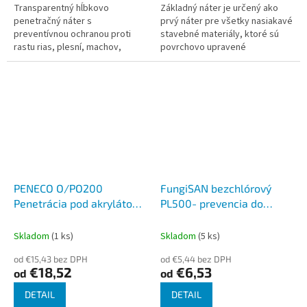
Transparentný hĺbkovo
Základný náter je určený ako
penetračný náter s
prvý náter pre všetky nasiakavé
preventívnou ochranou proti
stavebné materiály, ktoré sú
rastu rias, plesní, machov,
povrchovo upravené
lišajníkov a baktérií.
akrylátovými omietkami, napr.
Koncentrovaný výrobok je
SILCOLOR R a SILCOLOR O. Môže
určený na vonkajšie použitie
sa...
na...
PENECO O/PO200
FungiSAN bezchlórový
Penetrácia pod akrylátové
PL500- prevencia do
omietky
farieb
Skladom
(1 ks)
Skladom
(5 ks)
od €15,43 bez DPH
od €5,44 bez DPH
€18,52
€6,53
od
od
DETAIL
DETAIL