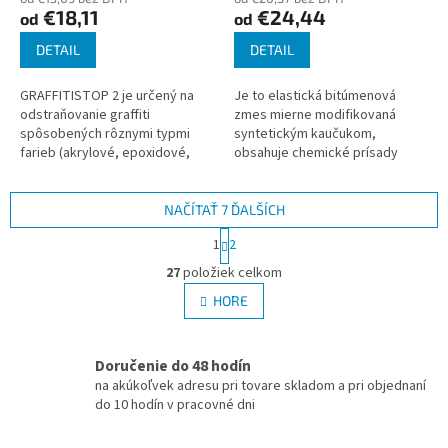
€18,11
€24,44
od
od
DETAIL
DETAIL
GRAFFITISTOP 2 je určený na
Je to elastická bitúmenová
odstraňovanie graffiti
zmes mierne modifikovaná
spôsobených rôznymi typmi
syntetickým kaučukom,
farieb (akrylové, epoxidové,
obsahuje chemické prísady
nitrocelulózové, polyuretánové,
umožňujúce hlbokú penetráciu a
alkydové atď.) na hladkých...
použitie na mierne vlhkých
podkladoch. Tento...
NAČÍTAŤ 7 ĎALŠÍCH
S
1
2
t
O
r
27
položiek celkom
v
á
l
HORE
n
á
k
d
o
v
a
Doručenie do 48 hodín
a
c
na akúkoľvek adresu pri tovare skladom a pri objednaní
n
i
do 10 hodín v pracovné dni
i
e
e
p