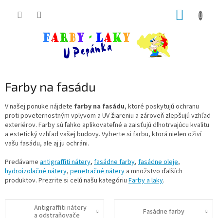
Prejsť
NÁKUP
na
obsah
KOŠÍK
Farby na fasádu
V našej ponuke nájdete
farby na fasádu
, ktoré poskytujú ochranu
proti poveternostným vplyvom a UV žiareniu a zároveň zlepšujú vzhľad
exteriérov. Farby sú ľahko aplikovateľné a zaisťujú dlhotrvajúcu kvalitu
a estetický vzhľad vašej budovy. Vyberte si farbu, ktorá nielen oživí
vašu fasádu, ale aj ju ochráni.
Predávame
antigraffiti nátery
,
fasádne farby
,
fasádne oleje
,
hydroizolačné nátery
,
penetračné nátery
a množstvo ďalších
produktov. Prezrite si celú našu kategóriu
Farby a laky
.
Antigraffiti nátery
Fasádne farby
a odstraňovače