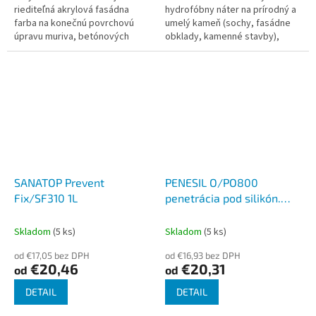
riediteľná akrylová fasádna
hydrofóbny náter na prírodný a
farba na konečnú povrchovú
umelý kameň (sochy, fasádne
úpravu muriva, betónových
obklady, kamenné stavby),
panelov, sadrokartónových
strešné krytiny, všetky druhy
povrchov a iných ľahkých
omietok atď. Nevytvára lesklý
stavebných a...
povrch a...
SANATOP Prevent
PENESIL O/PO800
Fix/SF310 1L
penetrácia pod silikón.
omietky
Skladom
(5 ks)
Skladom
(5 ks)
od €17,05 bez DPH
od €16,93 bez DPH
€20,46
€20,31
od
od
DETAIL
DETAIL