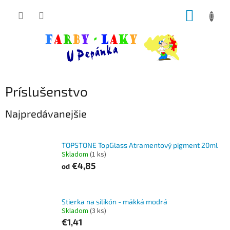
Prejsť
NÁKUP
na
obsah
KOŠÍK
Príslušenstvo
Najpredávanejšie
TOPSTONE TopGlass Atramentový pigment 20ml
Skladom
(1 ks)
€4,85
od
Stierka na silikón - mäkká modrá
Skladom
(3 ks)
€1,41