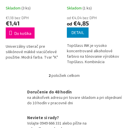
k
20ml
t
Skladom
(3 ks)
Skladom
(1 ks)
o
€1,18 bez DPH
od €4,04 bez DPH
v
€1,41
€4,85
od
DETAIL
Do košíka
TopGlass INK je vysoko
Univerzálny stierač pre
koncentrované alkoholové
silikónové mäkké viacúčelové
farbivo na tónovanie výrobkov
použitie. Modrá farba. Tvar "K"
TopGlass. Kombinácia
pigmentového roztoku a licej
živice TopGlass vytvára
2
položiek celkom
O
transparentnú farebnú...
v
l
Doručenie do 48 hodín
á
na akúkoľvek adresu pri tovare skladom a pri objednaní
d
do 10 hodín v pracovné dni
a
c
i
Neviete si rady?
e
Volajte 0949 666 331 alebo píšte na
p