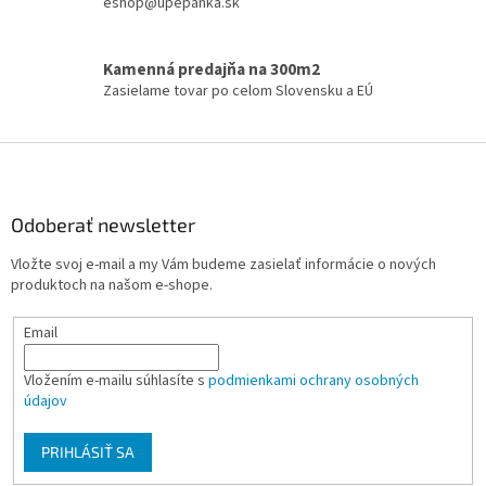
eshop@upepanka.sk
r
v
k
Kamenná predajňa na 300m2
y
Zasielame tovar po celom Slovensku a EÚ
v
ý
p
Z
i
á
s
p
u
ä
Odoberať newsletter
t
Vložte svoj e-mail a my Vám budeme zasielať informácie o nových
i
produktoch na našom e-shope.
e
Email
Vložením e-mailu súhlasíte s
podmienkami ochrany osobných
údajov
PRIHLÁSIŤ SA