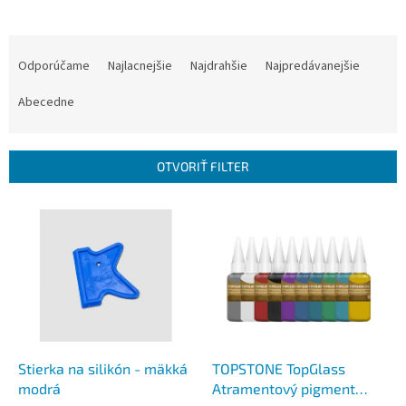
R
a
Odporúčame
Najlacnejšie
Najdrahšie
Najpredávanejšie
d
e
Abecedne
n
i
e
OTVORIŤ FILTER
p
r
V
o
ý
d
p
u
i
k
s
t
p
o
r
v
o
d
Stierka na silikón - mäkká
TOPSTONE TopGlass
u
modrá
Atramentový pigment