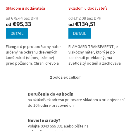
k
LAK s 1818
t
Skladom u dodávateľa
Skladom u dodávateľa
o
od €79,44 bez DPH
od €112,09 bez DPH
v
€95,33
€134,51
od
od
DETAIL
DETAIL
Flamgard je protipožiarny náter
FLAMGARD TRANSPARENT je
určený na ochranu drevených
viskózny náter, ktorý je po
konštrukcií (stĺpov, trámov)
zaschnutí priehľadný, má
pred požiarom. Chráni drevo a
svetložltý odtieň a zachováva
lignocelulózové materiály pred
pôvodnú kresbu dreva. V
účinkami ohňa a sálavého...
procese horenia vytvára
2
položiek celkom
O
ohňovzdorný náter...
v
l
Doručenie do 48 hodín
á
na akúkoľvek adresu pri tovare skladom a pri objednaní
d
do 10 hodín v pracovné dni
a
c
i
Neviete si rady?
e
Volajte 0949 666 331 alebo píšte na
p