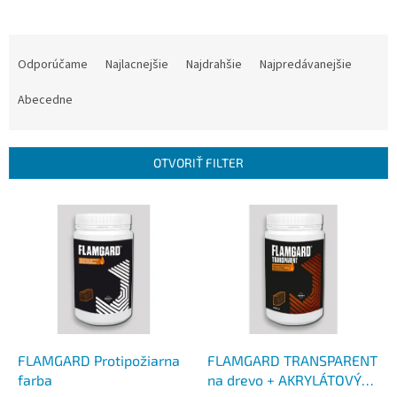
R
a
Odporúčame
Najlacnejšie
Najdrahšie
Najpredávanejšie
d
e
Abecedne
n
i
e
OTVORIŤ FILTER
p
r
V
o
ý
d
p
u
i
k
s
t
p
o
r
v
o
d
FLAMGARD Protipožiarna
FLAMGARD TRANSPARENT
u
farba
na drevo + AKRYLÁTOVÝ