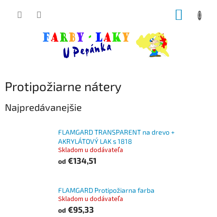
Prejsť
NÁKUP
na
obsah
KOŠÍK
Protipožiarne nátery
Najpredávanejšie
FLAMGARD TRANSPARENT na drevo +
AKRYLÁTOVÝ LAK s 1818
Skladom u dodávateľa
€134,51
od
FLAMGARD Protipožiarna farba
Skladom u dodávateľa
€95,33
od