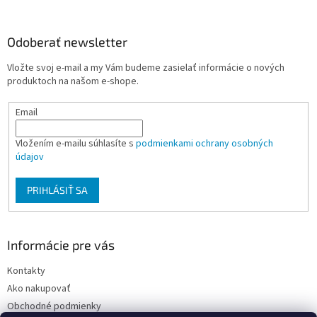
á
p
ä
Odoberať newsletter
t
Vložte svoj e-mail a my Vám budeme zasielať informácie o nových
i
produktoch na našom e-shope.
e
Email
Vložením e-mailu súhlasíte s
podmienkami ochrany osobných
údajov
PRIHLÁSIŤ SA
Informácie pre vás
Kontakty
Ako nakupovať
Obchodné podmienky