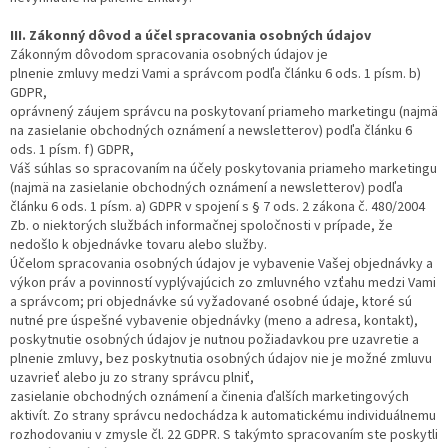
III. Zákonný dôvod a účel spracovania osobných údajov
Zákonným dôvodom spracovania osobných údajov je
plnenie zmluvy medzi Vami a správcom podľa článku 6 ods. 1 písm. b)
GDPR,
oprávnený záujem správcu na poskytovaní priameho marketingu (najmä
na zasielanie obchodných oznámení a newsletterov) podľa článku 6
ods. 1 písm. f) GDPR,
Váš súhlas so spracovaním na účely poskytovania priameho marketingu
(najmä na zasielanie obchodných oznámení a newsletterov) podľa
článku 6 ods. 1 písm. a) GDPR v spojení s § 7 ods. 2 zákona č. 480/2004
Zb. o niektorých službách informačnej spoločnosti v prípade, že
nedošlo k objednávke tovaru alebo služby.
Účelom spracovania osobných údajov je vybavenie Vašej objednávky a
výkon práv a povinností vyplývajúcich zo zmluvného vzťahu medzi Vami
a správcom; pri objednávke sú vyžadované osobné údaje, ktoré sú
nutné pre úspešné vybavenie objednávky (meno a adresa, kontakt),
poskytnutie osobných údajov je nutnou požiadavkou pre uzavretie a
plnenie zmluvy, bez poskytnutia osobných údajov nie je možné zmluvu
uzavrieť alebo ju zo strany správcu plniť,
zasielanie obchodných oznámení a činenia ďalších marketingových
aktivít. Zo strany správcu nedochádza k automatickému individuálnemu
rozhodovaniu v zmysle čl. 22 GDPR. S takýmto spracovaním ste poskytli