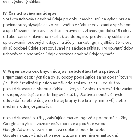
svoj výslovný súhlas.
IV. Čas uchovávania údajov
Správca uchováva osobné údaje po dobu nevyhnutnú na výkon práv a
povinností vyplývajúcich zo zmluvného vzťahu medzi Vami a správcom
a uplatňovanie nárokov z týchto zmluvných vzťahov (po dobu 15 rokov
od ukončenia zmluvného vzťahu). po dobu, než je odvolaný súhlas so
spracovaním osobných údajov na účely marketingu, najdlhšie 15 rokov,
ak sú osobné údaje spracovávané na základe súhlasu. Po uplynutí doby
uchovávania osobných údajov správca osobné údaje vymaže.
V. Príjemcovia osobných údajov (subdodávatelia správcu)
Príjemcami osobných údajov sú osoby podieľajúce sa na dodaní tovaru
/ služieb / realizácii platieb na základe zmluvy, zaisťujúce služby
prevádzkovania e-shopu a ďalšie služby v súvislosti s prevádzkovaním
e-shopu, zaisťujúce marketingové služby. Správca nemá v úmysle
odovzdať osobné údaje do tretej krajiny (do krajiny mimo EÚ) alebo
medzinárodnej organizácii.
Prevádzkované služby, zaisťujúce marketingové a podporné služby
Google analytics - zaznamenáva cookie a použitie webu
Google Adwords - zaznamenáva cookie a použitie webu
Google nákupy - žiadosť o recenziu, zaznamenáva email pokiaľ