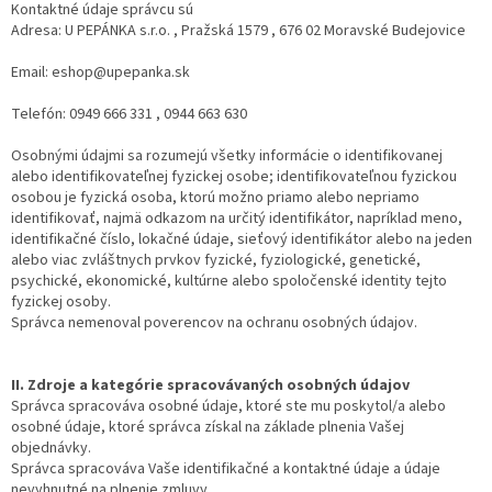
Kontaktné údaje správcu sú
Adresa: U PEPÁNKA s.r.o. , Pražská 1579 , 676 02 Moravské Budejovice
Email: eshop@upepanka.sk
Telefón: 0949 666 331 , 0944 663 630
Osobnými údajmi sa rozumejú všetky informácie o identifikovanej
alebo identifikovateľnej fyzickej osobe; identifikovateľnou fyzickou
osobou je fyzická osoba, ktorú možno priamo alebo nepriamo
identifikovať, najmä odkazom na určitý identifikátor, napríklad meno,
identifikačné číslo, lokačné údaje, sieťový identifikátor alebo na jeden
alebo viac zvláštnych prvkov fyzické, fyziologické, genetické,
psychické, ekonomické, kultúrne alebo spoločenské identity tejto
fyzickej osoby.
Správca nemenoval poverencov na ochranu osobných údajov.
II. Zdroje a kategórie spracovávaných osobných údajov
Správca spracováva osobné údaje, ktoré ste mu poskytol/a alebo
osobné údaje, ktoré správca získal na základe plnenia Vašej
objednávky.
Správca spracováva Vaše identifikačné a kontaktné údaje a údaje
nevyhnutné na plnenie zmluvy.