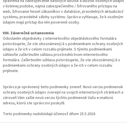
opatrenia na zabezpečenie dátových úložísk a úložísk osobných údajov
v listinnej podobe, najmä zabezpečeného / šifrovaného prístupu na
web, šifrovanie hesiel zákazníkov v databáze, pravidelných aktualizácií
systému, pravidelné zálohy systému. Správca vyhlasuje, že k osobným
údajom majú prístup iba ním poverené osoby.
VIII. Záverečné ustanovenia
Odoslaním objednávky z internetového objednávkového formulára
potvrdzujete, že ste oboznámený/á s podmienkami ochrany osobných
údajov a že ich v celom rozsahu prijímate. S týmito podmienkami
súhlasíte zaškrtnutím súhlasu prostredníctvom internetového
formulára. Zaškrtnutím súhlasu potvrdzujete, že ste oboznámený/á s
podmienkami ochrany osobných údajov a že ich v celom rozsahu
prijímate.
Správca je oprávnený tieto podmienky zmeniť. Novú verziu podmienok
ochrany osobných údajov zverejní na svojich internetových stránkach a
zároveň Vám zašle novú verziu týchto podmienok Vašu e-mailovú
adresu, ktorú ste správcovi poskytli.
Tieto podmienky nadobúdajú účinnosť dňom 25.5.2018.
Z