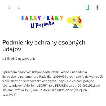
Prejsť
NÁKUP
na
obsah
KOŠÍK
Podmienky ochrany osobných
údajov
I. Základné ustanovenia
Správcom osobných údajov podľa článku 4 bod 7 nariadenia
Európskeho parlamentu a Rady (EÚ) 2016/679 o ochrane fyzických osôb
v súvislosti so spracovaním osobných údajov a o voľnom pohybe
týchto údajov (ďalej len: „GDPR”) je U PEPÁNKA s.r.o.. IČO 06219713 so
sídlom Pražská 1579, 676 02 Moravské Budějovice (ďalej len:
„správca“).