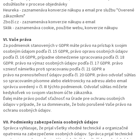
odsúhlasíte v procese objednávky
Heureka - zaznamenáva konverzie nákupu a email pre službu "Overené
zákazníkmi"
Zboží.cz - zaznamenáva konverzie nákupu a email
Sklik - zaznamenáva cookie, použitie webu, konverzie nákupu
VI. Vaše práva
Za podmienok stanovených v GDPR máte právo na prístup k svojim
osobným údajom podľa čl. 15 GDPR, právo opravu osobných údajov
podľa čl. 16 GDPR, prípadne obmedzenie spracovania podľa čl. 18
GDPR. právo na výmaz osobných údajov podľa čl. 17 GDPR. právo
vzniesť námietku proti spracovaniu podľa čl. 21 GDPR a
právo na prenositeľnosť údajov podľa čl. 20 GDPR. právo odvolať súhlas
so spracovaním písomne alebo elektronicky na adresu alebo email
správcu uvedený v čl. III týchto podmienok. Odvolať súhlas môžete
kedykoľvek vo svojom vlastnom účte zákazníka.
Ďalej máte právo podať sťažnosť na Úrade pre ochranu osobných
údajov v prípade, že sa domnievate, že bolo porušené Vaše právo na
ochranu osobných údajov.
VII. Podmienky zabezpečenia osobných údajov
Správca vyhlasuje, že prijal všetky vhodné technické a organizačné
opatrenia na zabezpečenie osobných údajov. Správca prijal technické