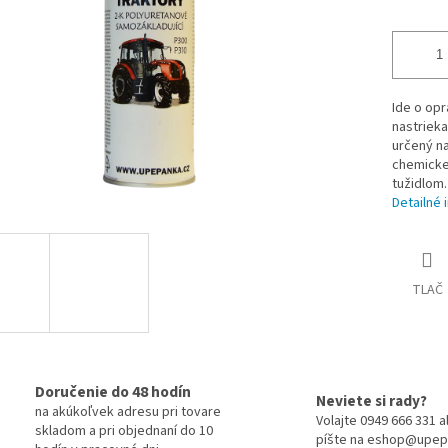
Ide o opr
nastrieka
určený n
chemickej
tužidlom.
Detailné 
TLAČ
Doručenie do 48 hodín
Neviete si rady?
na akúkoľvek adresu pri tovare
Volajte 0949 666 331 
skladom a pri objednaní do 10
píšte na eshop@upep