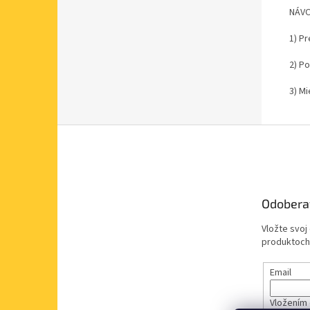
NÁVO
1) P
2) P
3) M
Z
á
p
ä
t
Odobera
i
e
Vložte svoj
produktoch
Email
Vložením 