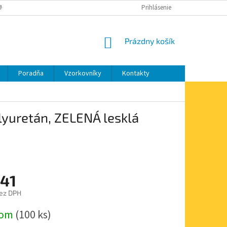
MIENKY OCHRANY OSOBNÝCH ÚDAJOV
MOJA OBJEDNÁVKA
Prihlásenie
NÁKUPNÝ
Prázdny košík
KOŠÍK
Poradňa
Vzorkovníky
Kontakty
lyuretán, ZELENÁ lesklá
,41
ez DPH
ová
dom
(100 ks)