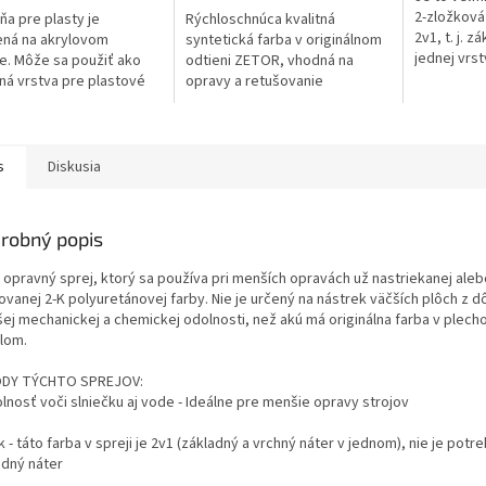
2-zložková
ňa pre plasty je
Rýchloschnúca kvalitná
2v1, t. j. z
ná na akrylovom
syntetická farba v originálnom
jednej vrst
e. Môže sa použiť ako
odtieni ZETOR, vhodná na
vytvrdená 
ná vrstva pre plastové
opravy a retušovanie
mimoriadne
nielen pre automobily.
poľnohospodárskych strojov.
nástreky...
 strieborný odtieň
Lesklý povlak, ktorý odoláva
je kontrolu...
slnku aj dažďu....
s
Diskusia
robný popis
o opravný sprej, ktorý sa používa pri menších opravách už nastriekanej aleb
kovanej 2-K polyuretánovej farby. Nie je určený na nástrek väčších plôch z 
ej mechanickej a chemickej odolnosti, než akú má originálna farba v plech
dlom.
DY TÝCHTO SPREJOV:
lnosť voči slniečku aj vode - Ideálne pre menšie opravy strojov
k - táto farba v spreji je 2v1 (základný a vrchný náter v jednom), nie je potr
adný náter