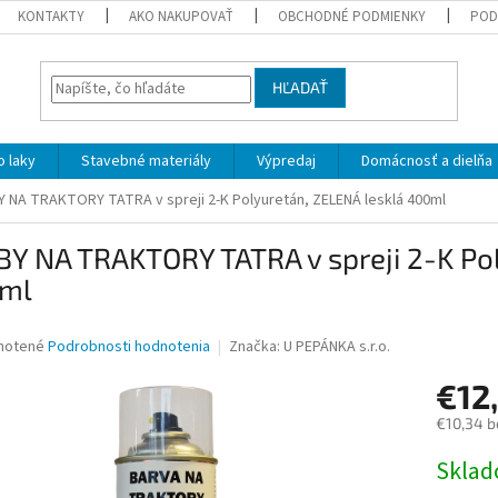
KONTAKTY
AKO NAKUPOVAŤ
OBCHODNÉ PODMIENKY
POD
HĽADAŤ
 laky
Stavebné materiály
Výpredaj
Domácnosť a dielňa
 NA TRAKTORY TATRA v spreji 2-K Polyuretán, ZELENÁ lesklá 400ml
Y NA TRAKTORY TATRA v spreji 2-K Po
ml
né
notené
Podrobnosti hodnotenia
Značka:
U PEPÁNKA s.r.o.
nie
€12
u
€10,34 b
Jednotk
Skla
cena:
iek.