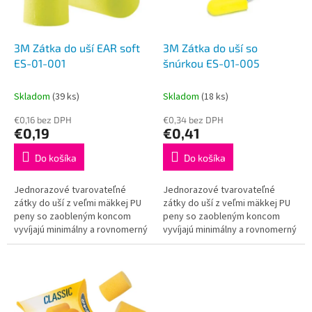
p
o
r
v
o
d
3M Zátka do uší EAR soft
3M Zátka do uší so
u
ES-01-001
šnúrkou ES-01-005
k
t
Skladom
(39 ks)
Skladom
(18 ks)
o
€0,16 bez DPH
€0,34 bez DPH
v
€0,19
€0,41
Do košíka
Do košíka
Jednorazové tvarovateľné
Jednorazové tvarovateľné
zátky do uší z veľmi mäkkej PU
zátky do uší z veľmi mäkkej PU
peny so zaobleným koncom
peny so zaobleným koncom
vyvíjajú minimálny a rovnomerný
vyvíjajú minimálny a rovnomerný
tlak na stenu zvukovodu.
tlak na stenu zvukovodu.
Dodáva sa so šnúrkou na
Dodáva sa so šnúrkou na
stiahnutie.
stiahnutie.