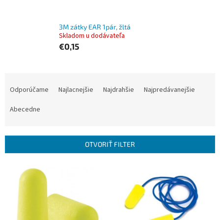
3M zátky EAR 1pár, žltá
Skladom u dodávateľa
€0,15
R
a
Odporúčame
Najlacnejšie
Najdrahšie
Najpredávanejšie
d
e
Abecedne
n
i
e
OTVORIŤ FILTER
p
r
V
o
ý
d
p
u
i
k
s
t