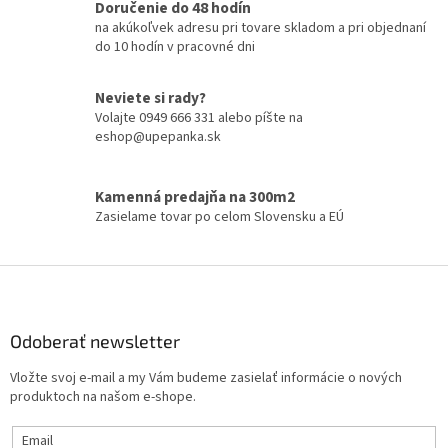
Doručenie do 48 hodín
á
na akúkoľvek adresu pri tovare skladom a pri objednaní
d
do 10 hodín v pracovné dni
a
c
i
Neviete si rady?
e
Volajte 0949 666 331 alebo píšte na
p
eshop@upepanka.sk
r
v
k
Kamenná predajňa na 300m2
y
Zasielame tovar po celom Slovensku a EÚ
v
ý
p
Z
i
á
s
p
u
ä
Odoberať newsletter
t
Vložte svoj e-mail a my Vám budeme zasielať informácie o nových
i
produktoch na našom e-shope.
e
Email