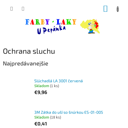
Prejsť
NÁKUP
na
obsah
KOŠÍK
Ochrana sluchu
Najpredávanejšie
Slúchadlá LA 3001 červená
Skladom
(1 ks)
€9,96
3M Zátka do uší so šnúrkou ES-01-005
Skladom
(18 ks)
€0,41