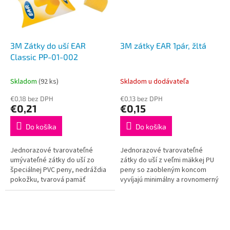
3M Zátky do uší EAR
3M zátky EAR 1pár, žltá
Classic PP-01-002
Skladom
(92 ks)
Skladom u dodávateľa
€0,18 bez DPH
€0,13 bez DPH
€0,21
€0,15
Do košíka
Do košíka
Jednorazové tvarovateľné
Jednorazové tvarovateľné
umývateľné zátky do uší zo
zátky do uší z veľmi mäkkej PU
špeciálnej PVC peny, nedráždia
peny so zaobleným koncom
pokožku, tvarová pamäť
vyvíjajú minimálny a rovnomerný
umožňuje postupné a dokonalé
tlak na stenu zvukovodu. SNR 36
priľnutie k stene zvukovodu,
dB
jednoduché a...