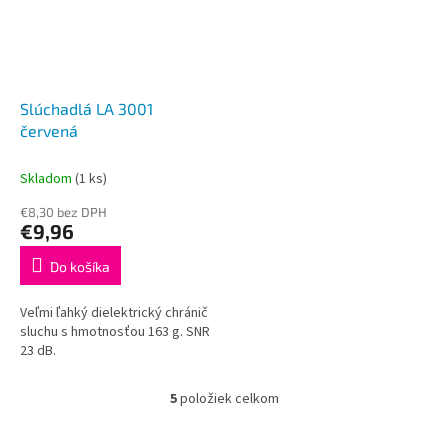
Slúchadlá LA 3001
červená
Skladom
(1 ks)
€8,30 bez DPH
€9,96
Do košíka
Veľmi ľahký dielektrický chránič
sluchu s hmotnosťou 163 g. SNR
23 dB.
5
položiek celkom
O
v
l