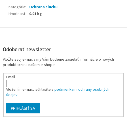
Kategória
:
Ochrana sluchu
Hmotnosť
:
0.01 kg
Z
á
p
ä
Odoberať newsletter
t
Vložte svoj e-mail a my Vám budeme zasielať informácie o nových
i
produktoch na našom e-shope.
e
Email
Vložením e-mailu súhlasíte s
podmienkami ochrany osobných
údajov
PRIHLÁSIŤ SA