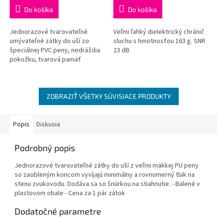
Do košíka
Do košíka
Jednorazové tvarovateľné
Veľmi ľahký dielektrický chránič
umývateľné zátky do uší zo
sluchu s hmotnosťou 163 g. SNR
špeciálnej PVC peny, nedráždia
23 dB.
pokožku, tvarová pamäť
umožňuje postupné a dokonalé
priľnutie k stene zvukovodu,
jednoduché a...
ZOBRAZIŤ VŠETKY SÚVISIACE PRODUKTY
Popis
Diskusia
Podrobný popis
Jednorazové tvarovateľné zátky do uší z veľmi mäkkej PU peny
so zaobleným koncom vyvíjajú minimálny a rovnomerný tlak na
stenu zvukovodu. Dodáva sa so šnúrkou na stiahnutie. - Balené v
plastovom obale - Cena za 1 pár zátok
Dodatočné parametre