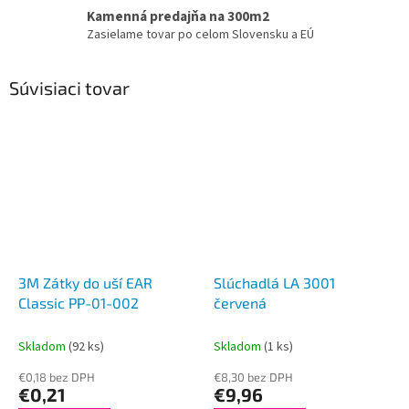
Kamenná predajňa na 300m2
Zasielame tovar po celom Slovensku a EÚ
Súvisiaci tovar
3M Zátky do uší EAR
Slúchadlá LA 3001
Classic PP-01-002
červená
Skladom
(92 ks)
Skladom
(1 ks)
€0,18 bez DPH
€8,30 bez DPH
€0,21
€9,96