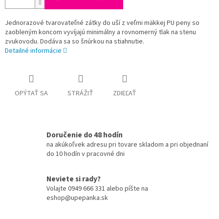
Jednorazové tvarovateľné zátky do uší z veľmi mäkkej PU peny so
zaobleným koncom vyvíjajú minimálny a rovnomerný tlak na stenu
zvukovodu. Dodáva sa so šnúrkou na stiahnutie.
Detailné informácie
OPÝTAŤ SA
STRÁŽIŤ
ZDIEĽAŤ
Doručenie do 48 hodín
na akúkoľvek adresu pri tovare skladom a pri objednaní
do 10 hodín v pracovné dni
Neviete si rady?
Volajte 0949 666 331 alebo píšte na
eshop@upepanka.sk