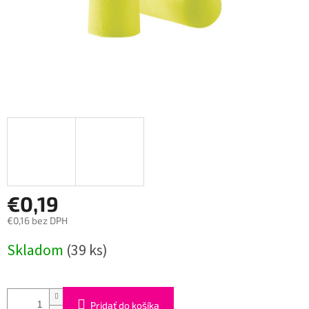
€0,19
€0,16 bez DPH
Jednotková
Skladom
(39 ks)
cena:
Pridať do košíka