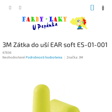
Prejsť
NÁKUP
na
obsah
KOŠÍK
3M Zátka do uší EAR soft ES-01-001
67836
Priemerné
Neohodnotené
Podrobnosti hodnotenia
Značka:
3M
hodnotenie
produktu
je
0,0
z
5
hviezdičiek.