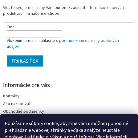
t
Vložte svoj e-mail a my Vám budeme zasielať informácie o nových
i
produktoch na našom e-shope.
e
Email
Vložením e-mailu súhlasíte s
podmienkami ochrany osobných
údajov
PRIHLÁSIŤ SA
Informácie pre vás
Kontakty
Ako nakupovať
Obchodné podmienky
Podmienky ochrany osobných údajov
Používame súbory cookie, aby sme vám umožnili pohodlné
Moja objednávka
prehliadanie webovej stránky a vďaka analýze neustále
zlepšovali jej funkcie, výkon a použiteľnosť.
Viac informácií