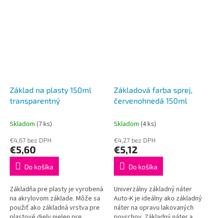
pozinkovaného pokovovania,
pozinkovaného pokovovania,
hliníka a iných...
hliníka a iných...
Základ na plasty 150ml
Základová farba sprej,
transparentný
červenohnedá 150ml
Skladom
(7 ks)
Skladom
(4 ks)
€4,67 bez DPH
€4,27 bez DPH
€5,60
€5,12
Do košíka
Do košíka
Základňa pre plasty je vyrobená
Univerzálny základný náter
na akrylovom základe. Môže sa
Auto-K je ideálny ako základný
použiť ako základná vrstva pre
náter na opravu lakovaných
plastové diely nielen pre
povrchov. Základný náter a