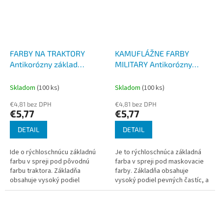
FARBY NA TRAKTORY
KAMUFLÁŽNE FARBY
Antikorózny základ
MILITARY Antikorózny
syntetický v spreji Z300,
základ syntetický v spreji
400ml
Skladom
(100 ks)
Skladom
(100 ks)
€4,81 bez DPH
€4,81 bez DPH
€5,77
€5,77
DETAIL
DETAIL
Ide o rýchloschnúcu základnú
Je to rýchloschnúca základná
farbu v spreji pod pôvodnú
farba v spreji pod maskovacie
farbu traktora. Základňa
farby. Základňa obsahuje
obsahuje vysoký podiel
vysoký podiel pevných častíc, a
pevných častíc, a tým zaručuje
tým zaručuje vysokú odolnosť
vysokú odolnosť proti korózii.
proti korózii. Nie je vhodný na...
Nie je...