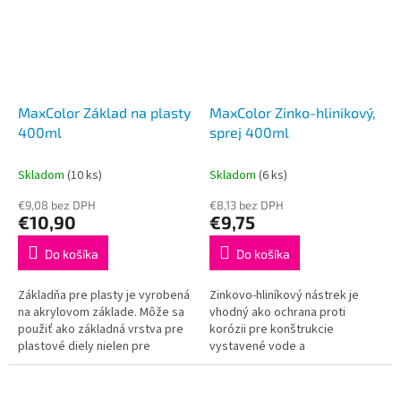
MaxColor Základ na plasty
MaxColor Zinko-hlinikový,
400ml
sprej 400ml
Skladom
(10 ks)
Skladom
(6 ks)
€9,08 bez DPH
€8,13 bez DPH
€10,90
€9,75
Do košíka
Do košíka
Základňa pre plasty je vyrobená
Zinkovo-hliníkový nástrek je
na akrylovom základe. Môže sa
vhodný ako ochrana proti
použiť ako základná vrstva pre
korózii pre konštrukcie
plastové diely nielen pre
vystavené vode a
automobily. Mierne strieborný
poveternostným vplyvom. Na
odtieň umožňuje kontrolu...
opravu poškodených zinkových
povrchov, na povrchovú...