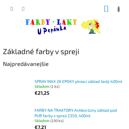
Prejsť
NÁKUP
na
obsah
KOŠÍK
Základné farby v spreji
Najpredávanejšie
SPRAY MAX 2K EPOXY plniaci základ šedý 400ml
Skladom
(1 ks)
€21,25
FARBY NA TRAKTORY Antikorózny základ pod
PUR farby v spreji Z350, 400ml
Skladom
(100 ks)
€7,21