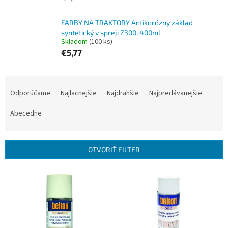
FARBY NA TRAKTORY Antikorózny základ
syntetický v spreji Z300, 400ml
Skladom
(100 ks)
€5,77
R
a
Odporúčame
Najlacnejšie
Najdrahšie
Najpredávanejšie
d
e
Abecedne
n
i
e
OTVORIŤ FILTER
p
r
V
o
ý
d
p
u
i
k
s
t