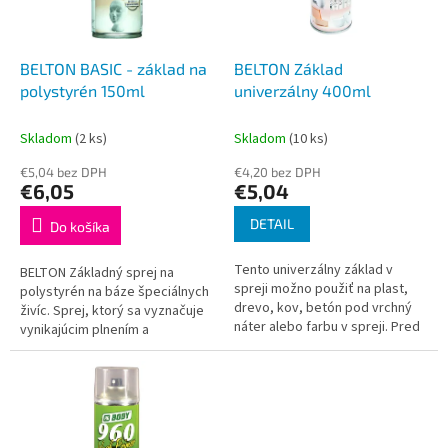
p
o
r
v
o
d
BELTON BASIC - základ na
BELTON Základ
u
polystyrén 150ml
univerzálny 400ml
k
t
Skladom
(2 ks)
Skladom
(10 ks)
o
€5,04 bez DPH
€4,20 bez DPH
v
€6,05
€5,04
DETAIL
Do košíka
Tento univerzálny základ v
BELTON Základný sprej na
spreji možno použiť na plast,
polystyrén na báze špeciálnych
drevo, kov, betón pod vrchný
živíc. Sprej, ktorý sa vyznačuje
náter alebo farbu v spreji. Pred
vynikajúcim plnením a
nanesením základného náteru
priľnavosťou. Poskytuje
na materiál sa musí povrch...
uzavretý, hladký vrchný povrch
ako ideálny...