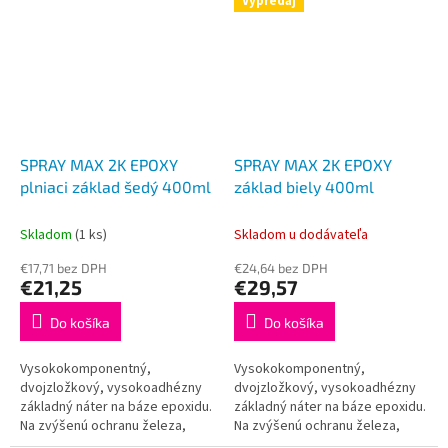
Výpredaj
vrchných náterov...
SPRAY MAX 2K EPOXY
SPRAY MAX 2K EPOXY
plniaci základ šedý 400ml
základ biely 400ml
Skladom
(1 ks)
Skladom u dodávateľa
€17,71 bez DPH
€24,64 bez DPH
€21,25
€29,57
Do košíka
Do košíka
Vysokokomponentný,
Vysokokomponentný,
dvojzložkový, vysokoadhézny
dvojzložkový, vysokoadhézny
základný náter na báze epoxidu.
základný náter na báze epoxidu.
Na zvýšenú ochranu železa,
Na zvýšenú ochranu železa,
ocele, zinku, medi,
ocele, zinku, medi,