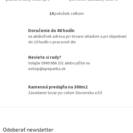
automobily. Mierne strieborný
plnenie v jednom pracovnom
odtieň umožňuje kontrolu...
procese. Je univerzálne
14
položiek celkom
O
použiteľný a...
v
l
Doručenie do 48 hodín
á
na akúkoľvek adresu pri tovare skladom a pri objednaní
d
do 10 hodín v pracovné dni
a
c
i
Neviete si rady?
e
Volajte 0949 666 331 alebo píšte na
p
eshop@upepanka.sk
r
v
k
Kamenná predajňa na 300m2
y
Zasielame tovar po celom Slovensku a EÚ
v
ý
p
Z
i
á
s
p
u
ä
Odoberať newsletter