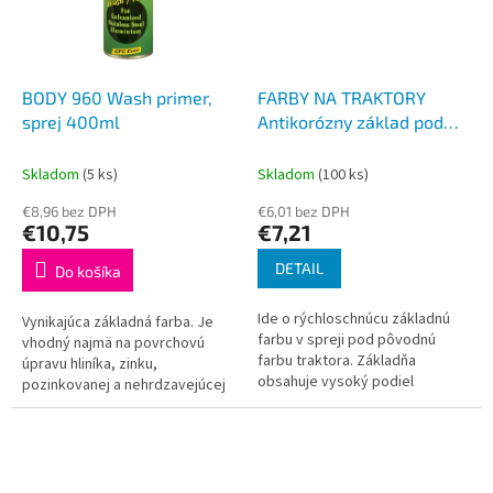
BODY 960 Wash primer,
FARBY NA TRAKTORY
sprej 400ml
Antikorózny základ pod
PUR farby v spreji Z350,
400ml
Skladom
(5 ks)
Skladom
(100 ks)
€8,96 bez DPH
€6,01 bez DPH
€10,75
€7,21
DETAIL
Do košíka
Ide o rýchloschnúcu základnú
Vynikajúca základná farba. Je
farbu v spreji pod pôvodnú
vhodný najmä na povrchovú
farbu traktora. Základňa
úpravu hliníka, zinku,
obsahuje vysoký podiel
pozinkovanej a nehrdzavejúcej
pevných častíc, a tým zaručuje
ocele.
vysokú odolnosť proti korózii.
Nie je...