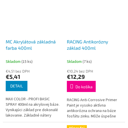
MC Akrylátová základná
RACING Antikorózny
farba 400ml
základ 400ml
Skladom
(15 ks)
Skladom
(7 ks)
€4,51 bez DPH
€10,24 bez DPH
€5,41
€12,29
DETAIL
Do košíka
MAX COLOR - PROFI BASIC
RACING Anti-Corrosive Primer
SPRAY 400ml na akrylovej báze.
Paint je vysoko aktívna
Vynikajúci základ pre dokonalé
antikorózna ochrana na báze
lakovanie. Základné nátery
fosfátu zinku. Môže úspešne
zabezpečujú dokonalú
chrániť prakticky všetky kovové
priľnavosť nasledujúcich
časti motorového vozidla pred...