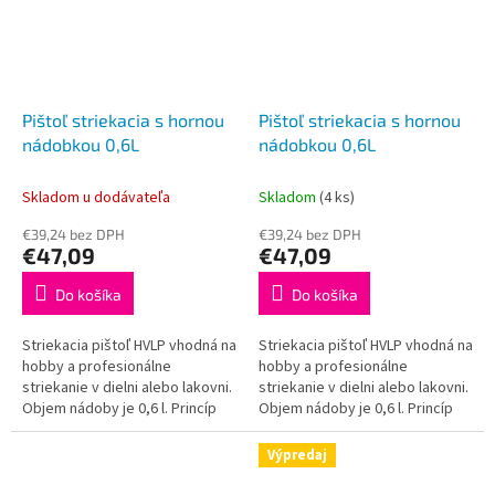
Pištoľ striekacia s hornou
Pištoľ striekacia s hornou
nádobkou 0,6L
nádobkou 0,6L
Skladom u dodávateľa
Skladom
(4 ks)
€39,24 bez DPH
€39,24 bez DPH
€47,09
€47,09
Do košíka
Do košíka
Striekacia pištoľ HVLP vhodná na
Striekacia pištoľ HVLP vhodná na
hobby a profesionálne
hobby a profesionálne
striekanie v dielni alebo lakovni.
striekanie v dielni alebo lakovni.
Objem nádoby je 0,6 l. Princíp
Objem nádoby je 0,6 l. Princíp
H.V.L.P. = nižší tlak odráža menej
H.V.L.P. = nižší tlak odráža menej
farby od povrchu a...
farby od povrchu a...
Výpredaj