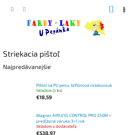
Prejsť
NÁKUP
na
obsah
KOŠÍK
Striekacia pištoľ
Najpredávanejšie
Pištoľ na PU penu, teflónová celokovová
Skladom
(1 ks)
€18,59
Wagner AIRLESS CONTROL PRO 250M +
predĺžená záruka 3+1 rok
Skladom u dodávateľa
€538,97