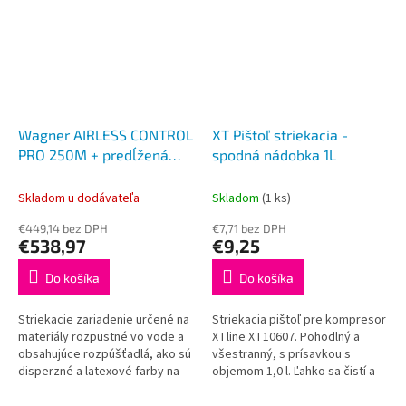
Wagner AIRLESS CONTROL
XT Pištoľ striekacia -
PRO 250M + predĺžená
spodná nádobka 1L
záruka 3+1 rok
Skladom u dodávateľa
Skladom
(1 ks)
€449,14 bez DPH
€7,71 bez DPH
€538,97
€9,25
Do košíka
Do košíka
Striekacie zariadenie určené na
Striekacia pištoľ pre kompresor
materiály rozpustné vo vode a
XTline XT10607. Pohodlný a
obsahujúce rozpúšťadlá, ako sú
všestranný, s prísavkou s
disperzné a latexové farby na
objemom 1,0 l. Ľahko sa čistí a
použitie v interiéri, laky a lazúry,
má nastaviteľný tvar lúča.
akrylové farby,...
Priama tryska vhodná na...