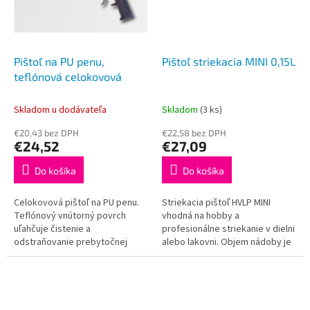
Pištoľ na PU penu,
Pištoľ striekacia MINI 0,15L
teflónová celokovová
Skladom u dodávateľa
Skladom
(3 ks)
€20,43 bez DPH
€22,58 bez DPH
€24,52
€27,09
Do košíka
Do košíka
Celokovová pištoľ na PU penu.
Striekacia pištoľ HVLP MINI
Teflónový vnútorný povrch
vhodná na hobby a
uľahčuje čistenie a
profesionálne striekanie v dielni
odstraňovanie prebytočnej
alebo lakovni. Objem nádoby je
peny po práci. Možnosť
0,15 l. Princíp H.V.L.P. = nižší tlak
regulácie prietoku peny šetrí
odráža menej farby od...
maximálnu spotrebu...