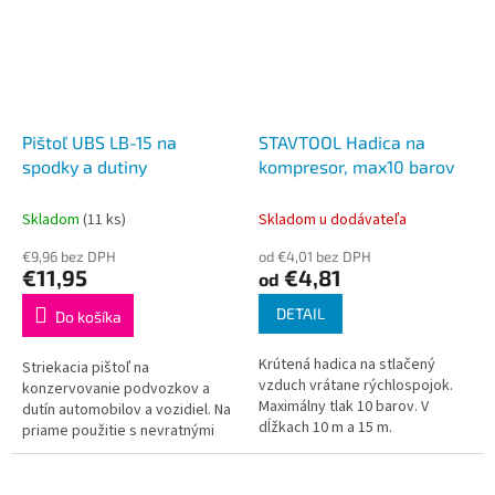
Pištoľ UBS LB-15 na
STAVTOOL Hadica na
spodky a dutiny
kompresor, max10 barov
Skladom
(11 ks)
Skladom u dodávateľa
€9,96 bez DPH
od €4,01 bez DPH
€11,95
€4,81
od
DETAIL
Do košíka
Krútená hadica na stlačený
Striekacia pištoľ na
vzduch vrátane rýchlospojok.
konzervovanie podvozkov a
Maximálny tlak 10 barov. V
dutín automobilov a vozidiel. Na
dĺžkach 10 m a 15 m.
priame použitie s nevratnými
plechovkami. Súčasťou balenia
je aj hadica. Možno ho zakúpiť
aj...