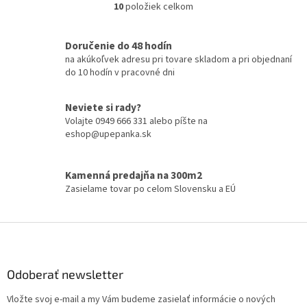
10
položiek celkom
O
v
l
Doručenie do 48 hodín
á
na akúkoľvek adresu pri tovare skladom a pri objednaní
d
do 10 hodín v pracovné dni
a
c
i
Neviete si rady?
e
Volajte 0949 666 331 alebo píšte na
p
eshop@upepanka.sk
r
v
k
Kamenná predajňa na 300m2
y
Zasielame tovar po celom Slovensku a EÚ
v
ý
p
Z
i
á
s
p
u
ä
Odoberať newsletter
t
Vložte svoj e-mail a my Vám budeme zasielať informácie o nových
i