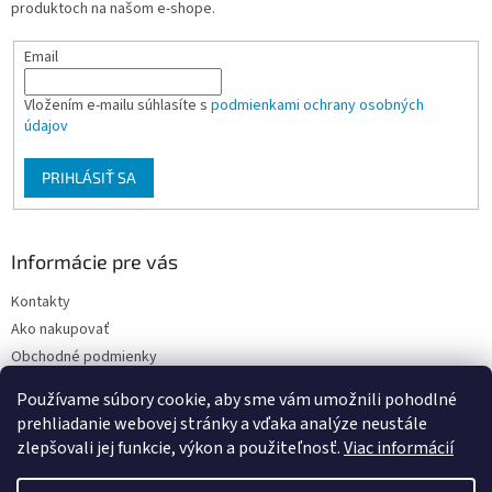
produktoch na našom e-shope.
e
Email
Vložením e-mailu súhlasíte s
podmienkami ochrany osobných
údajov
PRIHLÁSIŤ SA
Informácie pre vás
Kontakty
Ako nakupovať
Obchodné podmienky
Podmienky ochrany osobných údajov
Používame súbory cookie, aby sme vám umožnili pohodlné
Moja objednávka
prehliadanie webovej stránky a vďaka analýze neustále
zlepšovali jej funkcie, výkon a použiteľnosť.
Viac informácií