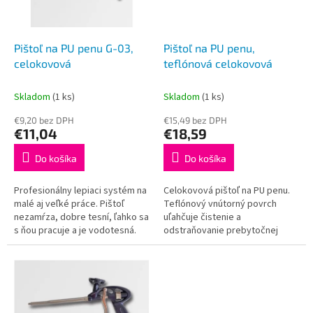
p
o
r
v
o
d
Pištoľ na PU penu,
Pištoľ na PU penu G-03,
u
teflónová celokovová
celokovová
k
t
Skladom
(1 ks)
Skladom
(1 ks)
o
€15,49 bez DPH
€9,20 bez DPH
v
€18,59
€11,04
Do košíka
Do košíka
Celokovová pištoľ na PU penu.
Profesionálny lepiaci systém na
Teflónový vnútorný povrch
malé aj veľké práce. Pištoľ
uľahčuje čistenie a
nezamŕza, dobre tesní, ľahko sa
odstraňovanie prebytočnej
s ňou pracuje a je vodotesná.
peny po práci. Možnosť
Striekacia ihla s možnosťou
regulácie prietoku peny šetrí
nasadenia plastových...
maximálnu spotrebu...