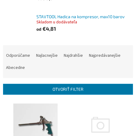
STAVTOOL Hadica na kompresor, max10 barov
Skladom u dodávateľa
€4,81
od
R
a
Odporúčame
Najlacnejšie
Najdrahšie
Najpredávanejšie
d
e
Abecedne
n
i
e
OTVORIŤ FILTER
p
r
V
o
ý
d
p
u
i
k
s
t