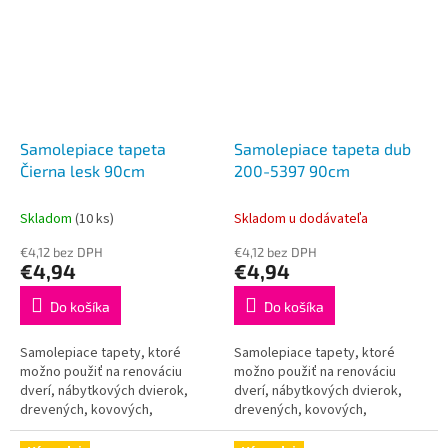
Samolepiace tapeta
Samolepiace tapeta dub
Čierna lesk 90cm
200-5397 90cm
Skladom
(10 ks)
Skladom u dodávateľa
€4,12 bez DPH
€4,12 bez DPH
€4,94
€4,94
Do košíka
Do košíka
Samolepiace tapety, ktoré
Samolepiace tapety, ktoré
možno použiť na renováciu
možno použiť na renováciu
dverí, nábytkových dvierok,
dverí, nábytkových dvierok,
drevených, kovových,
drevených, kovových,
plastových a iných povrchov.
plastových a iných povrchov.
Táto tapeta je určená do
Táto tapeta je určená do