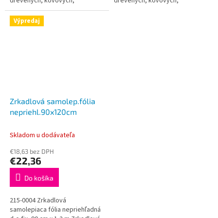
drevených, kovových,
drevených, kovových,
plastových a iných povrchov.
plastových a iných povrchov.
Táto tapeta je určená do
Táto tapeta je určená do
Výpredaj
interiéru a je plne...
interiéru a je plne...
Zrkadlová samolep.fólia
nepriehl.90x120cm
Skladom u dodávateľa
€18,63 bez DPH
€22,36
Do košíka
215-0004 Zrkadlová
samolepiaca fólia nepriehľadná