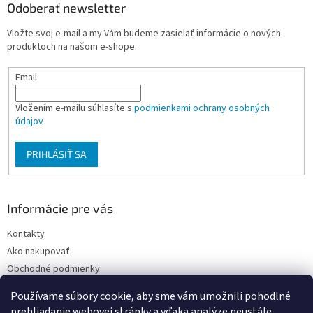
ä
Odoberať newsletter
t
Vložte svoj e-mail a my Vám budeme zasielať informácie o nových
i
produktoch na našom e-shope.
e
Email
Vložením e-mailu súhlasíte s
podmienkami ochrany osobných
údajov
PRIHLÁSIŤ SA
Informácie pre vás
Kontakty
Ako nakupovať
Obchodné podmienky
Podmienky ochrany osobných údajov
Používame súbory cookie, aby sme vám umožnili pohodlné
Moja objednávka
prehliadanie webovej stránky a vďaka analýze neustále