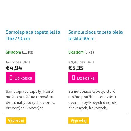
Samolepiaca tapeta Jelša
Samolepiace tapeta biela
11637 90cm
lesklá 90cm
Skladom
(11 ks)
Skladom
(5 ks)
€4,12 bez DPH
€4,46 bez DPH
€4,94
€5,35
Do košíka
Do košíka
Samolepiace tapety, ktoré
Samolepiace tapety, ktoré
možno použiť na renováciu
možno použiť na renováciu
dverí, nábytkových dvierok,
dverí, nábytkových dvierok,
drevených, kovových,
drevených, kovových,
plastových a iných povrchov.
plastových a iných povrchov.
Táto tapeta je určená do
Táto tapeta je určená do
Výpredaj
Výpredaj
interiéru a je plne...
interiéru a je plne...