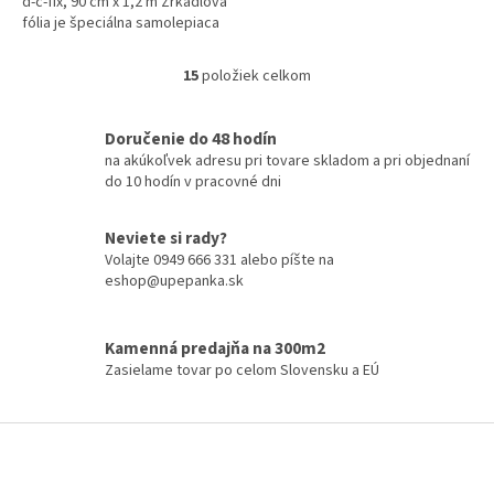
d-c-fix, 90 cm x 1,2 m Zrkadlová
fólia je špeciálna samolepiaca
fólia s výrazným zrkadlovým
efektom. Zrkadlová fólia je
15
položiek celkom
O
pevná...
v
l
Doručenie do 48 hodín
á
na akúkoľvek adresu pri tovare skladom a pri objednaní
d
do 10 hodín v pracovné dni
a
c
i
Neviete si rady?
e
Volajte 0949 666 331 alebo píšte na
p
eshop@upepanka.sk
r
v
k
Kamenná predajňa na 300m2
y
Zasielame tovar po celom Slovensku a EÚ
v
ý
p
Z
i
á
s
p
u