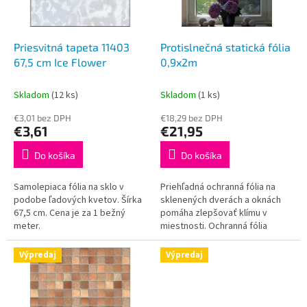
p
o
r
v
o
d
Priesvitná tapeta 11403
Protislnečná statická fólia
u
67,5 cm Ice Flower
0,9x2m
k
t
Skladom
(12 ks)
Skladom
(1 ks)
o
€3,01 bez DPH
€18,29 bez DPH
v
€3,61
€21,95
Do košíka
Do košíka
Samolepiaca fólia na sklo v
Priehľadná ochranná fólia na
podobe ľadových kvetov. Šírka
sklenených dverách a oknách
67,5 cm. Cena je za 1 bežný
pomáha zlepšovať klímu v
meter.
miestnosti. Ochranná fólia
poskytuje vizuálnu ochranu
vďaka svojmu modernému a
Výpredaj
Výpredaj
kvalitnému...