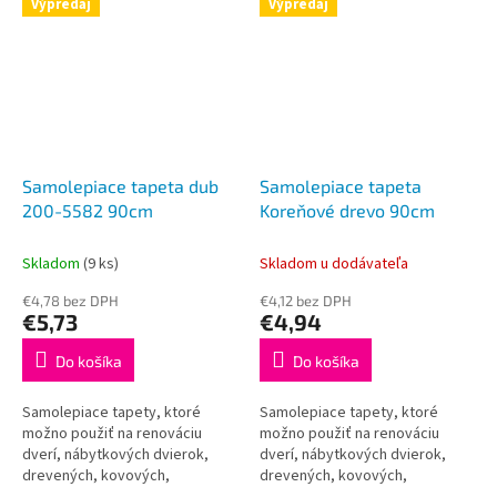
Výpredaj
Výpredaj
interiéru a je plne...
interiéru a je plne...
Samolepiace tapeta dub
Samolepiace tapeta
200-5582 90cm
Koreňové drevo 90cm
Skladom
(9 ks)
Skladom u dodávateľa
€4,78 bez DPH
€4,12 bez DPH
€5,73
€4,94
Do košíka
Do košíka
Samolepiace tapety, ktoré
Samolepiace tapety, ktoré
možno použiť na renováciu
možno použiť na renováciu
dverí, nábytkových dvierok,
dverí, nábytkových dvierok,
drevených, kovových,
drevených, kovových,