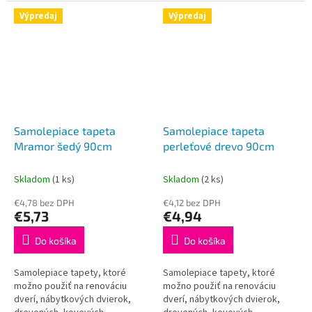
plastových a iných povrchov.
plastových a iných povrchov.
Táto tapeta je určená do
Táto tapeta je určená do
Výpredaj
Výpredaj
interiéru a je plne...
interiéru a je plne...
Samolepiace tapeta
Samolepiace tapeta
Mramor šedý 90cm
perleťové drevo 90cm
Skladom
(1 ks)
Skladom
(2 ks)
€4,78 bez DPH
€4,12 bez DPH
€5,73
€4,94
Do košíka
Do košíka
Samolepiace tapety, ktoré
Samolepiace tapety, ktoré
možno použiť na renováciu
možno použiť na renováciu
dverí, nábytkových dvierok,
dverí, nábytkových dvierok,