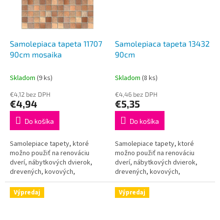
Samolepiaca tapeta 11707
Samolepiaca tapeta 13432
90cm mosaika
90cm
Skladom
(9 ks)
Skladom
(8 ks)
€4,12 bez DPH
€4,46 bez DPH
€4,94
€5,35
Do košíka
Do košíka
Samolepiace tapety, ktoré
Samolepiace tapety, ktoré
možno použiť na renováciu
možno použiť na renováciu
dverí, nábytkových dvierok,
dverí, nábytkových dvierok,
drevených, kovových,
drevených, kovových,
plastových a iných povrchov.
plastových a iných povrchov.
Táto tapeta je určená do
Táto tapeta je určená do
Výpredaj
Výpredaj
interiéru a je plne...
interiéru a je plne...