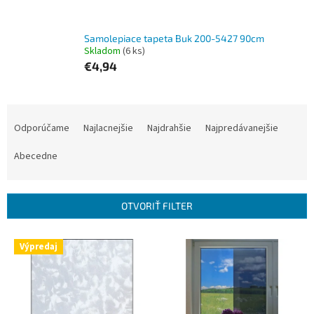
Samolepiace tapeta Buk 200-5427 90cm
Skladom
(6 ks)
€4,94
R
a
Odporúčame
Najlacnejšie
Najdrahšie
Najpredávanejšie
d
e
Abecedne
n
i
e
OTVORIŤ FILTER
p
r
V
Výpredaj
o
ý
d
p
u
i
k
s
t