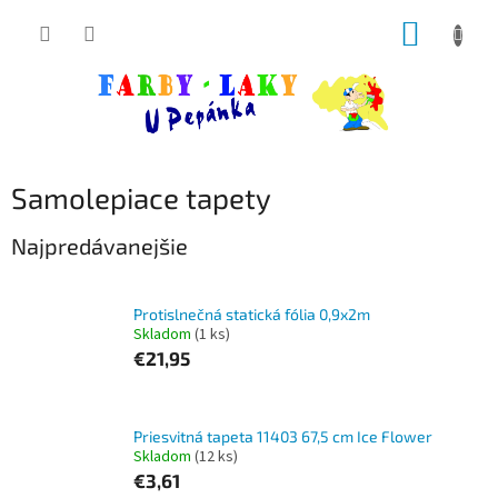
Prejsť
NÁKUP
na
obsah
KOŠÍK
Samolepiace tapety
Najpredávanejšie
Protislnečná statická fólia 0,9x2m
Skladom
(1 ks)
€21,95
Priesvitná tapeta 11403 67,5 cm Ice Flower
Skladom
(12 ks)
€3,61