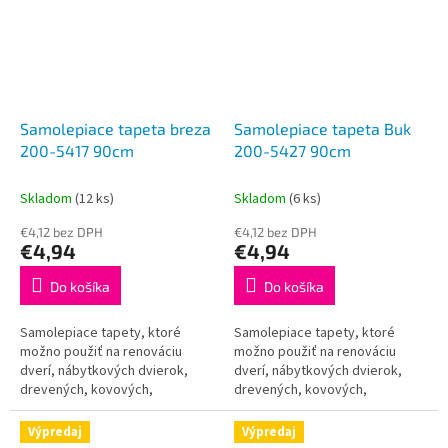
Samolepiace tapeta breza
Samolepiace tapeta Buk
200-5417 90cm
200-5427 90cm
Skladom
(12 ks)
Skladom
(6 ks)
€4,12 bez DPH
€4,12 bez DPH
€4,94
€4,94
Do košíka
Do košíka
Samolepiace tapety, ktoré
Samolepiace tapety, ktoré
možno použiť na renováciu
možno použiť na renováciu
dverí, nábytkových dvierok,
dverí, nábytkových dvierok,
drevených, kovových,
drevených, kovových,
plastových a iných povrchov.
plastových a iných povrchov.
Táto tapeta je určená do
Táto tapeta je určená do
Výpredaj
Výpredaj
interiéru a je plne...
interiéru a je plne...