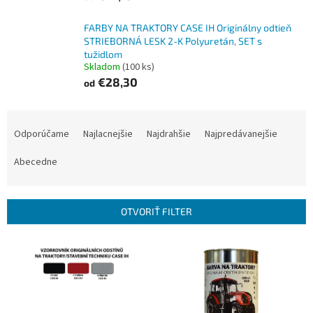
FARBY NA TRAKTORY CASE IH Originálny odtieň
STRIEBORNÁ LESK 2-K Polyuretán, SET s
tužidlom
Skladom
(100 ks)
€28,30
od
R
a
Odporúčame
Najlacnejšie
Najdrahšie
Najpredávanejšie
d
e
Abecedne
n
i
e
OTVORIŤ FILTER
p
r
V
o
ý
d
p
u
i
k
s