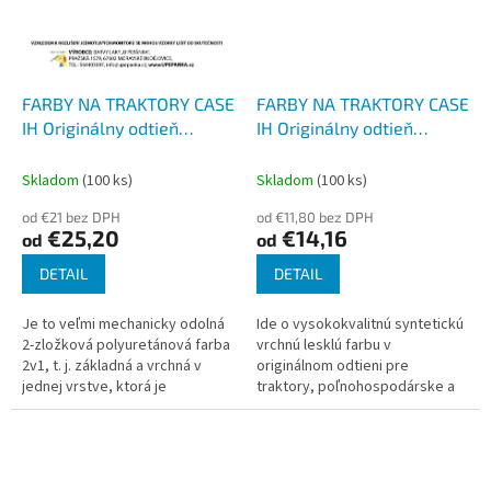
FARBY NA TRAKTORY CASE
FARBY NA TRAKTORY CASE
IH Originálny odtieň
IH Originálny odtieň
ČIERNA MAT 2-K
ČIERNA mat, Syntetická
Polyuretán, SET s tužidlom
Skladom
(100 ks)
Skladom
(100 ks)
od €21 bez DPH
od €11,80 bez DPH
€25,20
€14,16
od
od
DETAIL
DETAIL
Je to veľmi mechanicky odolná
Ide o vysokokvalitnú syntetickú
2-zložková polyuretánová farba
vrchnú lesklú farbu v
2v1, t. j. základná a vrchná v
originálnom odtieni pre
jednej vrstve, ktorá je
traktory, poľnohospodárske a
vytvrdená a používa sa na
stavebné stroje. Tento typ
mimoriadne odolné nátery -
syntetickej farby je odolný voči
nástreky...
vode,...