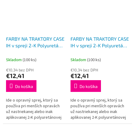
FARBY NA TRAKTORY CASE
FARBY NA TRAKTORY CASE
IH v spreji 2-K Polyuretán,
IH v spreji 2-K Polyuretán,
ČERVENÝ lesklý 400ml
ČIERNY matný 400ml
Skladom
(100 ks)
Skladom
(100 ks)
€10,34 bez DPH
€10,34 bez DPH
€12,41
€12,41
Do košíka
Do košíka
Ide o opravný sprej, ktorý sa
Ide o opravný sprej, ktorý sa
používa pri menších opravách
používa pri menších opravách
už nastriekanej alebo inak
už nastriekanej alebo inak
aplikovanej 2-K polyuretánovej
aplikovanej 2-K polyuretánovej
farby. Nie je určený na nástrek
farby. Nie je určený na nástrek
väčších plôch z dôvodu...
väčších plôch z dôvodu...