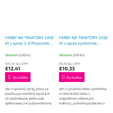
FARBY NA TRAKTORY CASE
FARBY NA TRAKTORY CASE
IH v spreji 2-K Polyuretán,
IH v spreji syntetické,
STRIEBORNÝ lesklý 400ml
ČIERNA matná 400ml
Skladom
(100 ks)
Skladom
(100 ks)
€10,34 bez DPH
€8,61 bez DPH
€12,41
€10,33
Do košíka
Do košíka
Ide o opravný sprej, ktorý sa
Ide o vysokokvalitnú syntetickú
používa pri menších opravách
vrchnú lesklú farbu v
už nastriekanej alebo inak
originálnom odtieni pre
aplikovanej 2-K polyuretánovej
traktory, poľnohospodárske a
farby. Nie je určený na nástrek
stavebné stroje. Tento typ
väčších plôch z dôvodu...
syntetickej farby je odolný voči