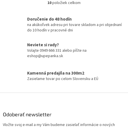
10
položiek celkom
O
vode,...
v
l
Doručenie do 48 hodín
á
na akúkoľvek adresu pri tovare skladom a pri objednaní
d
do 10 hodín v pracovné dni
a
c
i
Neviete si rady?
e
Volajte 0949 666 331 alebo píšte na
p
eshop@upepanka.sk
r
v
k
Kamenná predajňa na 300m2
y
Zasielame tovar po celom Slovensku a EÚ
v
ý
p
Z
i
á
s
p
u
ä
Odoberať newsletter
t
Vložte svoj e-mail a my Vám budeme zasielať informácie o nových
i