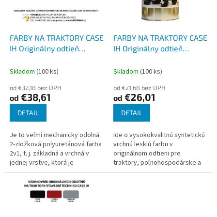
t
p
o
r
v
o
d
FARBY NA TRAKTORY CASE
FARBY NA TRAKTORY CASE
u
IH Originálny odtieň
IH Originálny odtieň
k
ČERVENÁ 2-K Polyuretán,
ČERVENÁ lesk, Syntetická
t
SET s tužidlom
Skladom
(100 ks)
Skladom
(100 ks)
o
od €32,18 bez DPH
od €21,68 bez DPH
v
€38,61
€26,01
od
od
DETAIL
DETAIL
Je to veľmi mechanicky odolná
Ide o vysokokvalitnú syntetickú
2-zložková polyuretánová farba
vrchnú lesklú farbu v
2v1, t. j. základná a vrchná v
originálnom odtieni pre
jednej vrstve, ktorá je
traktory, poľnohospodárske a
vytvrdená a používa sa na
stavebné stroje. Tento typ
mimoriadne odolné nátery -
syntetickej farby je odolný voči
nástreky...
vode,...