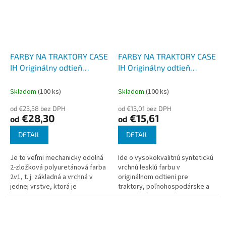
FARBY NA TRAKTORY CASE
FARBY NA TRAKTORY CASE
IH Originálny odtieň
IH Originálny odtieň
STRIEBORNÁ LESK 2-K
STRIEBORNÁ lesk,
Polyuretán, SET s tužidlom
Syntetická
Skladom
(100 ks)
Skladom
(100 ks)
od €23,58 bez DPH
od €13,01 bez DPH
€28,30
€15,61
od
od
DETAIL
DETAIL
Je to veľmi mechanicky odolná
Ide o vysokokvalitnú syntetickú
2-zložková polyuretánová farba
vrchnú lesklú farbu v
2v1, t. j. základná a vrchná v
originálnom odtieni pre
jednej vrstve, ktorá je
traktory, poľnohospodárske a
vytvrdená a používa sa na
stavebné stroje. Tento typ
mimoriadne odolné nátery -
syntetickej farby je odolný voči
nástreky...
vode,...