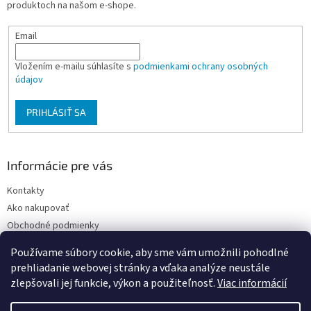
produktoch na našom e-shope.
e
Email
Vložením e-mailu súhlasíte s
podmienkami ochrany osobných
údajov
PRIHLÁSIŤ SA
Informácie pre vás
Kontakty
Ako nakupovať
Obchodné podmienky
Podmienky ochrany osobných údajov
Používame súbory cookie, aby sme vám umožnili pohodlné
Moja objednávka
prehliadanie webovej stránky a vďaka analýze neustále
zlepšovali jej funkcie, výkon a použiteľnosť.
Viac informácií