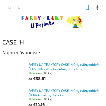
Prejsť
NÁKUP
na
obsah
KOŠÍK
CASE IH
Najpredávanejšie
FARBY NA TRAKTORY CASE IH Originálny odtieň
ČERVENÁ 2-K Polyuretán, SET s tužidlom
Skladom
(100 ks)
€38,61
od
FARBY NA TRAKTORY CASE IH Originálny odtieň
ČIERNA mat, Syntetická
Skladom
(100 ks)
€14,16
od