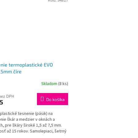
Kód:
94827
nie termoplastické EVO
,5mm číre
Skladom
(8 ks)
bez DPH
Do košíka
5
lastické tesnenie (pásik) na
nie škár a medzier v oknách a
h, pre škáry široké 1,5 až 7,5 mm.
osť až 15 rokov. Samolepiaci, šetrný
tnému...