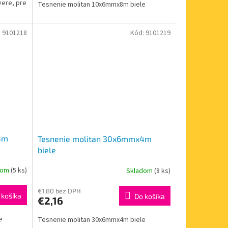
vere, pre
Tesnenie molitan 10x6mmx8m biele
:
9101218
Kód:
9101219
8m
Tesnenie molitan 30x6mmx4m
biele
dom
(5 ks)
Skladom
(8 ks)
€1,80 bez DPH
 košíka
Do košíka
€2,16
e
Tesnenie molitan 30x6mmx4m biele