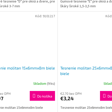
 tesnenie "D" pre okná a dvere, pre
Gumové tesnenie "E" pre okná a d
široké 3-7 mm
škáry široké 1,5-3,5 mm
Kód:
9101217
Kód
enie molitan 15x6mmx8m biele
Tesnenie molitan 25x6mmx
biele
Skladom
(9 ks)
Skla
bez DPH
€2,70 bez DPH
Do košíka
Do
07
€3,24
ie molitan 15x6mmx8m biele
Tesnenie molitan 25x6mmx8m biel