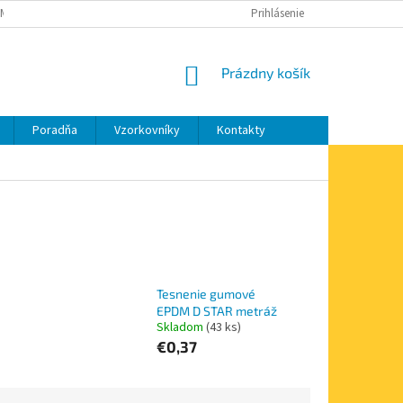
MIENKY OCHRANY OSOBNÝCH ÚDAJOV
MOJA OBJEDNÁVKA
Prihlásenie
NÁKUPNÝ
Prázdny košík
KOŠÍK
Poradňa
Vzorkovníky
Kontakty
Tesnenie gumové
e
EPDM D STAR metráž
Skladom
(43 ks)
€0,37