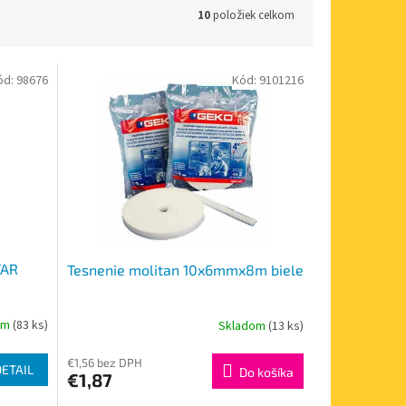
10
položiek celkom
ód:
98676
Kód:
9101216
TAR
Tesnenie molitan 10x6mmx8m biele
om
(83 ks)
Skladom
(13 ks)
€1,56 bez DPH
DETAIL
Do košíka
€1,87