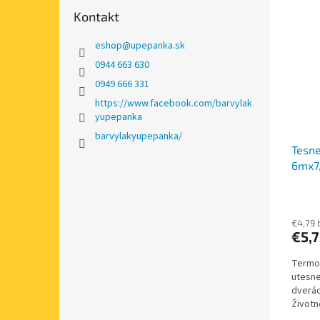
Kontakt
eshop
@
upepanka.sk
0944 663 630
0949 666 331
https://www.facebook.com/barvylak
yupepanka
barvylakyupepanka/
Tesne
6mx7
€4,79 
€5,7
Termop
utesne
dverác
Životn
k živo