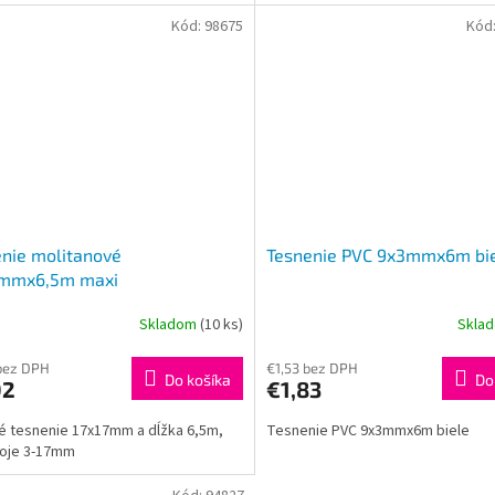
Kód:
98675
Kód
nie molitanové
Tesnenie PVC 9x3mmx6m bi
7mmx6,5m maxi
Skladom
(10 ks)
Skla
bez DPH
€1,53 bez DPH
Do košíka
Do
02
€1,83
 tesnenie 17x17mm a dĺžka 6,5m,
Tesnenie PVC 9x3mmx6m biele
poje 3-17mm