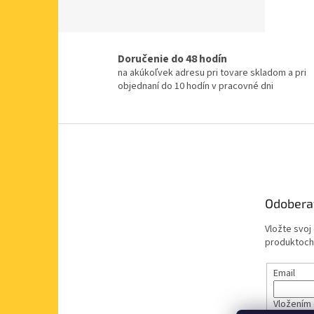
Doručenie do 48 hodín
na akúkoľvek adresu pri tovare skladom a pri
objednaní do 10 hodín v pracovné dni
Z
á
p
ä
t
Odobera
i
e
Vložte svoj
produktoch
Email
Vložením 