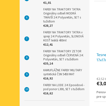
€1,01
FARBY NA TRAKTORY TATRA
Originálny odtieň MODRÁ
TMAVŠÍ 2-K Polyuretán, SET s
tužidlom
€28,27
FARBY NA TRAKTORY TATRA v
spreji 2-K Polyuretán, SLONOVÁ
KOSŤ lesklá 400ml
€12,41
FARBY NA TRAKTORY ZETOR
Tesne
Originálny odtieň ČERVENÁ 2-K
Polyuretán, SET s tužidlom
17x1
€35,14
KAMUFLÁŽNE FARBY MILITARY
syntetická ČSN 5450 MAT
€16,92
€2,52 
€3,
FARBY NA LODE 2-K Epoxidové -
pod ponor L300, SET s tužidlom
Penové
€16,62
pre s