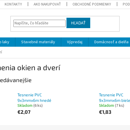
KONTAKTY
AKO NAKUPOVAŤ
OBCHODNÉ PODMIENKY
POD
HĽADAŤ
 laky
Stavebné materiály
Výpredaj
Domácnosť a dielňa
rí
enia okien a dverí
edávanejšie
Tesnenie PVC
Tesnenie PVC
9x3mmx6m hnedé
9x3mmx6m biel
Skladom
(6 ks)
Skladom
(7 ks)
€2,07
€1,83