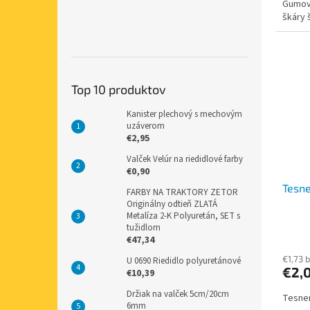
Gumové
škáry 
Top 10 produktov
Kanister plechový s mechovým
uzáverom
€2,95
Valček Velúr na riedidlové farby
€0,90
Tesn
FARBY NA TRAKTORY ZETOR
Originálny odtieň ZLATÁ
Metalíza 2-K Polyuretán, SET s
tužidlom
€47,34
€1,73 
U 0690 Riedidlo polyuretánové
€2,
€10,39
Držiak na valček 5cm/20cm
Tesnen
6mm