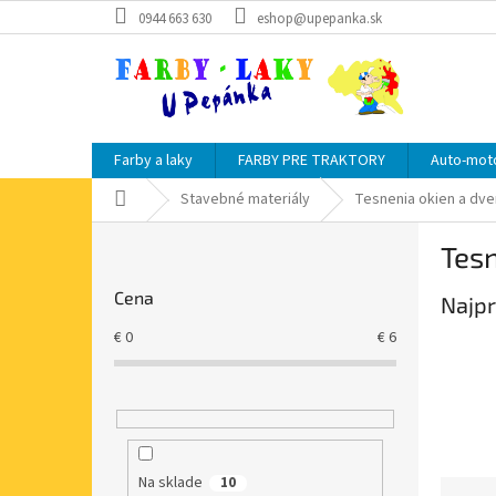
Prejsť
0944 663 630
eshop@upepanka.sk
na
obsah
Farby a laky
FARBY PRE TRAKTORY
Auto-moto
Domov
Stavebné materiály
Tesnenia okien a dve
B
Tesn
o
č
Cena
Najpr
n
ý
€
0
€
6
p
a
n
e
l
Na sklade
10
R