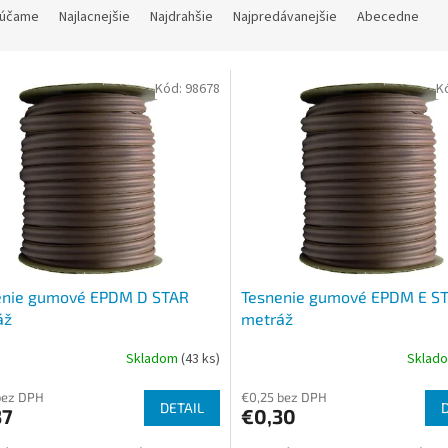
účame
Najlacnejšie
Najdrahšie
Najpredávanejšie
Abecedne
Kód:
98678
K
enie gumové EPDM D STAR
Tesnenie gumové EPDM E S
áž
metráž
Skladom
(43 ks)
Sklad
bez DPH
€0,25 bez DPH
DETAIL
37
€0,30