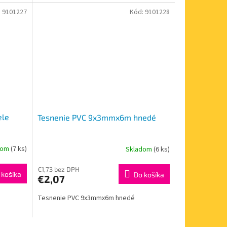
:
9101227
Kód:
9101228
ele
Tesnenie PVC 9x3mmx6m hnedé
dom
(7 ks)
Skladom
(6 ks)
€1,73 bez DPH
 košíka
Do košíka
€2,07
Tesnenie PVC 9x3mmx6m hnedé