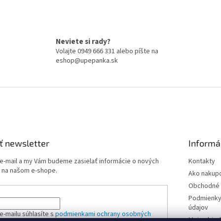
O
v
l
á
Neviete si rady?
d
Volajte 0949 666 331 alebo píšte na
a
eshop@upepanka.sk
c
i
e
p
r
v
k
y
ť newsletter
Informá
v
ý
 e-mail a my Vám budeme zasielať informácie o nových
Kontakty
p
 na našom e-shope.
i
Ako nakup
s
Obchodné 
u
Podmienky
údajov
e-mailu súhlasíte s
podmienkami ochrany osobných
Moja obje