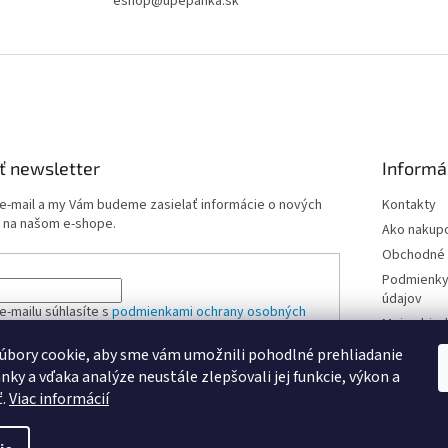
eshop@upepanka.sk
ť newsletter
Informá
 e-mail a my Vám budeme zasielať informácie o nových
Kontakty
 na našom e-shope.
Ako nakup
Obchodné 
Podmienky
údajov
e-mailu súhlasíte s
podmienkami ochrany osobných
Moja obje
úbory cookie, aby sme vám umožnili pohodlné prehliadanie
nky a vďaka analýze neustále zlepšovali jej funkcie, výkon a
ÁSIŤ SA
ť.
Viac informácií