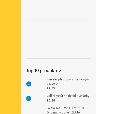
Top 10 produktov
Kanister plechový s mechovým
uzáverom
€2,95
Valček Velúr na riedidlové farby
€0,90
FARBY NA TRAKTORY ZETOR
Originálny odtieň ZLATÁ