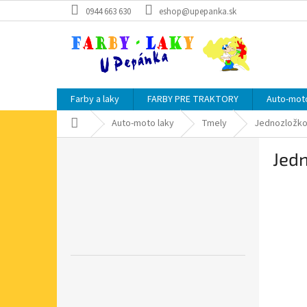
Prejsť
0944 663 630
eshop@upepanka.sk
na
obsah
Farby a laky
FARBY PRE TRAKTORY
Auto-moto
Domov
Auto-moto laky
Tmely
Jednozložko
B
Jedn
o
č
n
ý
p
a
n
e
l