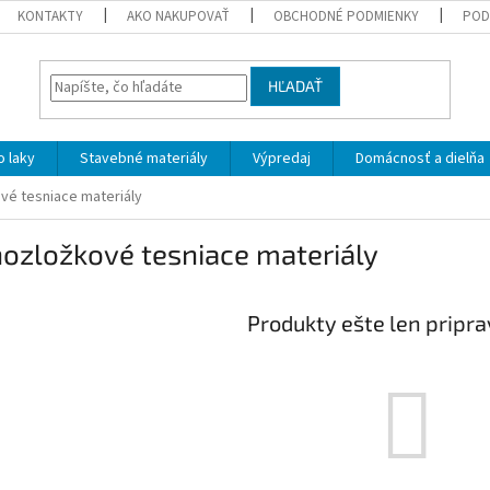
KONTAKTY
AKO NAKUPOVAŤ
OBCHODNÉ PODMIENKY
POD
HĽADAŤ
 laky
Stavebné materiály
Výpredaj
Domácnosť a dielňa
vé tesniace materiály
ozložkové tesniace materiály
Produkty ešte len pripr