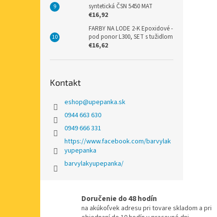
syntetická ČSN 5450 MAT
€16,92
FARBY NA LODE 2-K Epoxidové -
pod ponor L300, SET s tužidlom
€16,62
Kontakt
eshop
@
upepanka.sk
0944 663 630
0949 666 331
https://www.facebook.com/barvylak
yupepanka
barvylakyupepanka/
Doručenie do 48 hodín
na akúkoľvek adresu pri tovare skladom a pri