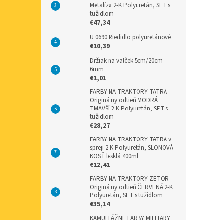
Metalíza 2-K Polyuretán, SET s
tužidlom
€47,34
U 0690 Riedidlo polyuretánové
€10,39
Držiak na valček 5cm/20cm
6mm
€1,01
FARBY NA TRAKTORY TATRA
Originálny odtieň MODRÁ
TMAVŠÍ 2-K Polyuretán, SET s
tužidlom
€28,27
FARBY NA TRAKTORY TATRA v
spreji 2-K Polyuretán, SLONOVÁ
KOSŤ lesklá 400ml
€12,41
FARBY NA TRAKTORY ZETOR
Originálny odtieň ČERVENÁ 2-K
Polyuretán, SET s tužidlom
€35,14
KAMUFLÁŽNE FARBY MILITARY