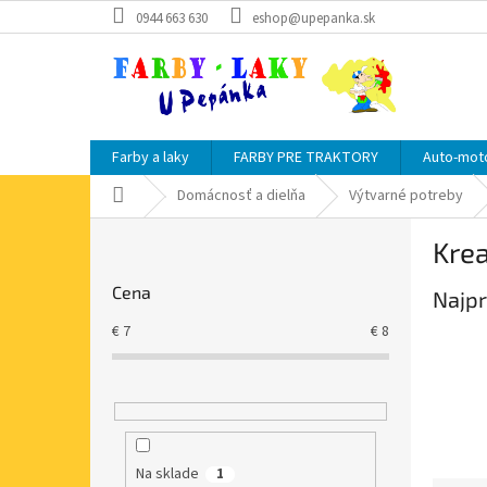
Prejsť
0944 663 630
eshop@upepanka.sk
na
obsah
Farby a laky
FARBY PRE TRAKTORY
Auto-moto
Domov
Domácnosť a dielňa
Výtvarné potreby
B
Krea
o
č
Cena
Najpr
n
ý
€
7
€
8
p
a
n
e
l
Na sklade
1