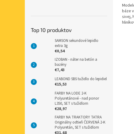
Modelc
báze v
sivej, 
hliník
neobsa
Top 10 produktov
SAMSON sekundové lepidlo
extra 3g
€0,54
IZOBAN - náter na betón a
bazény
€7,43
LEABOND SBS tužidlo do lepidiel
€15,53
FARBY NA LODE 2-K
Polyuretánové - nad ponor
L350, SET s tužidlom
€28,97
FARBY NA TRAKTORY TATRA
Originálny odtieň ČERVENÁ 2-K
Polyuretán, SET s tužidlom
€31,68