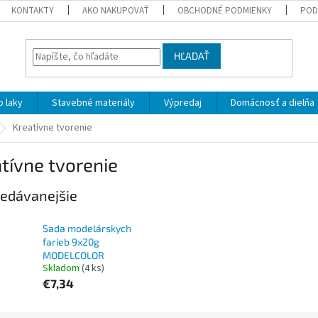
KONTAKTY
AKO NAKUPOVAŤ
OBCHODNÉ PODMIENKY
POD
HĽADAŤ
 laky
Stavebné materiály
Výpredaj
Domácnosť a dielňa
Kreatívne tvorenie
tívne tvorenie
edávanejšie
Sada modelárskych
farieb 9x20g
MODELCOLOR
Skladom
(4 ks)
€7,34