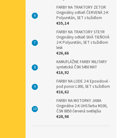
FARBY NA TRAKTORY ZETOR
Originálny odtieň ČERVENÁ 2-K
Polyuretán, SET s tužidlom
€35,14
FARBY NA TRAKTORY STEYR
Originálny odtieň SIVÁ TIEŇOVÁ
2-K Polyuretán, SET s tužidlom
lesk
€26,66
KAMUFLÁŽNE FARBY MILITARY
syntetická ČSN 5450 MAT
€16,92
FARBY NA LODE 2-K Epoxidové -
pod ponor L300, SET s tužidlom
€16,62
FARBY NA MOTORKY JAWA
Originálne 2-K UHS farba M100,
ČSN 8850 červená svetlejšia
€28,98