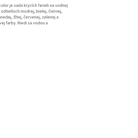
olor je sada krycích farieb na vodnej
 odtieňoch modrej, bielej, čiernej,
hnedej, žltej, červenej, zelenej a
ovej farby. Riedi sa vodou a
huje...
O
v
l
á
d
a
c
i
e
p
r
v
k
y
v
ý
p
i