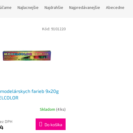
účame
Najlacnejšie
Najdrahšie
Najpredávanejšie
Abecedne
Kód:
9101220
modelárskych farieb 9x20g
ELCOLOR
Skladom
(4 ks)
bez DPH
Do košíka
34