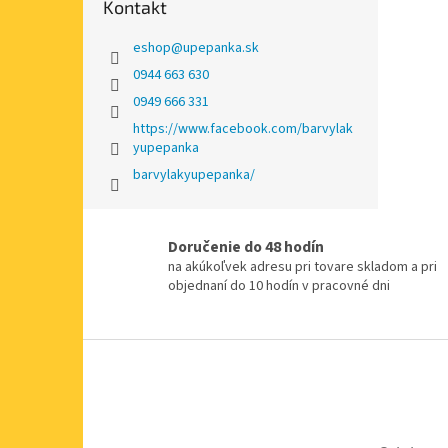
Kontakt
eshop
@
upepanka.sk
0944 663 630
0949 666 331
https://www.facebook.com/barvylak
yupepanka
barvylakyupepanka/
Doručenie do 48 hodín
na akúkoľvek adresu pri tovare skladom a pri
objednaní do 10 hodín v pracovné dni
Z
á
p
ä
t