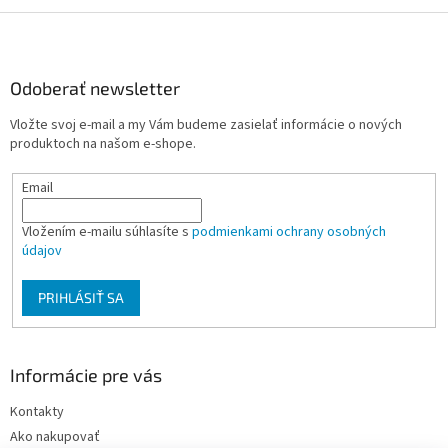
Z
á
p
ä
Odoberať newsletter
t
Vložte svoj e-mail a my Vám budeme zasielať informácie o nových
i
produktoch na našom e-shope.
e
Email
Vložením e-mailu súhlasíte s
podmienkami ochrany osobných
údajov
PRIHLÁSIŤ SA
Informácie pre vás
Kontakty
Ako nakupovať