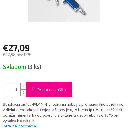
€27,09
€22,58 bez DPH
Jednotková
Skladom
(3 ks)
cena:
Pridať do košíka
Striekacia pištoľ HVLP MINI vhodná na hobby a profesionálne striekanie
v dielni alebo lakovni. Objem nádoby je 0,15 l. Princíp H.V.L.P. = nižší tlak
odráža menej farby od povrchu a znižuje tak spotrebu až o 30 % pri
vysokých dávkach.
Detailné informácie