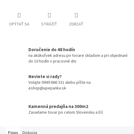
OPÝTAŤ SA
STRÁŽIŤ
ZDIEĽAŤ
Doručenie do 48 hodín
na akúkoľvek adresu pri tovare skladom a pri objednaní
do 10 hodín v pracovné dni
Neviete si rady?
Volajte 0949 666 331 alebo píšte na
eshop@upepanka.sk
Kamenná predajňa na 300m2
Zasielame tovar po celom Slovensku a EÚ
Popis
Diskusia