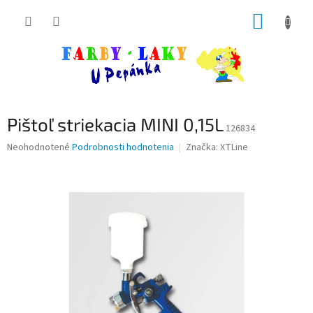
Prejsť
NÁKUP
na
obsah
KOŠÍK
Pištoľ striekacia MINI 0,15L
126834
Priemerné
Neohodnotené
Podrobnosti hodnotenia
Značka:
XTLine
hodnotenie
produktu
je
0,0
z
5
hviezdičiek.