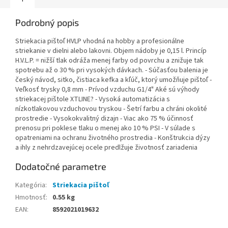
Podrobný popis
Striekacia pištoľ HVLP vhodná na hobby a profesionálne
striekanie v dielni alebo lakovni. Objem nádoby je 0,15 l. Princíp
H.V.L.P. = nižší tlak odráža menej farby od povrchu a znižuje tak
spotrebu až o 30 % pri vysokých dávkach. - Súčasťou balenia je
český návod, sitko, čistiaca kefka a kľúč, ktorý umožňuje pištoľ -
Veľkosť trysky 0,8 mm - Prívod vzduchu G1/4" Aké sú výhody
striekacej pištole XTLINE? - Vysoká automatizácia s
nízkotlakovou vzduchovou tryskou - Šetrí farbu a chráni okolité
prostredie - Vysokokvalitný dizajn - Viac ako 75 % účinnosť
prenosu pri poklese tlaku o menej ako 10 % PSI - V súlade s
opatreniami na ochranu životného prostredia - Konštrukcia dýzy
a ihly z nehrdzavejúcej ocele predlžuje životnosť zariadenia
Dodatočné parametre
Kategória
:
Striekacia pištoľ
Hmotnosť
:
0.55 kg
EAN
:
8592021019632