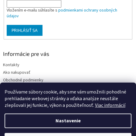
Vložením e-mailu súhlasíte s
podmienkami ochrany osobných
údajov
PRIHLÁSIŤ SA
Informácie pre vás
Kontakty
Ako nakupovať
Obchodné podmienky
Podmienky ochrany osobných údajov
Používame súbory cookie, aby sme vám umožnili pohodlné
Moja objednávka
prehliadanie webovej stránky a vďaka analýze neustále
zlepšovali jej funkcie, výkon a použiteľnosť.
Viac informácií
Nastavenie
Vytvoril Shoptet