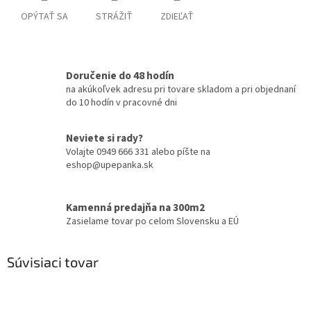
OPÝTAŤ SA
STRÁŽIŤ
ZDIEĽAŤ
Doručenie do 48 hodín
na akúkoľvek adresu pri tovare skladom a pri objednaní
do 10 hodín v pracovné dni
Neviete si rady?
Volajte 0949 666 331 alebo píšte na
eshop@upepanka.sk
Kamenná predajňa na 300m2
Zasielame tovar po celom Slovensku a EÚ
Súvisiaci tovar