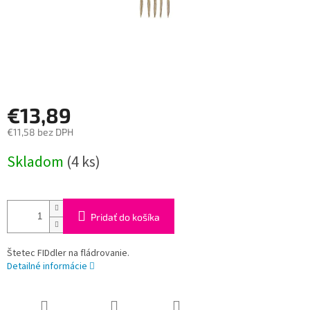
€13,89
€11,58 bez DPH
Jednotková
Skladom
(4 ks)
cena:
Pridať do košíka
Štetec FIDdler na fládrovanie.
Detailné informácie