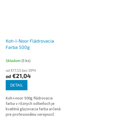
Koh-I-Noor Fládrovacia
Farba 500g
Skladom
(5 ks)
od €17,53 bez DPH
€21,04
od
DETAIL
Koh-I-noor 500g fládrovacia
farba v rôznych odtieňoch je
kvalitná glazovacia farba určená
pre profesionálnu verejnosť.
Ideálne na tvarovanie a
napodobňovanie