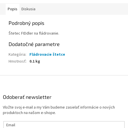
charakteristických...
Popis
Diskusia
Podrobný popis
Štetec FIDdler na fládrovanie.
Dodatočné parametre
Kategória
:
Fládrovacie štetce
Hmotnosť
:
0.1 kg
Z
á
p
ä
Odoberať newsletter
t
Vložte svoj e-mail a my Vám budeme zasielať informácie o nových
i
produktoch na našom e-shope.
e
Email