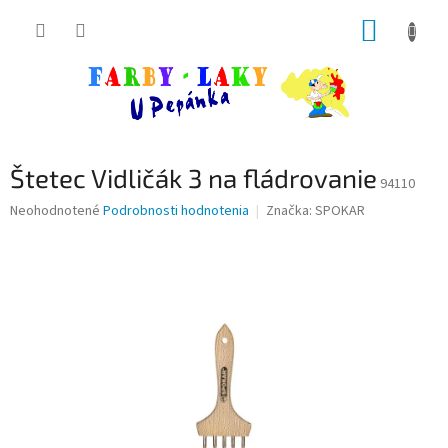
Prejsť
NÁKUP
na
obsah
KOŠÍK
Štetec Vidličák 3 na fládrovanie
94110
Priemerné
Neohodnotené
Podrobnosti hodnotenia
Značka:
SPOKAR
hodnotenie
produktu
je
0,0
z
5
hviezdičiek.