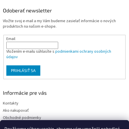
p
ä
Odoberať newsletter
t
Vložte svoj e-mail a my Vám budeme zasielať informácie o nových
i
produktoch na našom e-shope.
e
Email
Vložením e-mailu súhlasíte s
podmienkami ochrany osobných
údajov
PRIHLÁSIŤ SA
Informácie pre vás
Kontakty
Ako nakupovať
Obchodné podmienky
Podmienky ochrany osobných údajov