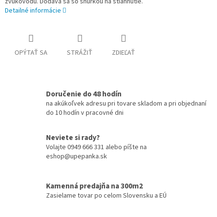
zvukovodu. Dodáva sa so šnúrkou na stiahnutie.
Detailné informácie
OPÝTAŤ SA
STRÁŽIŤ
ZDIEĽAŤ
Doručenie do 48 hodín
na akúkoľvek adresu pri tovare skladom a pri objednaní
do 10 hodín v pracovné dni
Neviete si rady?
Volajte 0949 666 331 alebo píšte na
eshop@upepanka.sk
Kamenná predajňa na 300m2
Zasielame tovar po celom Slovensku a EÚ