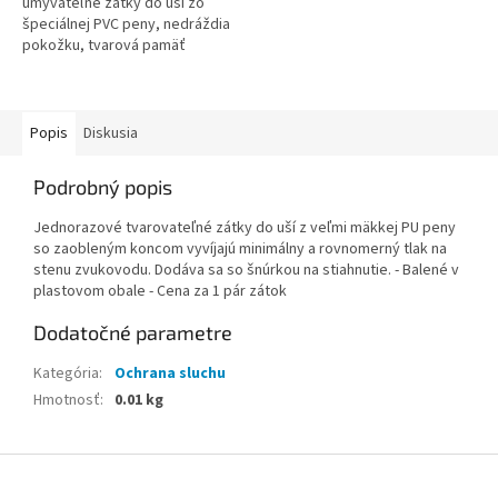
umývateľné zátky do uší zo
špeciálnej PVC peny, nedráždia
pokožku, tvarová pamäť
umožňuje postupné a dokonalé
priľnutie k stene zvukovodu,
jednoduché a...
Popis
Diskusia
Podrobný popis
Jednorazové tvarovateľné zátky do uší z veľmi mäkkej PU peny
so zaobleným koncom vyvíjajú minimálny a rovnomerný tlak na
stenu zvukovodu. Dodáva sa so šnúrkou na stiahnutie. - Balené v
plastovom obale - Cena za 1 pár zátok
Dodatočné parametre
Kategória
:
Ochrana sluchu
Hmotnosť
:
0.01 kg
Z
á