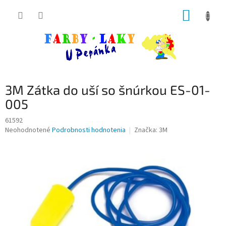
Prejsť
NÁKUP
na
obsah
KOŠÍK
3M Zátka do uší so šnúrkou ES-01-
005
61592
Priemerné
Neohodnotené
Podrobnosti hodnotenia
Značka:
3M
hodnotenie
produktu
je
0,0
z
5
hviezdičiek.