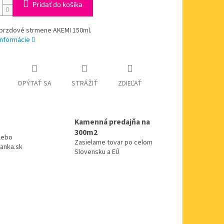
Pridať do košíka
 brzdové strmene AKEMI 150ml.
informácie
OPÝTAŤ SA
STRÁŽIŤ
ZDIEĽAŤ
Kamenná predajňa na
300m2
alebo
Zasielame tovar po celom
anka.sk
Slovensku a EÚ