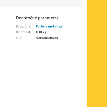
Dodatočné parametre
Kategória
:
Farby a metalíza
Hmotnosť
:
0.18 kg
EAN
:
4004208900724