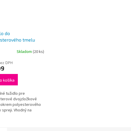
lo do
sterového tmelu
Skladom
(20 ks)
bez DPH
09
o košíka
né tužidlo pre
terové dvojzložkové
 okrem polyesterového
v spreji. Vhodný na
olu rovnomerného
stretia tmelu.