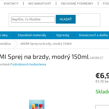
KONTAKTY
AKO NAKUPOVAŤ
OBCHODNÉ PODMIENKY
POD
HĽADAŤ
 laky
Stavebné materiály
Výpredaj
Domácnosť a dielňa
metalíza
AKEMI Sprej na brzdy, modrý 150ml
MI Sprej na brzdy, modrý 150ml
14100127
né
notené
Podrobnosti hodnotenia
nie
€6,
u
€5,78 be
Jednotk
Skla
cena:
iek.