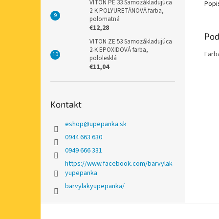
VITON PE 33 Samozákladujúca
Popi
2-K POLYURETÁNOVÁ farba,
polomatná
€12,28
Pod
VITON ZE 53 Samozákladujúca
2-K EPOXIDOVÁ farba,
Farb
pololesklá
€11,04
Kontakt
eshop
@
upepanka.sk
0944 663 630
0949 666 331
https://www.facebook.com/barvylak
yupepanka
barvylakyupepanka/
Z
á