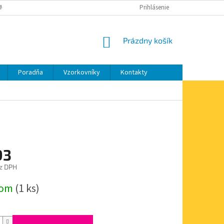
MIENKY OCHRANY OSOBNÝCH ÚDAJOV
MOJA OBJEDNÁVKA
Prihlásenie
NÁKUPNÝ
Prázdny košík
KOŠÍK
Poradňa
Vzorkovníky
Kontakty
93
z DPH
ová
dom
(1 ks)