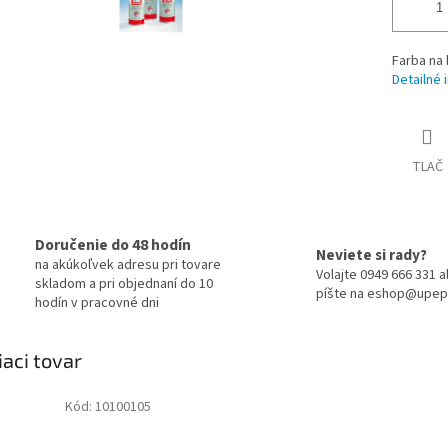
Farba na
Detailné 
TLAČ
Doručenie do 48 hodín
Neviete si rady?
na akúkoľvek adresu pri tovare
Volajte 0949 666 331 
skladom a pri objednaní do 10
píšte na eshop@upep
hodín v pracovné dni
iaci tovar
Kód:
10100105