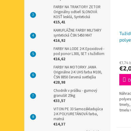
FARBY NA TRAKTORY ZETOR
Originálny odtieň SLONOVÁ
KOSŤ lesklá, Syntetická
€15,41
KAMUFLÁŽNE FARBY MILITARY
Tužid
syntetická ČSN 5450 MAT
polye
€16,92
50g
FARBY NA LODE 2-K Epoxidové -
pod ponor L300, SET s tužidlom
€16,62
€1,74 
FARBY NA MOTORKY JAWA
€2,
Originálne 2-K UHS farba M100,
ČSN 8850 červená svetlejšia
D
€28,98
Chodník v prášku - gumový
Náhrad
granulát 25kg
polyes
€33,57
tmely,
VITON PE 33 Samozákladujúca
tmelu 
2-K POLYURETÁNOVÁ farba,
kontr
matná
rozpre
€14,37