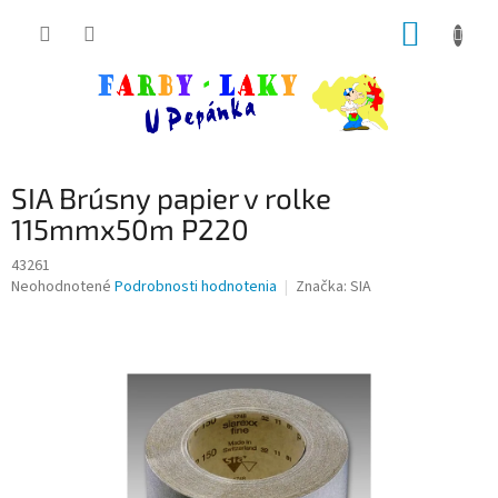
Prejsť
NÁKUP
na
obsah
KOŠÍK
SIA Brúsny papier v rolke
115mmx50m P220
43261
Priemerné
Neohodnotené
Podrobnosti hodnotenia
Značka:
SIA
hodnotenie
produktu
je
0,0
z
5
hviezdičiek.