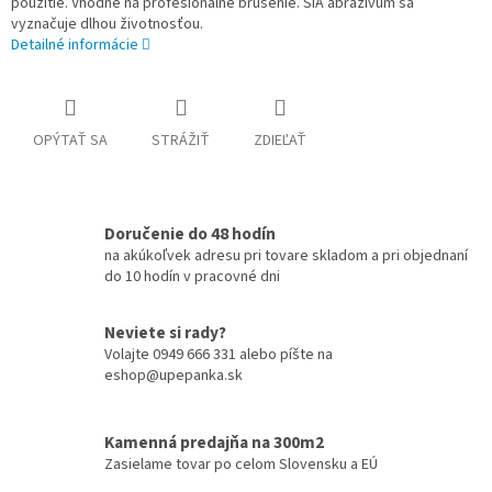
použitie. Vhodné na profesionálne brúsenie. SIA abrazívum sa
vyznačuje dlhou životnosťou.
Detailné informácie
OPÝTAŤ SA
STRÁŽIŤ
ZDIEĽAŤ
Doručenie do 48 hodín
na akúkoľvek adresu pri tovare skladom a pri objednaní
do 10 hodín v pracovné dni
Neviete si rady?
Volajte 0949 666 331 alebo píšte na
eshop@upepanka.sk
Kamenná predajňa na 300m2
Zasielame tovar po celom Slovensku a EÚ