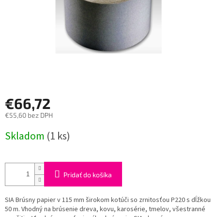
€66,72
€55,60 bez DPH
Jednotková
Skladom
(1 ks)
cena:
Pridať do košíka
SIA Brúsny papier v 115 mm širokom kotúči so zrnitosťou P220 s dĺžkou
50 m. Vhodný na brúsenie dreva, kovu, karosérie, tmelov, všestranné