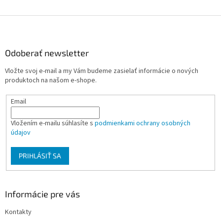
Z
á
p
ä
Odoberať newsletter
t
Vložte svoj e-mail a my Vám budeme zasielať informácie o nových
i
produktoch na našom e-shope.
e
Email
Vložením e-mailu súhlasíte s
podmienkami ochrany osobných
údajov
PRIHLÁSIŤ SA
Informácie pre vás
Kontakty