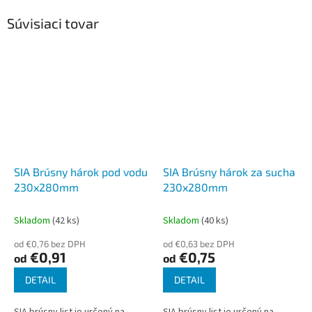
Súvisiaci tovar
SIA Brúsny hárok pod vodu
SIA Brúsny hárok za sucha
230x280mm
230x280mm
Skladom
(42 ks)
Skladom
(40 ks)
od €0,76 bez DPH
od €0,63 bez DPH
€0,91
€0,75
od
od
DETAIL
DETAIL
SIA brúsny list je určený na
SIA brúsny list je určený na