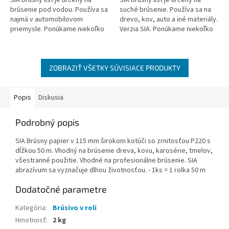
brúsenie pod vodou. Používa sa
suché brúsenie. Používa sa na
najmä v automobilovom
drevo, kov, auto a iné materiály.
priemysle. Ponúkame niekoľko
Verzia SIA. Ponúkame niekoľko
možností posypu. Rozmery:
možností posypu. Veľkosť:
230x280 mm. Dizajn SIA 1913 -
230x280 mm
brusivo -...
ZOBRAZIŤ VŠETKY SÚVISIACE PRODUKTY
Popis
Diskusia
Podrobný popis
SIA Brúsny papier v 115 mm širokom kotúči so zrnitosťou P220 s
dĺžkou 50 m. Vhodný na brúsenie dreva, kovu, karosérie, tmelov,
všestranné použitie. Vhodné na profesionálne brúsenie. SIA
abrazívum sa vyznačuje dlhou životnosťou. - 1ks = 1 rolka 50 m
Dodatočné parametre
Kategória
:
Brúsivo v roli
Hmotnosť
:
2 kg