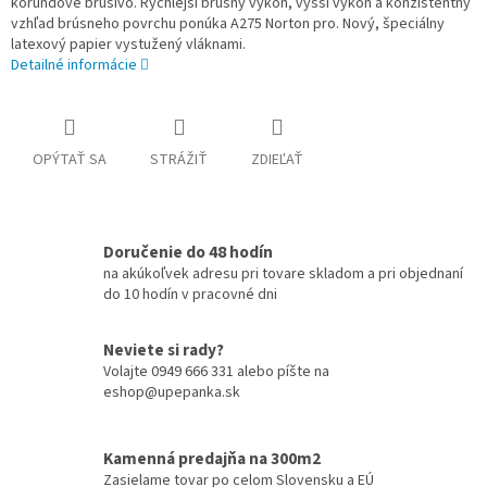
korundové brúsivo. Rýchlejší brúsny výkon, vyšší výkon a konzistentný
vzhľad brúsneho povrchu ponúka A275 Norton pro. Nový, špeciálny
latexový papier vystužený vláknami.
Detailné informácie
OPÝTAŤ SA
STRÁŽIŤ
ZDIEĽAŤ
Doručenie do 48 hodín
na akúkoľvek adresu pri tovare skladom a pri objednaní
do 10 hodín v pracovné dni
Neviete si rady?
Volajte 0949 666 331 alebo píšte na
eshop@upepanka.sk
Kamenná predajňa na 300m2
Zasielame tovar po celom Slovensku a EÚ