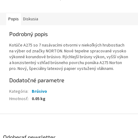
Popis
Diskusia
Podrobný popis
Kotúče A275 so 7 nasávacími otvormi v niekoľkých hrubostiach
na výber od značky NORTON. Nové tepelne spracované vysoko
výkonné korundové brúsivo. Rýchlejší brúsny výkon, vyšší výkon
a konzistentný vzhľad brúsneho povrchu ponúka A275 Norton
pro. Nový, špeciálny latexový papier vystužený vláknami.
Dodatočné parametre
Kategória
:
Brúsivo
Hmotnosť
:
0.05 kg
Z
á
p
ä
Odoberať newsletter