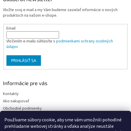
t
Vložte svoj e-mail a my Vám budeme zasielať informácie o nových
i
produktoch na našom e-shope.
e
Email
Vložením e-mailu súhlasíte s
podmienkami ochrany osobných
údajov
PRIHLÁSIŤ SA
Informácie pre vás
Kontakty
Ako nakupovať
Obchodné podmienky
Podmienky ochrany osobných údajov
Používame súbory cookie, aby sme vám umožnili pohodlné
Moja objednávka
prehliadanie webovej stránky a vďaka analýze neustále