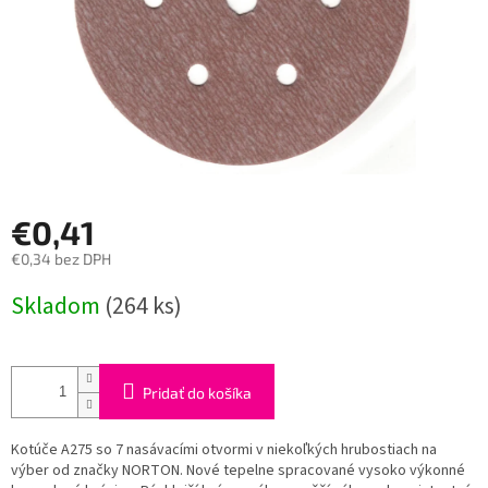
€0,41
€0,34 bez DPH
Jednotková
Skladom
(264 ks)
cena:
Pridať do košíka
Kotúče A275 so 7 nasávacími otvormi v niekoľkých hrubostiach na
výber od značky NORTON. Nové tepelne spracované vysoko výkonné