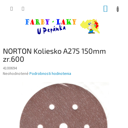
Prejsť
NÁKUP
na
obsah
KOŠÍK
NORTON Koliesko A275 150mm
zr.600
4100694
Priemerné
Neohodnotené
Podrobnosti hodnotenia
hodnotenie
produktu
je
0,0
z
5
hviezdičiek.