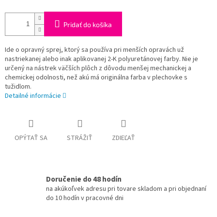
Pridať do košíka
Ide o opravný sprej, ktorý sa používa pri menších opravách už
nastriekanej alebo inak aplikovanej 2-K polyuretánovej farby. Nie je
určený na nástrek väčších plôch z dôvodu menšej mechanickej a
chemickej odolnosti, než akú má originálna farba v plechovke s
tužidlom.
Detailné informácie
OPÝTAŤ SA
STRÁŽIŤ
ZDIEĽAŤ
Doručenie do 48 hodín
na akúkoľvek adresu pri tovare skladom a pri objednaní
do 10 hodín v pracovné dni