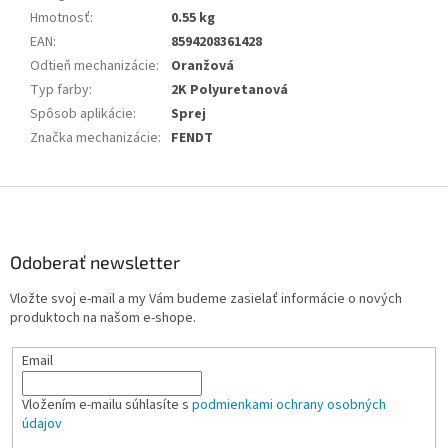
Hmotnosť
:
0.55 kg
EAN
:
8594208361428
Odtieň mechanizácie
:
Oranžová
Typ farby
:
2K Polyuretanová
Spôsob aplikácie
:
Sprej
Značka mechanizácie
:
FENDT
Z
á
p
ä
Odoberať newsletter
t
Vložte svoj e-mail a my Vám budeme zasielať informácie o nových
i
produktoch na našom e-shope.
e
Email
Vložením e-mailu súhlasíte s
podmienkami ochrany osobných
údajov