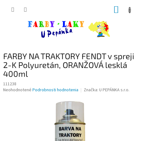
Prejsť
NÁKUP
na
obsah
KOŠÍK
FARBY NA TRAKTORY FENDT v spreji
2-K Polyuretán, ORANŽOVÁ lesklá
400ml
111238
Priemerné
Neohodnotené
Podrobnosti hodnotenia
Značka:
U PEPÁNKA s.r.o.
hodnotenie
produktu
je
0,0
z
5
hviezdičiek.