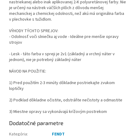
nastriekanej alebo inak aplikovanej 2-K polyuretánovej farby. Nie
je určený na nástrek väčších plôch z dôvodu menšej
mechanickej a chemickej odolnosti, než akú má originálna farba
v plechovke s tužidlom.
VÝHODY TÝCHTO SPREJOV:
- Odolnosť voči slniečku aj vode - Ideálne pre menšie opravy
strojov
- Lesk - táto farba v spreji je 2v1 (základný a vrchný náter v
jednom), nie je potrebný základný náter
NÁVOD NA POUŽITIE:
1) Pred použitím 2-3 minúty dôkladne postriekajte zvukom
loptičky
2) Podklad dôkladne očistite, odstráňte nečistoty a odmastite
3) Miestne opravy sa vykonávajú krížovým postrekom
Dodatočné parametre
Kategória
:
FENDT