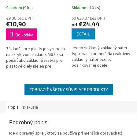
Skladom
(9 ks)
Skladom
(10 ks)
€9,08 bez DPH
od €20,37 bez DPH
€10,90
€24,44
od
DETAIL
Do košíka
Jednozložkový základný náter
Základňa pre plasty je vyrobená
typu "wash primer". Na reaktívny
na akrylovom základe. Môže sa
základný náter ocele,
použiť ako základná vrstva pre
pozinkovanej ocele,
plastové diely nielen pre
nehrdzavejúcej ocele a hliníka.
automobily. Mierne strieborný
Rýchloschnúci antikorózny
odtieň umožňuje kontrolu...
náter, ktorý...
ZOBRAZIŤ VŠETKY SÚVISIACE PRODUKTY
Popis
Diskusia
Podrobný popis
Ide o opravný sprej, ktorý sa používa pri menších opravách už