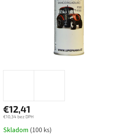
€12,41
€10,34 bez DPH
Jednotková
Skladom
(100 ks)
cena: