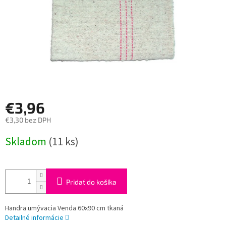
€3,96
€3,30 bez DPH
Jednotková
Skladom
(11 ks)
cena:
Pridať do košíka
Handra umývacia Venda 60x90 cm tkaná
Detailné informácie