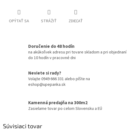
OPÝTAŤ SA
STRÁŽIŤ
ZDIEĽAŤ
Doručenie do 48 hodín
na akúkoľvek adresu pri tovare skladom a pri objednaní
do 10 hodín v pracovné dni
Neviete si rady?
Volajte 0949 666 331 alebo píšte na
eshop@upepanka.sk
Kamenná predajňa na 300m2
Zasielame tovar po celom Slovensku a EÚ
Súvisiaci tovar