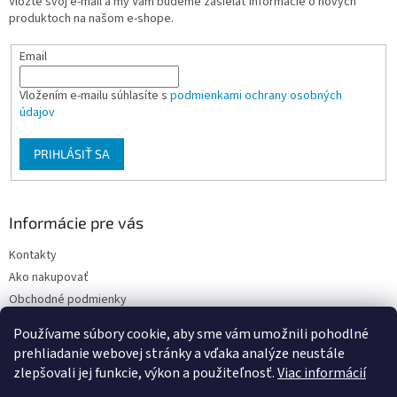
Vložte svoj e-mail a my Vám budeme zasielať informácie o nových
i
produktoch na našom e-shope.
e
Email
Vložením e-mailu súhlasíte s
podmienkami ochrany osobných
údajov
PRIHLÁSIŤ SA
Informácie pre vás
Kontakty
Ako nakupovať
Obchodné podmienky
Podmienky ochrany osobných údajov
Používame súbory cookie, aby sme vám umožnili pohodlné
Moja objednávka
prehliadanie webovej stránky a vďaka analýze neustále
zlepšovali jej funkcie, výkon a použiteľnosť.
Viac informácií