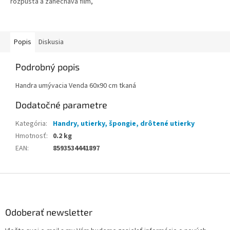
rozpúšťa a zanecháva film,
ktorý chráni sklo pred ďalším
zahmlievaním na dlhší čas.
Popis
Diskusia
Podrobný popis
Handra umývacia Venda 60x90 cm tkaná
Dodatočné parametre
Kategória
:
Handry, utierky, špongie, drôtené utierky
Hmotnosť
:
0.2 kg
EAN
:
8593534441897
Z
á
p
ä
Odoberať newsletter
t