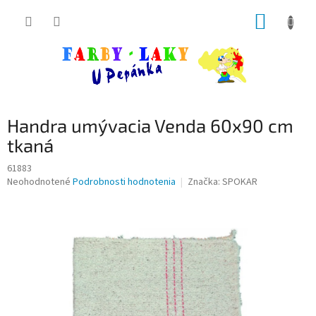
Prejsť
NÁKUP
na
obsah
KOŠÍK
Handra umývacia Venda 60x90 cm
tkaná
61883
Priemerné
Neohodnotené
Podrobnosti hodnotenia
Značka:
SPOKAR
hodnotenie
produktu
je
0,0
z
5
hviezdičiek.