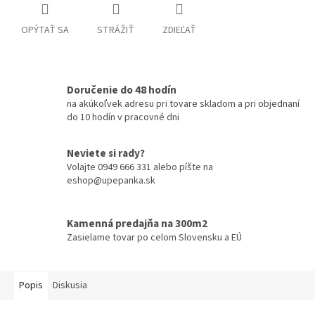
OPÝTAŤ SA
STRÁŽIŤ
ZDIEĽAŤ
Doručenie do 48 hodín
na akúkoľvek adresu pri tovare skladom a pri objednaní
do 10 hodín v pracovné dni
Neviete si rady?
Volajte 0949 666 331 alebo píšte na
eshop@upepanka.sk
Kamenná predajňa na 300m2
Zasielame tovar po celom Slovensku a EÚ
Popis
Diskusia