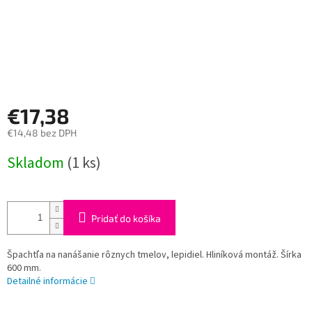
€17,38
€14,48 bez DPH
Jednotková
Skladom
(1 ks)
cena:
Pridať do košíka
Špachtľa na nanášanie rôznych tmelov, lepidiel. Hliníková montáž. Šírka
600 mm.
Detailné informácie