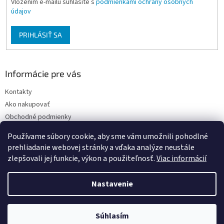
Vložením e-mailu súhlasíte s
podmienkami ochrany osobných
údajov
PRIHLÁSIŤ SA
Informácie pre vás
Kontakty
Ako nakupovať
Obchodné podmienky
Podmienky ochrany osobných údajov
Používame súbory cookie, aby sme vám umožnili pohodlné
Moja objednávka
prehliadanie webovej stránky a vďaka analýze neustále
zlepšovali jej funkcie, výkon a použiteľnosť.
Viac informácií
Nastavenie
Vytvoril Shoptet
Súhlasím
Copyright 2026
FARBY-LAKY U PEPÁNKA
. Všetky práva vyhradené.