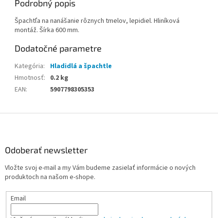
Podrobný popis
Špachtľa na nanášanie rôznych tmelov, lepidiel. Hliníková
montáž. Šírka 600 mm.
Dodatočné parametre
Kategória
:
Hladidlá a špachtle
Hmotnosť
:
0.2 kg
EAN
:
5907798305353
Z
á
p
ä
Odoberať newsletter
t
Vložte svoj e-mail a my Vám budeme zasielať informácie o nových
i
produktoch na našom e-shope.
e
Email