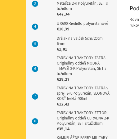
Metalíza 2-K Polyuretán, SET s
Pod
tužidlom
€47,34
Rovn
U 0690 Riedidlo polyuretánové
ruko
€10,39
Držiak na valček 5cm/20cm
6mm
€1,01
FARBY NA TRAKTORY TATRA
Originálny odtieň MODRÁ
TMAVŠÍ 2-K Polyuretán, SET s
tužidlom
€28,27
FARBY NA TRAKTORY TATRA v
spreji 2-K Polyuretán, SLONOVÁ
KOSŤ lesklá 400ml
€12,41
FARBY NA TRAKTORY ZETOR
Originálny odtieň ČERVENÁ 2-K
Polyuretán, SET s tužidlom
€35,14
KAMUFLÁŽNE FARBY MILITARY