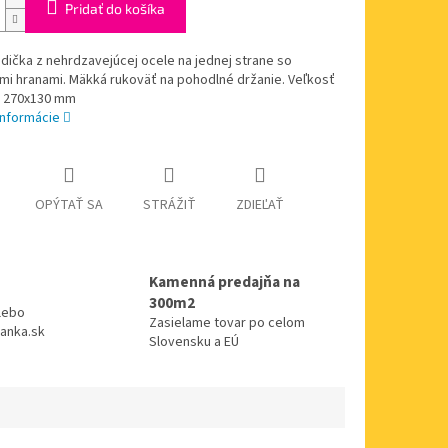
Pridať do košíka
dička z nehrdzavejúcej ocele na jednej strane so
mi hranami. Mäkká rukoväť na pohodlné držanie. Veľkosť
je 270x130 mm
informácie
OPÝTAŤ SA
STRÁŽIŤ
ZDIEĽAŤ
Kamenná predajňa na
300m2
alebo
Zasielame tovar po celom
anka.sk
Slovensku a EÚ