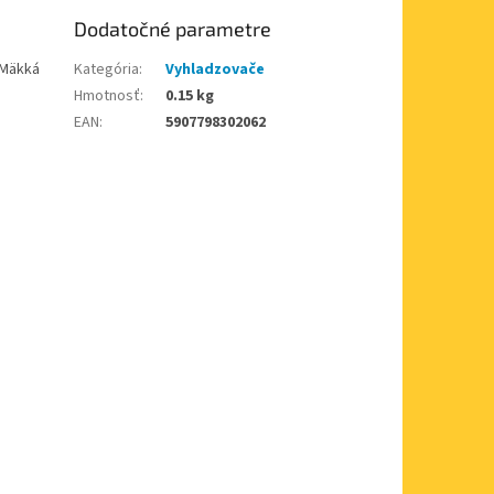
Dodatočné parametre
 Mäkká
Kategória
:
Vyhladzovače
Hmotnosť
:
0.15 kg
EAN
:
5907798302062