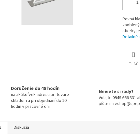
Rovná hla
zaoblený
stierky 
Detailné 
TLAČ
Doručenie do 48 hodín
Neviete si rady?
na akúkoľvek adresu pri tovare
Volajte 0949 666 331 
skladom a pri objednaní do 10
píšte na eshop@upep
hodín v pracovné dni
s
Diskusia