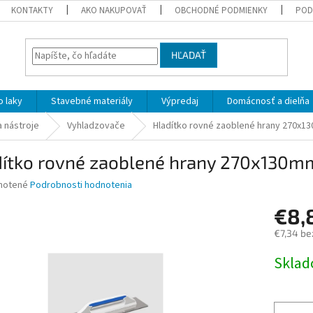
KONTAKTY
AKO NAKUPOVAŤ
OBCHODNÉ PODMIENKY
POD
HĽADAŤ
 laky
Stavebné materiály
Výpredaj
Domácnosť a dielňa
a nástroje
Vyhladzovače
Hladítko rovné zaoblené hrany 270x1
dítko rovné zaoblené hrany 270x130m
né
notené
Podrobnosti hodnotenia
nie
€8,
u
€7,34 be
Jednotk
Skla
cena:
iek.