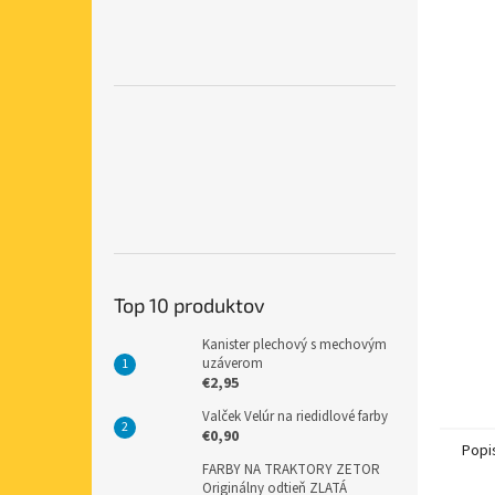
Top 10 produktov
Kanister plechový s mechovým
uzáverom
€2,95
Valček Velúr na riedidlové farby
€0,90
Popi
FARBY NA TRAKTORY ZETOR
Originálny odtieň ZLATÁ