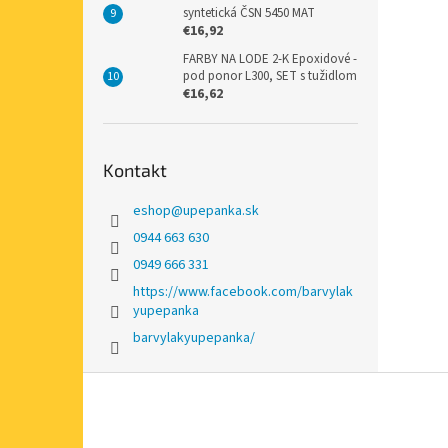
syntetická ČSN 5450 MAT
€16,92
FARBY NA LODE 2-K Epoxidové -
pod ponor L300, SET s tužidlom
€16,62
Kontakt
eshop
@
upepanka.sk
0944 663 630
0949 666 331
https://www.facebook.com/barvylak
yupepanka
barvylakyupepanka/
Z
á
p
ä