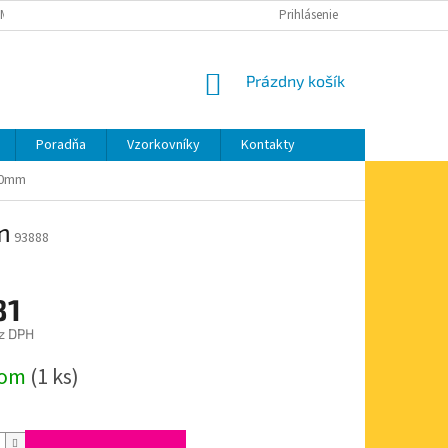
MIENKY OCHRANY OSOBNÝCH ÚDAJOV
MOJA OBJEDNÁVKA
Prihlásenie
NÁKUPNÝ
Prázdny košík
KOŠÍK
Poradňa
Vzorkovníky
Kontakty
30mm
m
93888
81
z DPH
ová
dom
(1 ks)