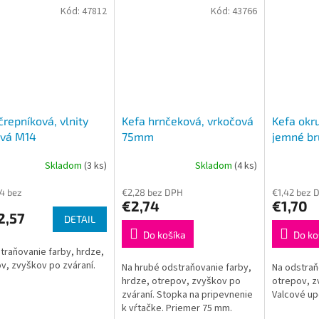
Kód:
47812
Kód:
43766
črepníková, vlnity
Kefa hrnčeková, vrkočová
Kefa okr
ová M14
75mm
jemné br
Skladom
(3 ks)
Skladom
(4 ks)
14 bez
€2,28 bez DPH
€1,42 bez 
€2,74
€1,70
2,57
DETAIL
Do košíka
Do ko
traňovanie farby, hrdze,
v, zvyškov po zváraní.
Na hrubé odstraňovanie farby,
Na odstraň
hrdze, otrepov, zvyškov po
otrepov, z
zváraní. Stopka na pripevnenie
Valcové up
k vŕtačke. Priemer 75 mm.