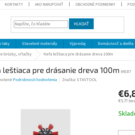
KONTAKTY
AKO NAKUPOVAŤ
OBCHODNÉ PODMIENKY
POD
HĽADAŤ
 laky
Stavebné materiály
Výpredaj
Domácnosť a dielňa
re brúsky, vŕtačky
Kefa leštiaca pre drásanie dreva 100m
 leštiaca pre drásanie dreva 100m
49187
né
notené
Podrobnosti hodnotenia
Značka:
STAVTOOL
nie
€6,
u
€5,71 be
Jednotk
Skla
cena:
iek.