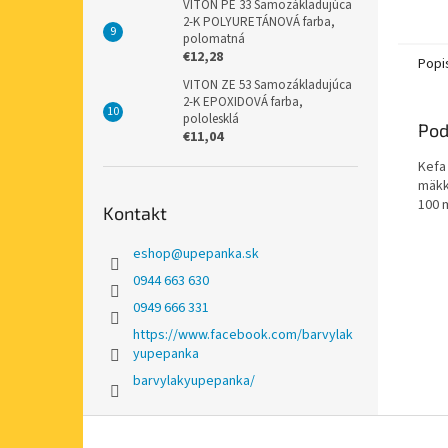
VITON PE 33 Samozákladujúca
2-K POLYURETÁNOVÁ farba,
polomatná
€12,28
Popi
VITON ZE 53 Samozákladujúca
2-K EPOXIDOVÁ farba,
pololesklá
Pod
€11,04
Kefa
mäkk
100 
Kontakt
eshop
@
upepanka.sk
0944 663 630
0949 666 331
https://www.facebook.com/barvylak
yupepanka
barvylakyupepanka/
Z
á