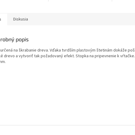
s
Diskusia
robný popis
 určená na škrabanie dreva. Vďaka tvrdším plastovým štetinám dokáže poš
é drevo a vytvoriť tak požadovaný efekt. Stopka na pripevnenie k vŕtačke
mm.