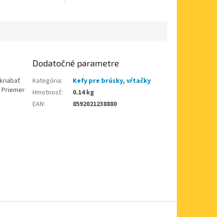
veľkostí priemeru.
Dodatočné parametre
kriabať
Kategória
:
Kefy pre brúsky, vŕtačky
. Priemer
Hmotnosť
:
0.14 kg
EAN
:
8592021238880