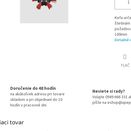
Kefa urč
štetinám
požadovan
100mm
Detailné 
TLAČ
Doručenie do 48 hodín
Neviete si rady?
na akúkoľvek adresu pri tovare
Volajte 0949 666 331 
skladom a pri objednaní do 10
píšte na eshop@upep
hodín v pracovné dni
iaci tovar