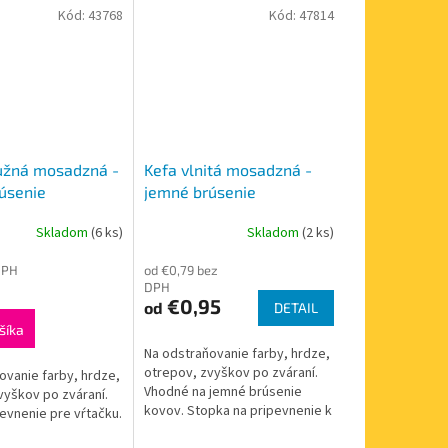
Kód:
43768
Kód:
47814
užná mosadzná -
Kefa vlnitá mosadzná -
úsenie
jemné brúsenie
Skladom
(6 ks)
Skladom
(2 ks)
DPH
od €0,79 bez
DPH
€0,95
od
DETAIL
šíka
Na odstraňovanie farby, hrdze,
otrepov, zvyškov po zváraní.
ovanie farby, hrdze,
Vhodné na jemné brúsenie
vyškov po zváraní.
kovov. Stopka na pripevnenie k
evnenie pre vŕtačku.
vŕtačke. Na výber je niekoľko