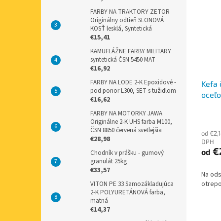
FARBY NA TRAKTORY ZETOR
Originálny odtieň SLONOVÁ
KOSŤ lesklá, Syntetická
€15,41
KAMUFLÁŽNE FARBY MILITARY
syntetická ČSN 5450 MAT
€16,92
FARBY NA LODE 2-K Epoxidové -
Kefa 
pod ponor L300, SET s tužidlom
oceľ
€16,62
FARBY NA MOTORKY JAWA
Originálne 2-K UHS farba M100,
ČSN 8850 červená svetlejšia
od €2,
€28,98
DPH
€
od
Chodník v prášku - gumový
granulát 25kg
€33,57
Na ods
otrepo
VITON PE 33 Samozákladujúca
2-K POLYURETÁNOVÁ farba,
matná
€14,37