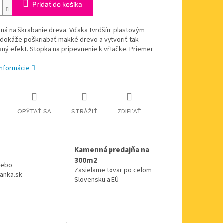
Pridať do košíka
ená na škrabanie dreva. Vďaka tvrdším plastovým
 dokáže poškriabať mäkké drevo a vytvoriť tak
ý efekt. Stopka na pripevnenie k vŕtačke. Priemer
informácie
OPÝTAŤ SA
STRÁŽIŤ
ZDIEĽAŤ
Kamenná predajňa na
300m2
alebo
Zasielame tovar po celom
anka.sk
Slovensku a EÚ