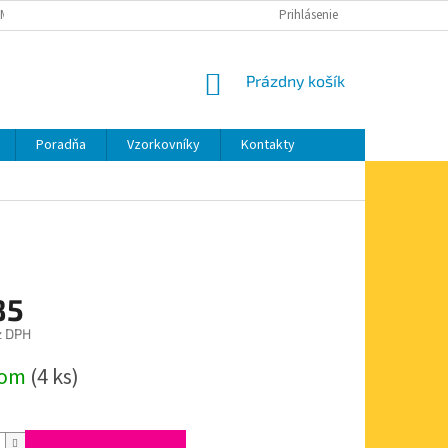
MIENKY OCHRANY OSOBNÝCH ÚDAJOV
MOJA OBJEDNÁVKA
Prihlásenie
NÁKUPNÝ
Prázdny košík
KOŠÍK
Poradňa
Vzorkovníky
Kontakty
85
z DPH
ová
dom
(4 ks)