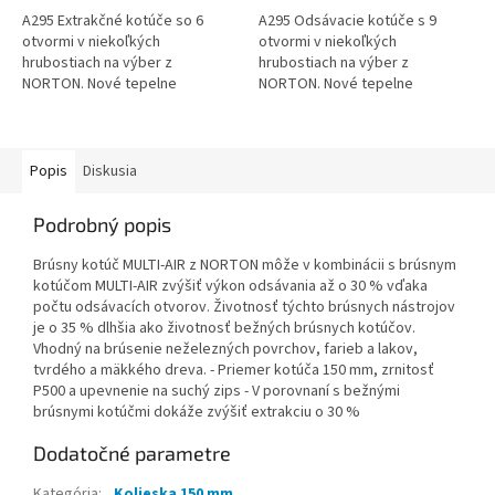
A295 Extrakčné kotúče so 6
A295 Odsávacie kotúče s 9
otvormi v niekoľkých
otvormi v niekoľkých
hrubostiach na výber z
hrubostiach na výber z
NORTON. Nové tepelne
NORTON. Nové tepelne
spracované vysoko výkonné
spracované vysoko výkonné
korundové brúsivo. Rýchlejší
korundové brúsivo. Rýchlejší
brúsny výkon, vyšší výkon a...
brúsny výkon, vyšší výkon a...
Popis
Diskusia
Podrobný popis
Brúsny kotúč MULTI-AIR z NORTON môže v kombinácii s brúsnym
kotúčom MULTI-AIR zvýšiť výkon odsávania až o 30 % vďaka
počtu odsávacích otvorov. Životnosť týchto brúsnych nástrojov
je o 35 % dlhšia ako životnosť bežných brúsnych kotúčov.
Vhodný na brúsenie neželezných povrchov, farieb a lakov,
tvrdého a mäkkého dreva. - Priemer kotúča 150 mm, zrnitosť
P500 a upevnenie na suchý zips - V porovnaní s bežnými
brúsnymi kotúčmi dokáže zvýšiť extrakciu o 30 %
Dodatočné parametre
Kategória
:
Kolieska 150 mm