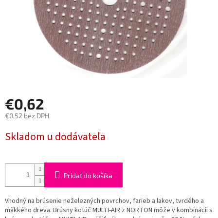
€0,62
€0,52 bez DPH
Jednotková
Skladom u dodávateľa
cena:
Pridať do košíka
Vhodný na brúsenie neželezných povrchov, farieb a lakov, tvrdého a
mäkkého dreva. Brúsny kotúč MULTI-AIR z NORTON môže v kombinácii s