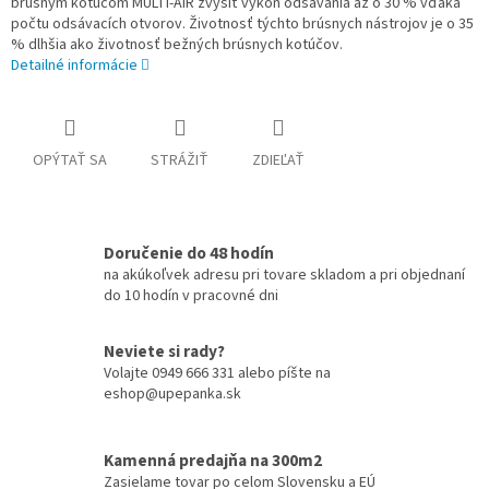
brúsnym kotúčom MULTI-AIR zvýšiť výkon odsávania až o 30 % vďaka
počtu odsávacích otvorov. Životnosť týchto brúsnych nástrojov je o 35
% dlhšia ako životnosť bežných brúsnych kotúčov.
Detailné informácie
OPÝTAŤ SA
STRÁŽIŤ
ZDIEĽAŤ
Doručenie do 48 hodín
na akúkoľvek adresu pri tovare skladom a pri objednaní
do 10 hodín v pracovné dni
Neviete si rady?
Volajte 0949 666 331 alebo píšte na
eshop@upepanka.sk
Kamenná predajňa na 300m2
Zasielame tovar po celom Slovensku a EÚ