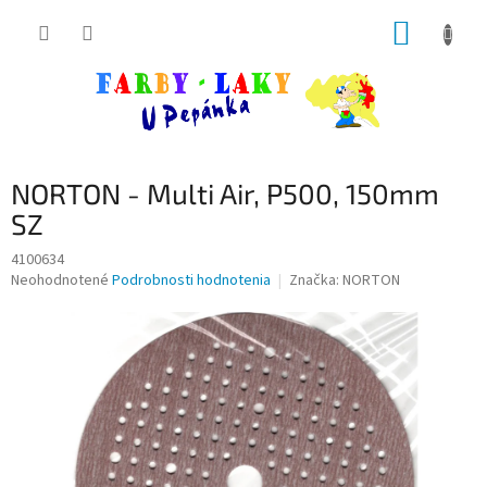
Prejsť
NÁKUP
na
obsah
KOŠÍK
NORTON - Multi Air, P500, 150mm
SZ
4100634
Priemerné
Neohodnotené
Podrobnosti hodnotenia
Značka:
NORTON
hodnotenie
produktu
je
0,0
z
5
hviezdičiek.