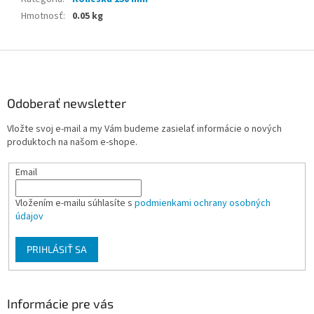
Hmotnosť
:
0.05 kg
Z
á
p
ä
Odoberať newsletter
t
Vložte svoj e-mail a my Vám budeme zasielať informácie o nových
i
produktoch na našom e-shope.
e
Email
Vložením e-mailu súhlasíte s
podmienkami ochrany osobných
údajov
PRIHLÁSIŤ SA
Informácie pre vás