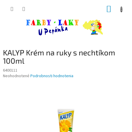
Prejsť
NÁKUP
na
obsah
KOŠÍK
KALYP Krém na ruky s nechtíkom
100ml
6400111
Priemerné
Neohodnotené
Podrobnosti hodnotenia
hodnotenie
produktu
je
0,0
z
5
hviezdičiek.