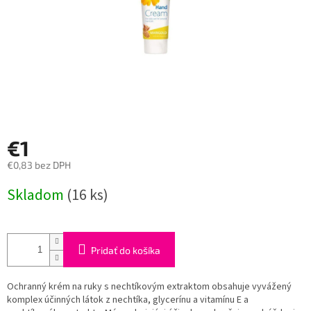
€1
€0,83 bez DPH
Jednotková
Skladom
(16 ks)
cena:
Pridať do košíka
Ochranný krém na ruky s nechtíkovým extraktom obsahuje vyvážený
komplex účinných látok z nechtíka, glycerínu a vitamínu E a