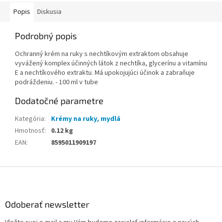
Popis
Diskusia
Podrobný popis
Ochranný krém na ruky s nechtíkovým extraktom obsahuje
vyvážený komplex účinných látok z nechtíka, glycerínu a vitamínu
E a nechtíkového extraktu. Má upokojujúci účinok a zabraňuje
podráždeniu. - 100 ml v tube
Dodatočné parametre
Kategória
:
Krémy na ruky, mydlá
Hmotnosť
:
0.12 kg
EAN
:
8595011909197
Z
á
p
ä
Odoberať newsletter
t