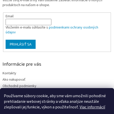
Vložte svoj e-mail a my Vám budeme zasielať informácie o nových
i
produktoch na našom e-shope.
e
Email
Vložením e-mailu súhlasíte s
podmienkami ochrany osobných
údajov
PRIHLÁSIŤ SA
Informácie pre vás
Kontakty
Ako nakupovať
Obchodné podmienky
Podmienky ochrany osobných údajov
Používame súbory cookie, aby sme vám umožnili pohodlné
Moja objednávka
prehliadanie webovej stránky a vďaka analýze neustále
zlepšovali jej funkcie, výkon a použiteľnosť.
Viac informácií