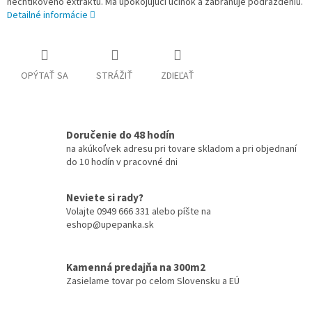
nechtíkového extraktu. Má upokojujúci účinok a zabraňuje podráždeniu.
Detailné informácie
OPÝTAŤ SA
STRÁŽIŤ
ZDIEĽAŤ
Doručenie do 48 hodín
na akúkoľvek adresu pri tovare skladom a pri objednaní
do 10 hodín v pracovné dni
Neviete si rady?
Volajte 0949 666 331 alebo píšte na
eshop@upepanka.sk
Kamenná predajňa na 300m2
Zasielame tovar po celom Slovensku a EÚ