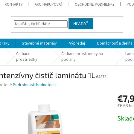
KONTAKTY
AKO NAKUPOVAŤ
OBCHODNÉ PODMIENKY
POD
HĽADAŤ
 laky
Stavebné materiály
Výpredaj
Domácnosť a dielňa
Čistiace
Čistiace prostriedky na
Lami
prostriedky
podlahy
podl
ntenzívny čistič laminátu 1L
64278
né
notené
Podrobnosti hodnotenia
nie
€7,
u
€6,63 be
Jednotk
Skla
cena:
iek.