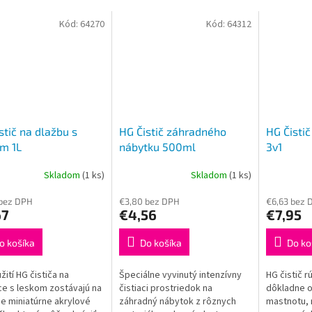
Kód:
64270
Kód:
64312
stič na dlažbu s
HG Čistič záhradného
HG Čistič
m 1L
nábytku 500ml
3v1
Skladom
(1 ks)
Skladom
(1 ks)
 bez DPH
€3,80 bez DPH
€6,63 bez 
67
€4,56
€7,95
o košíka
Do košíka
Do ko
žití HG čističa na
Špeciálne vyvinutý intenzívny
HG čistič rú
ce s leskom zostávajú na
čistiaci prostriedok na
dôkladne o
e miniatúrne akrylové
záhradný nábytok z rôznych
mastnotu, n