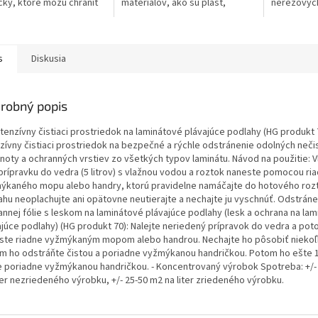
čky, ktoré môžu chrániť
materiálov, ako sú plast,
nerezovýc
u dlaždíc alebo povrch
preglejka, hliník, umelý ratan,
vonkajších
nej HG ochrannej fólie
matný nábytok ošetrený
prípravku b
epoxidom alebo...
ak...
s
Diskusia
robný popis
tenzívny čistiaci prostriedok na laminátové plávajúce podlahy (HG produkt 
nzívny čistiaci prostriedok na bezpečné a rýchle odstránenie odolných neči
noty a ochranných vrstiev zo všetkých typov laminátu. Návod na použitie: V
r prípravku do vedra (5 litrov) s vlažnou vodou a roztok naneste pomocou ri
ýkaného mopu alebo handry, ktorú pravidelne namáčajte do hotového roz
ahu neoplachujte ani opätovne neutierajte a nechajte ju vyschnúť. Odstrán
annej fólie s leskom na laminátové plávajúce podlahy (lesk a ochrana na la
ajúce podlahy) (HG produkt 70): Nalejte neriedený prípravok do vedra a po
ste riadne vyžmýkaným mopom alebo handrou. Nechajte ho pôsobiť niekoľ
m ho odstráňte čistou a poriadne vyžmýkanou handričkou. Potom ho ešte 1
te poriadne vyžmýkanou handričkou. - Koncentrovaný výrobok Spotreba: +/-
ter nezriedeného výrobku, +/- 25-50 m2 na liter zriedeného výrobku.