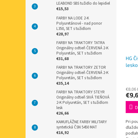
LEABOND SBS tužidlo do lepidiel
€15,53
FARBY NA LODE 2-K
Polyuretánové - nad ponor
L350, SET s tužidlom
€28,97
FARBY NA TRAKTORY TATRA
Originálny odtieň ČERVENÁ 2-K
Polyuretán, SET s tužidlom
HG Či
€31,68
lesko
FARBY NA TRAKTORY ZETOR
Originálny odtieň ČERVENÁ 2-K
Polyuretán, SET s tužidlom
€35,14
€8,06
FARBY NA TRAKTORY STEYR
€9,
Originálny odtieň SIVÁ TIEŇOVÁ
2-K Polyuretán, SET s tužidlom
D
lesk
€26,66
Pri pou
KAMUFLÁŽNE FARBY MILITARY
syntetická ČSN 5450 MAT
dlaždi
€16,92
podlah