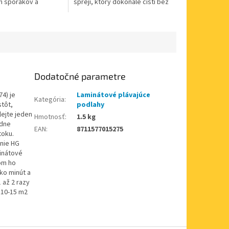
h sporákov a
spreji, ktorý dokonale čistí bez
 grilov. Pôsobenie
toho, aby ste museli luster
ude intenzívnejšie,
pracne utierať ručne. Čistiaci...
Dodatočné parametre
74) je
Laminátové plávajúce
Kategória
:
stôt,
podlahy
lejte jeden
Hmotnosť
:
1.5 kg
adne
EAN
:
8711577015275
toku.
enie HG
minátové
tom ho
ko minút a
 až 2 razy
 10-15 m2