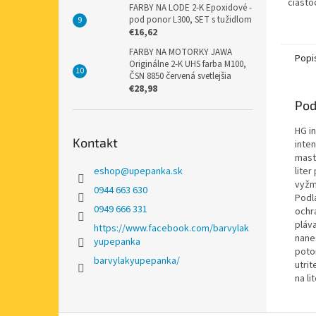
čiasto
FARBY NA LODE 2-K Epoxidové -
glazúr
pod ponor L300, SET s tužidlom
ochran
€16,62
s...
FARBY NA MOTORKY JAWA
Popi
Originálne 2-K UHS farba M100,
ČSN 8850 červená svetlejšia
€28,98
Pod
HG in
Kontakt
inte
mast
eshop
@
upepanka.sk
lite
vyžm
0944 663 630
Podl
0949 666 331
ochr
pláv
https://www.facebook.com/barvylak
nane
yupepanka
poto
barvylakyupepanka/
utri
na li