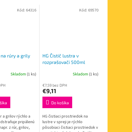
Kód:
64316
Kód:
69570
 na rúry a grily
HG Čistič lustra v
rozprašovači 500ml
Skladom
(1 ks)
Skladom
(1 ks)
DPH
€7,59 bez DPH
€9,11
šíka
Do košíka
r a grilov rýchlo a
HG čistiaci prostriedok na
dstraňuje pripálenú
lustre v spreji je rýchlo
apr. z rúr, grilov,
pôsobiaci čistiaci prostriedok v