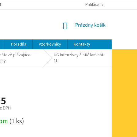
MIENKY OCHRANY OSOBNÝCH ÚDAJOV
MOJA OBJEDNÁVKA
Prihlásenie
NÁKUPNÝ
Prázdny košík
KOŠÍK
Poradňa
Vzorkovníky
Kontakty
nátové plávajúce
HG Intenzívny čistič laminátu
ahy
1L
95
z DPH
ová
dom
(1 ks)