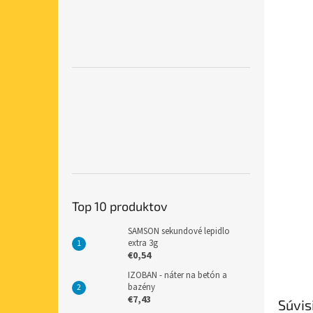
Top 10 produktov
SAMSON sekundové lepidlo
extra 3g
€0,54
IZOBAN - náter na betón a
bazény
€7,43
Súvis