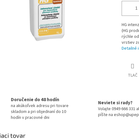
HG intenz
(HG produ
rýchle od
vrstiev z
Detailné 
TLAČ
Doručenie do 48 hodín
Neviete si rady?
na akúkoľvek adresu pri tovare
Volajte 0949 666 331 
skladom a pri objednaní do 10
píšte na eshop@upep
hodín v pracovné dni
iaci tovar