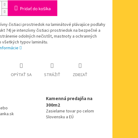
Pridať do košíka
ívny čistiaci prostriedok na laminátové plávajúce podlahy
kt 74) je intenzívny čistiaci prostriedok na bezpečné a
stránenie odolných nečistôt, mastnoty a ochranných
o všetkých typov laminátu.
informácie
OPÝTAŤ SA
STRÁŽIŤ
ZDIEĽAŤ
Kamenná predajňa na
300m2
alebo
Zasielame tovar po celom
anka.sk
Slovensku a EÚ