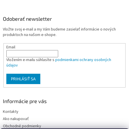
á
p
ä
Odoberať newsletter
t
Vložte svoj e-mail a my Vám budeme zasielať informácie o nových
i
produktoch na našom e-shope.
e
Email
Vložením e-mailu súhlasíte s
podmienkami ochrany osobných
údajov
PRIHLÁSIŤ SA
Informácie pre vás
Kontakty
Ako nakupovať
Obchodné podmienky