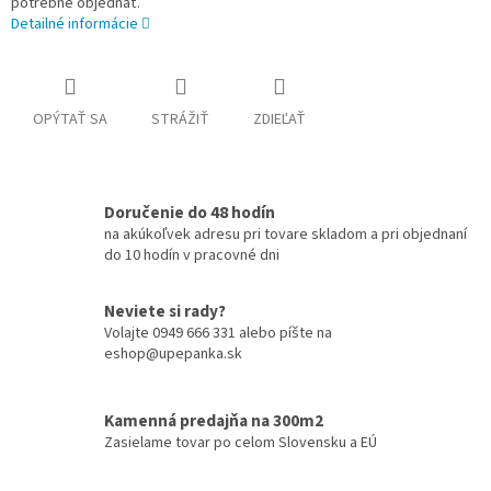
potrebné objednať.
Detailné informácie
OPÝTAŤ SA
STRÁŽIŤ
ZDIEĽAŤ
Doručenie do 48 hodín
na akúkoľvek adresu pri tovare skladom a pri objednaní
do 10 hodín v pracovné dni
Neviete si rady?
Volajte 0949 666 331 alebo píšte na
eshop@upepanka.sk
Kamenná predajňa na 300m2
Zasielame tovar po celom Slovensku a EÚ