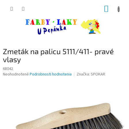
Prejsť
NÁKUP
na
obsah
KOŠÍK
Zmeták na palicu 5111/411- pravé
vlasy
68042
Priemerné
Neohodnotené
Podrobnosti hodnotenia
Značka:
SPOKAR
hodnotenie
produktu
je
0,0
z
5
hviezdičiek.