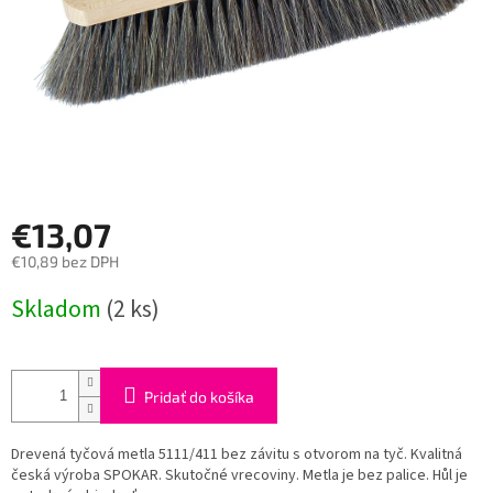
€13,07
€10,89 bez DPH
Jednotková
Skladom
(2 ks)
cena:
Pridať do košíka
Drevená tyčová metla 5111/411 bez závitu s otvorom na tyč. Kvalitná
česká výroba SPOKAR. Skutočné vrecoviny. Metla je bez palice. Hůl je