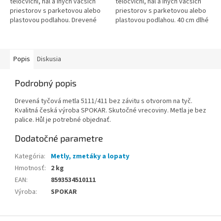
telocviční, hál a iných väčších
telocviční, hál a iných väčších
priestorov s parketovou alebo
priestorov s parketovou alebo
plastovou podlahou. Drevené
plastovou podlahou. 40 cm dlhé
telo dlhé 60 cm so zmesou
drevené telo s neštiepenou
neštiepených syntetických
zmesou syntetických vlákien a...
vlákien a...
Popis
Diskusia
Podrobný popis
Drevená tyčová metla 5111/411 bez závitu s otvorom na tyč.
Kvalitná česká výroba SPOKAR. Skutočné vrecoviny. Metla je bez
palice. Hůl je potrebné objednať.
Dodatočné parametre
Kategória
:
Metly, zmetáky a lopaty
Hmotnosť
:
2 kg
EAN
:
8593534510111
Výroba
:
SPOKAR
Z