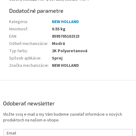
Dodatočné parametre
Kategória
:
NEW HOLLAND
Hmotnosť
:
0.55 kg
EAN
:
8595705102323
Odtieň mechanizácie
:
Modrá
Typ farby
:
2K Polyuretanová
Spôsob aplikácie
:
Sprej
Značka mechanizácie
:
NEW HOLLAND
Z
á
p
ä
Odoberať newsletter
t
Vložte svoj e-mail a my Vám budeme zasielať informácie o nových
i
produktoch na našom e-shope.
e
Email