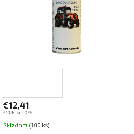
€12,41
€10,34 bez DPH
Jednotková
Skladom
(100 ks)
cena: