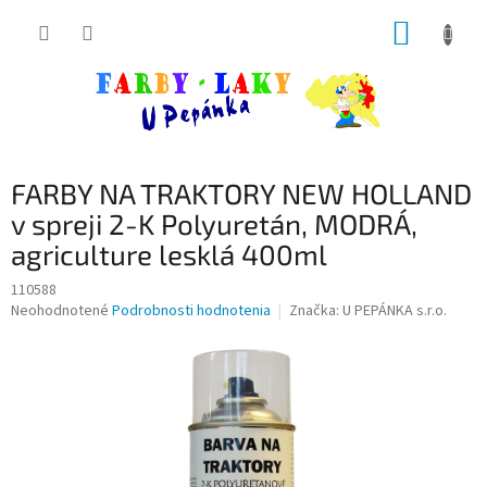
Prejsť
NÁKUP
na
obsah
KOŠÍK
FARBY NA TRAKTORY NEW HOLLAND
v spreji 2-K Polyuretán, MODRÁ,
agriculture lesklá 400ml
110588
Priemerné
Neohodnotené
Podrobnosti hodnotenia
Značka:
U PEPÁNKA s.r.o.
hodnotenie
produktu
je
0,0
z
5
hviezdičiek.