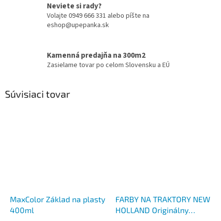
Neviete si rady?
Volajte 0949 666 331 alebo píšte na
eshop@upepanka.sk
Kamenná predajňa na 300m2
Zasielame tovar po celom Slovensku a EÚ
Súvisiaci tovar
MaxColor Základ na plasty
FARBY NA TRAKTORY NEW
400ml
HOLLAND Originálny
odtieň MODRÁ agriculture