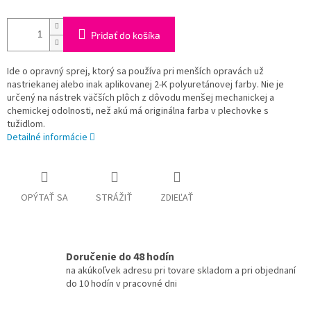
Pridať do košíka
Ide o opravný sprej, ktorý sa používa pri menších opravách už
nastriekanej alebo inak aplikovanej 2-K polyuretánovej farby. Nie je
určený na nástrek väčších plôch z dôvodu menšej mechanickej a
chemickej odolnosti, než akú má originálna farba v plechovke s
tužidlom.
Detailné informácie
OPÝTAŤ SA
STRÁŽIŤ
ZDIEĽAŤ
Doručenie do 48 hodín
na akúkoľvek adresu pri tovare skladom a pri objednaní
do 10 hodín v pracovné dni