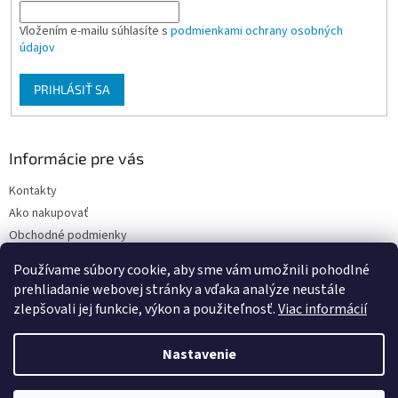
Vložením e-mailu súhlasíte s
podmienkami ochrany osobných
údajov
PRIHLÁSIŤ SA
Informácie pre vás
Kontakty
Ako nakupovať
Obchodné podmienky
Podmienky ochrany osobných údajov
Používame súbory cookie, aby sme vám umožnili pohodlné
Moja objednávka
prehliadanie webovej stránky a vďaka analýze neustále
zlepšovali jej funkcie, výkon a použiteľnosť.
Viac informácií
Nastavenie
Vytvoril Shoptet