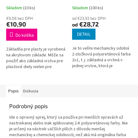
2-K Polyuretán, SET s
Skladom
(10 ks)
Skladom
(100 ks)
tužidlom
€9,08 bez DPH
od €23,93 bez DPH
€10,90
€28,72
od
DETAIL
Do košíka
Je to veľmi mechanicky odolná
Základňa pre plasty je vyrobená
2-zložková polyuretánová farba
na akrylovom základe. Môže sa
2v1, t. j. základná a vrchná v
použiť ako základná vrstva pre
jednej vrstve, ktorá je
plastové diely nielen pre
vytvrdená a používa sa na
automobily. Mierne strieborný
mimoriadne odolné nátery -
odtieň umožňuje kontrolu...
nástreky...
Popis
Diskusia
Podrobný popis
Ide o opravný sprej, ktorý sa používa pri menších opravách už
nastriekanej alebo inak aplikovanej 2-K polyuretánovej farby. Nie
je určený na nástrek väčších plôch z dôvodu menšej
mechanickej a chemickej odolnosti, než akú má originálna farba