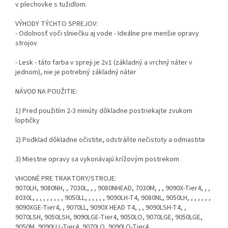
v plechovke s tužidlom.
VÝHODY TÝCHTO SPREJOV:
- Odolnosť voči slniečku aj vode - Ideálne pre menšie opravy
strojov
- Lesk - táto farba v spreji je 2v1 (základný a vrchný náter v
jednom), nie je potrebný základný náter
NÁVOD NA POUŽITIE:
1) Pred použitím 2-3 minúty dôkladne postriekajte zvukom
loptičky
2) Podklad dôkladne očistite, odstráňte nečistoty a odmastite
3) Miestne opravy sa vykonávajú krížovým postrekom
VHODNÉ PRE TRAKTORY/STROJE:
9070LH, 9080NH, , 7030L, , , 9080NHEAD, 7030M, , , 9090X-Tier4, , ,
8030L, , , , , , , , , 9050LL, , , , , , 9090LH-T4, 9080NL, 9050LH, , , , , , ,
9090XGE-Tier4, , 9070LL, 9090X HEAD T4, , , 9090LSH-T4, ,
9070LSH, 9050LSH, 9090LGE-Tier4, 9050LO, 9070LGE, 9050LGE,
9050M, 9090LLL-Tier4, 9070LO, 9090LO-Tier4