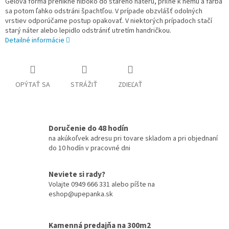
Gélová forma prenikne hlboko do starého náteru, priľne k nemu a farba
sa potom ľahko odstráni špachtľou. V prípade obzvlášť odolných
vrstiev odporúčame postup opakovať. V niektorých prípadoch stačí
starý náter alebo lepidlo odstrániť utretím handričkou.
Detailné informácie
OPÝTAŤ SA
STRÁŽIŤ
ZDIEĽAŤ
Doručenie do 48 hodín
na akúkoľvek adresu pri tovare skladom a pri objednaní
do 10 hodín v pracovné dni
Neviete si rady?
Volajte 0949 666 331 alebo píšte na
eshop@upepanka.sk
Kamenná predajňa na 300m2