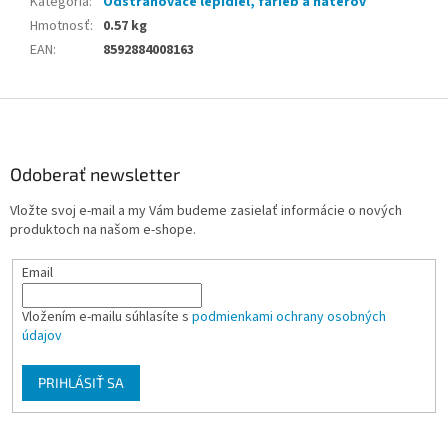
Kategória
:
Odstraňovače lepidiel, farieb a náterov
Hmotnosť
:
0.57 kg
EAN
:
8592884008163
Z
á
p
ä
Odoberať newsletter
t
Vložte svoj e-mail a my Vám budeme zasielať informácie o nových
i
produktoch na našom e-shope.
e
Email
Vložením e-mailu súhlasíte s
podmienkami ochrany osobných
údajov
PRIHLÁSIŤ SA