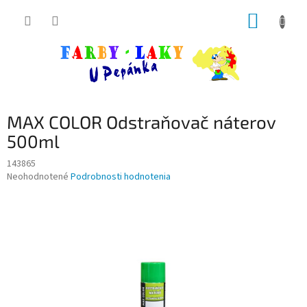
Prejsť
NÁKUP
na
obsah
KOŠÍK
MAX COLOR Odstraňovač náterov
500ml
143865
Priemerné
Neohodnotené
Podrobnosti hodnotenia
hodnotenie
produktu
je
0,0
z
5
hviezdičiek.