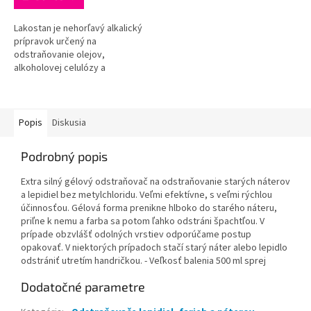
Lakostan je nehorľavý alkalický
prípravok určený na
odstraňovanie olejov,
alkoholovej celulózy a
niektorých druhov syntetických
náterov najmä z dreva (nábytok,
dvere, ploty,...
Popis
Diskusia
Podrobný popis
Extra silný gélový odstraňovač na odstraňovanie starých náterov
a lepidiel bez metylchloridu. Veľmi efektívne, s veľmi rýchlou
účinnosťou. Gélová forma prenikne hlboko do starého náteru,
priľne k nemu a farba sa potom ľahko odstráni špachtľou. V
prípade obzvlášť odolných vrstiev odporúčame postup
opakovať. V niektorých prípadoch stačí starý náter alebo lepidlo
odstrániť utretím handričkou. - Veľkosť balenia 500 ml sprej
Dodatočné parametre