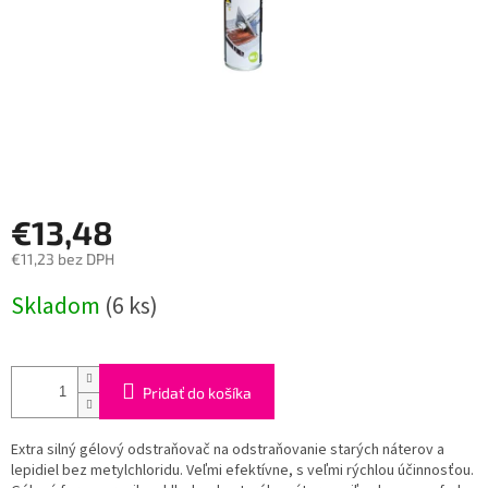
€13,48
€11,23 bez DPH
Jednotková
Skladom
(6 ks)
cena:
Pridať do košíka
Extra silný gélový odstraňovač na odstraňovanie starých náterov a
lepidiel bez metylchloridu. Veľmi efektívne, s veľmi rýchlou účinnosťou.