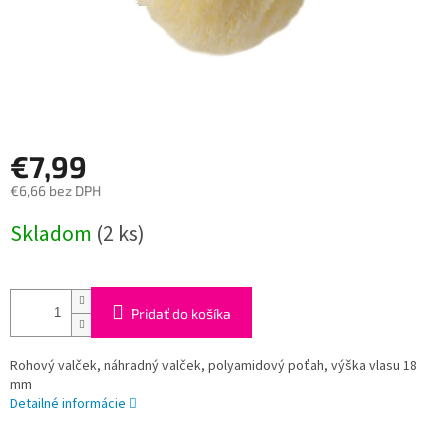
€7,99
€6,66 bez DPH
Jednotková
Skladom
(2 ks)
cena:
Pridať do košíka
Rohový valček, náhradný valček, polyamidový poťah, výška vlasu 18
mm
Detailné informácie