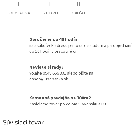
OPÝTAŤ SA
STRÁŽIŤ
ZDIEĽAŤ
Doručenie do 48 hodín
na akúkoľvek adresu pri tovare skladom a pri objednaní
do 10 hodín v pracovné dni
Neviete si rady?
Volajte 0949 666 331 alebo píšte na
eshop@upepanka.sk
Kamenná predajňa na 300m2
Zasielame tovar po celom Slovensku a EÚ
Súvisiaci tovar