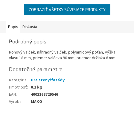
ZOBRAZIŤ VŠETKY SÚVISIACE PRODUKTY
Popis
Diskusia
Podrobný popis
Rohový valček, náhradný valček, polyamidový poťah, výška
vlasu 18 mm, priemer valčeka 90 mm, priemer držiaka 6 mm
Dodatočné parametre
Kategória
:
Pre steny/fasády
Hmotnosť
:
0.1 kg
EAN
:
4002168729546
Výroba
:
MAKO
Z
á
p