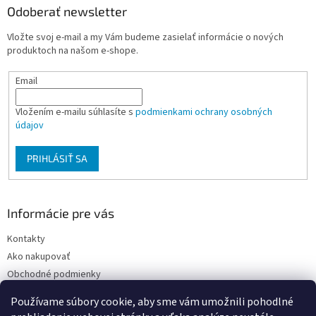
ä
Odoberať newsletter
t
Vložte svoj e-mail a my Vám budeme zasielať informácie o nových
i
produktoch na našom e-shope.
e
Email
Vložením e-mailu súhlasíte s
podmienkami ochrany osobných
údajov
PRIHLÁSIŤ SA
Informácie pre vás
Kontakty
Ako nakupovať
Obchodné podmienky
Podmienky ochrany osobných údajov
Používame súbory cookie, aby sme vám umožnili pohodlné
Moja objednávka