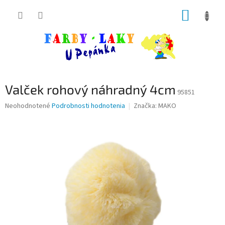
Prejsť
NÁKUP
na
obsah
KOŠÍK
Valček rohový náhradný 4cm
95851
Priemerné
Neohodnotené
Podrobnosti hodnotenia
Značka:
MAKO
hodnotenie
produktu
je
0,0
z
5
hviezdičiek.