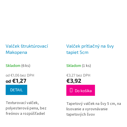
Valček štruktúrovací
Valček prítlačný na švy
Makopena
tapiet 5cm
Skladom
(6 ks)
Skladom
(1 ks)
od €1,06 bez DPH
€3,27 bez DPH
€1,27
€3,92
od
DETAIL
Do košíka
Texturovací valček,
Tapetový valček na švy 5 cm, na
polyesterová pena, bez
lisovanie a vyrovnávanie
freónov a rozpúšťadiel
tapetových švov