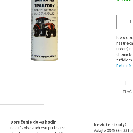
iek.
Ide o opr
nastrieka
určený n
chemickej
tužidlom.
Detailné 
TLAČ
Doručenie do 48 hodín
Neviete si rady?
na akúkoľvek adresu pri tovare
Volajte 0949 666 331 