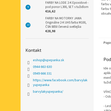
FARBY NA LODE 2-K Epoxidové -
farbu 
pod ponor L300, SET s tužidlom
farbu 
€16,62
obsahu
pevnýc
FARBY NA MOTORKY JAWA
Originálne 2-K UHS farba M100,
vysokú
ČSN 8850 červená svetlejšia
Nie je..
€28,98
Popi
Kontakt
Pod
eshop
@
upepanka.sk
0944 663 630
Ide 
apli
0949 666 331
menš
https://www.facebook.com/barvylak
tuži
yupepanka
barvylakyupepanka/
VÝHO
- Odo
- Les
zákl