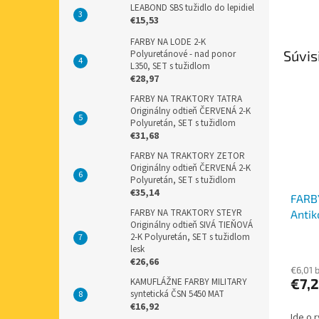
LEABOND SBS tužidlo do lepidiel
€15,53
FARBY NA LODE 2-K
Súvis
Polyuretánové - nad ponor
L350, SET s tužidlom
€28,97
FARBY NA TRAKTORY TATRA
Originálny odtieň ČERVENÁ 2-K
Polyuretán, SET s tužidlom
€31,68
FARBY NA TRAKTORY ZETOR
Originálny odtieň ČERVENÁ 2-K
Polyuretán, SET s tužidlom
€35,14
FARB
FARBY NA TRAKTORY STEYR
Antik
Originálny odtieň SIVÁ TIEŇOVÁ
PUR f
2-K Polyuretán, SET s tužidlom
400m
lesk
€26,66
€6,01 
€7,2
KAMUFLÁŽNE FARBY MILITARY
syntetická ČSN 5450 MAT
€16,92
Ide o 