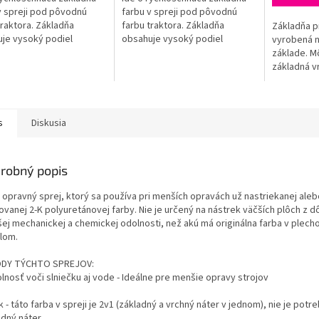
v spreji pod pôvodnú
farbu v spreji pod pôvodnú
traktora. Základňa
farbu traktora. Základňa
Základňa pr
je vysoký podiel
obsahuje vysoký podiel
vyrobená 
h častíc, a tým zaručuje
pevných častíc, a tým zaručuje
základe. M
 odolnosť proti korózii.
vysokú odolnosť proti korózii.
základná v
.
Nie je...
diely niele
Mierne str
umožňuje ko
s
Diskusia
robný popis
o opravný sprej, ktorý sa používa pri menších opravách už nastriekanej aleb
kovanej 2-K polyuretánovej farby. Nie je určený na nástrek väčších plôch z 
ej mechanickej a chemickej odolnosti, než akú má originálna farba v plech
dlom.
DY TÝCHTO SPREJOV:
lnosť voči slniečku aj vode - Ideálne pre menšie opravy strojov
k - táto farba v spreji je 2v1 (základný a vrchný náter v jednom), nie je potr
adný náter