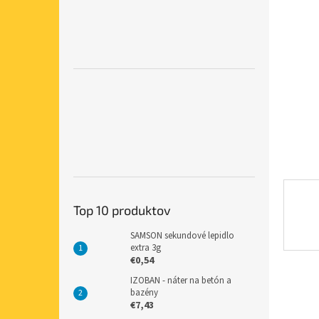
hviezdič
Top 10 produktov
SAMSON sekundové lepidlo
extra 3g
€0,54
IZOBAN - náter na betón a
bazény
€7,43