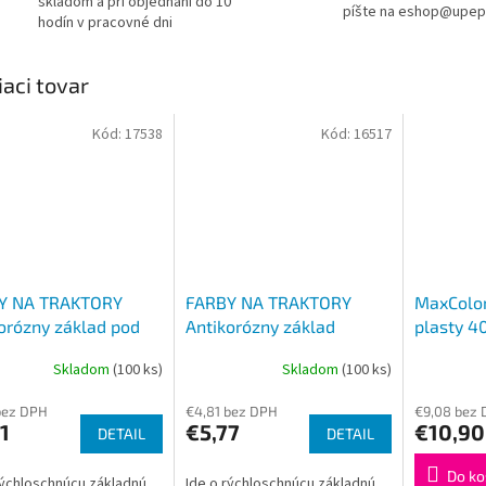
skladom a pri objednaní do 10
píšte na eshop@upep
hodín v pracovné dni
iaci tovar
Kód:
17538
Kód:
16517
Y NA TRAKTORY
FARBY NA TRAKTORY
MaxColor
orózny základ pod
Antikorózny základ
plasty 4
arby v spreji Z350,
syntetický v spreji Z300,
Skladom
(100 ks)
Skladom
(100 ks)
l
400ml
bez DPH
€4,81 bez DPH
€9,08 bez
1
€5,77
€10,90
DETAIL
DETAIL
Do ko
rýchloschnúcu základnú
Ide o rýchloschnúcu základnú