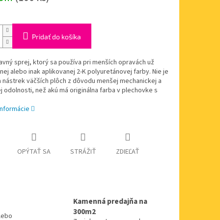
Pridať do košíka
avný sprej, ktorý sa používa pri menších opravách už
nej alebo inak aplikovanej 2-K polyuretánovej farby. Nie je
a nástrek väčších plôch z dôvodu menšej mechanickej a
 odolnosti, než akú má originálna farba v plechovke s
informácie
OPÝTAŤ SA
STRÁŽIŤ
ZDIEĽAŤ
Kamenná predajňa na
300m2
alebo