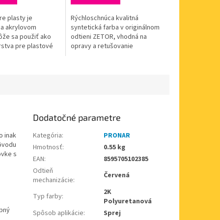
e plasty je
Rýchloschnúca kvalitná
na akrylovom
syntetická farba v originálnom
ôže sa použiť ako
odtieni ZETOR, vhodná na
rstva pre plastové
opravy a retušovanie
n pre automobily.
poľnohospodárskych strojov.
ieborný odtieň
Lesklý povlak, ktorý odoláva
ntrolu...
slnku aj dažďu....
Dodatočné parametre
o inak
Kategória
:
PRONAR
dôvodu
Hmotnosť
:
0.55 kg
ovke s
EAN
:
8595705102385
Odtieň
Červená
mechanizácie
:
2K
Typ farby
:
Polyuretanová
ebný
Spôsob aplikácie
:
Sprej