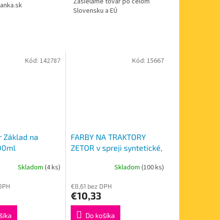
Zasielame tovar po celom
anka.sk
Slovensku a EÚ
Kód:
142787
Kód:
15667
 Základ na
FARBY NA TRAKTORY
00ml
ZETOR v spreji syntetické,
SLONOVÁ KOSŤ lesklá
Skladom
(4 ks)
Skladom
(100 ks)
400ml
 DPH
€8,61 bez DPH
€10,33
šíka
Do košíka