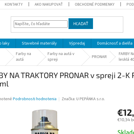
KONTAKTY
AKO NAKUPOVAŤ
OBCHODNÉ PODMIENKY
POD
HĽADAŤ
 laky
Stavebné materiály
Výpredaj
Domácnosť a dielňa
Farby na
Farby na autá v
FARBY N
PRONAR
autá
spreji
lesklá 4
BY NA TRAKTORY PRONAR v spreji 2-K P
ml
né
notené
Podrobnosti hodnotenia
Značka:
U PEPÁNKA s.r.o.
nie
€12
u
€10,34 b
Jednotk
Skla
cena: