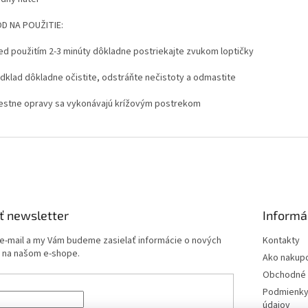
D NA POUŽITIE:
red použitím 2-3 minúty dôkladne postriekajte zvukom loptičky
odklad dôkladne očistite, odstráňte nečistoty a odmastite
iestne opravy sa vykonávajú krížovým postrekom
ť newsletter
Informá
 e-mail a my Vám budeme zasielať informácie o nových
Kontakty
 na našom e-shope.
Ako nakup
Obchodné 
Podmienky
údajov