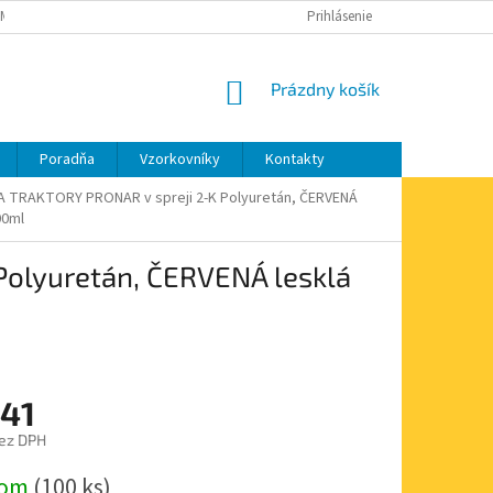
MIENKY OCHRANY OSOBNÝCH ÚDAJOV
MOJA OBJEDNÁVKA
Prihlásenie
NÁKUPNÝ
Prázdny košík
KOŠÍK
Poradňa
Vzorkovníky
Kontakty
A TRAKTORY PRONAR v spreji 2-K Polyuretán, ČERVENÁ
00ml
olyuretán, ČERVENÁ lesklá
,41
ez DPH
ová
dom
(100 ks)