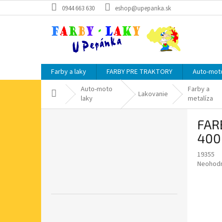
Prejsť
0944 663 630
eshop@upepanka.sk
na
obsah
Farby a laky
FARBY PRE TRAKTORY
Auto-moto
Auto-moto
Farby a
Domov
Lakovanie
laky
metalíza
B
FAR
o
č
400
n
19355
ý
Priemer
Neohod
p
hodnote
a
produkt
n
je
e
0,0
z
l
5