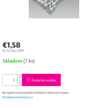
€1,58
€1,32 bez DPH
Jednotková
Skladom
(7 ks)
cena:
Pridať do košíka
Na opätovné použitie bežných rúrkových pien.
Detailné informácie