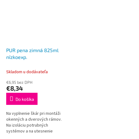
PUR pena zimná 825ml
nízkoexp.
Skladom u dodávateľa
€6,95 bez DPH
€8,34
Do košíka
Na vyplnenie škár pri montáži
okenných a dverových rámov.
Na izoláciu potrubných
systémov a na utesnenie
priestupov v stenách. Výplň