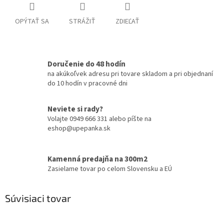
OPÝTAŤ SA
STRÁŽIŤ
ZDIEĽAŤ
Doručenie do 48 hodín
na akúkoľvek adresu pri tovare skladom a pri objednaní
do 10 hodín v pracovné dni
Neviete si rady?
Volajte 0949 666 331 alebo píšte na
eshop@upepanka.sk
Kamenná predajňa na 300m2
Zasielame tovar po celom Slovensku a EÚ
Súvisiaci tovar