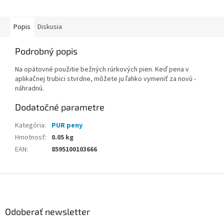
drevených obkladov stien,
izolácia a...
Popis
Diskusia
Podrobný popis
Na opätovné použitie bežných rúrkových pien. Keď pena v
aplikačnej trubici stvrdne, môžete ju ľahko vymeniť za novú -
náhradnú.
Dodatočné parametre
Kategória
:
PUR peny
Hmotnosť
:
0.05 kg
EAN
:
8595100103666
Z
á
p
ä
Odoberať newsletter
t