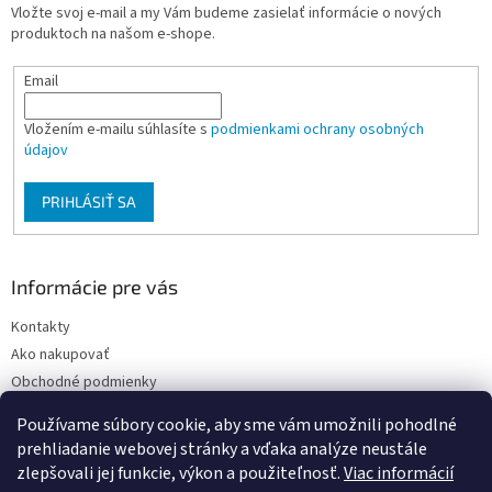
Vložte svoj e-mail a my Vám budeme zasielať informácie o nových
i
produktoch na našom e-shope.
e
Email
Vložením e-mailu súhlasíte s
podmienkami ochrany osobných
údajov
PRIHLÁSIŤ SA
Informácie pre vás
Kontakty
Ako nakupovať
Obchodné podmienky
Podmienky ochrany osobných údajov
Používame súbory cookie, aby sme vám umožnili pohodlné
Moja objednávka
prehliadanie webovej stránky a vďaka analýze neustále
zlepšovali jej funkcie, výkon a použiteľnosť.
Viac informácií