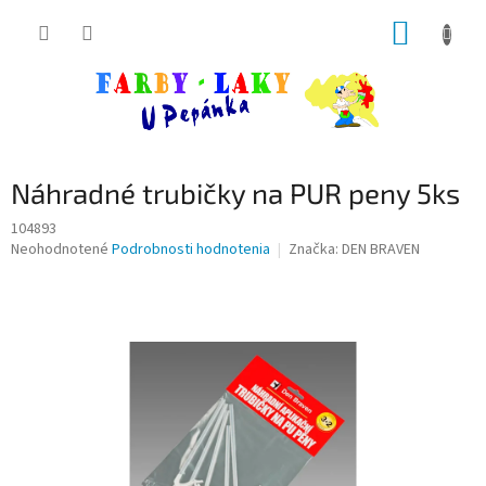
Prejsť
NÁKUP
na
obsah
KOŠÍK
Náhradné trubičky na PUR peny 5ks
104893
Priemerné
Neohodnotené
Podrobnosti hodnotenia
Značka:
DEN BRAVEN
hodnotenie
produktu
je
0,0
z
5
hviezdičiek.