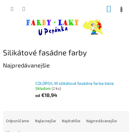
Prejsť
NÁKUP
na
obsah
KOŠÍK
Silikátové fasádne farby
Najpredávanejšie
COLORSIL M silikátová fasádna farba biela
Skladom
(2 ks)
€18,94
od
R
a
Odporúčame
Najlacnejšie
Najdrahšie
Najpredávanejšie
d