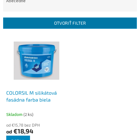
e
Abecedne
n
i
e
OTVORIŤ FILTER
p
r
V
o
ý
d
p
u
i
k
s
t
p
o
r
v
o
d
COLORSIL M silikátová
u
fasádna farba biela
k
t
Skladom
(2 ks)
o
od €15,78 bez DPH
v
€18,94
od