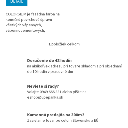
DETAIL
COLORSIL M je fasádna farba na
konečnú povrchovú úpravu
všetkých vápenných,
vápennocementových,
cementových a sanačných
omietok a štukov. Vďaka dlhej
1
položiek celkom
O
životnosti, prirodzenému...
v
l
Doručenie do 48 hodín
á
na akúkoľvek adresu pri tovare skladom a pri objednaní
d
do 10 hodín v pracovné dni
a
c
i
Neviete si rady?
e
Volajte 0949 666 331 alebo píšte na
p
eshop@upepanka.sk
r
v
k
Kamenná predajňa na 300m2
y
Zasielame tovar po celom Slovensku a EÚ
v