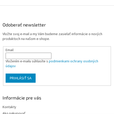
ý
p
Z
i
á
s
p
u
ä
Odoberať newsletter
t
Vložte svoj e-mail a my Vám budeme zasielať informácie o nových
i
produktoch na našom e-shope.
e
Email
Vložením e-mailu súhlasíte s
podmienkami ochrany osobných
údajov
PRIHLÁSIŤ SA
Informácie pre vás
Kontakty
Ako nakupovať