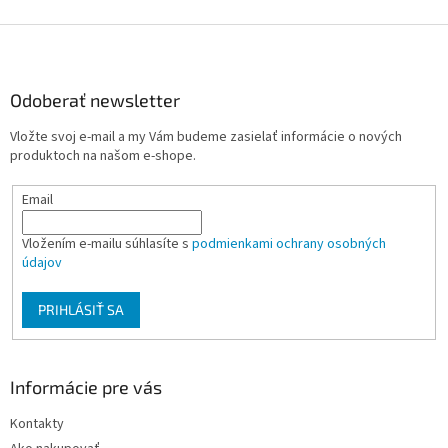
ý
p
Z
i
á
s
p
u
ä
Odoberať newsletter
t
Vložte svoj e-mail a my Vám budeme zasielať informácie o nových
i
produktoch na našom e-shope.
e
Email
Vložením e-mailu súhlasíte s
podmienkami ochrany osobných
údajov
PRIHLÁSIŤ SA
Informácie pre vás
Kontakty