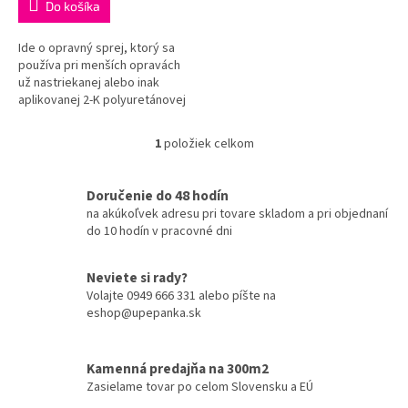
Do košíka
Ide o opravný sprej, ktorý sa
používa pri menších opravách
už nastriekanej alebo inak
aplikovanej 2-K polyuretánovej
farby. Nie je určený na nástrek
väčších plôch z dôvodu...
1
položiek celkom
O
v
l
Doručenie do 48 hodín
á
na akúkoľvek adresu pri tovare skladom a pri objednaní
d
do 10 hodín v pracovné dni
a
c
i
Neviete si rady?
e
Volajte 0949 666 331 alebo píšte na
p
eshop@upepanka.sk
r
v
k
Kamenná predajňa na 300m2
y
Zasielame tovar po celom Slovensku a EÚ
v