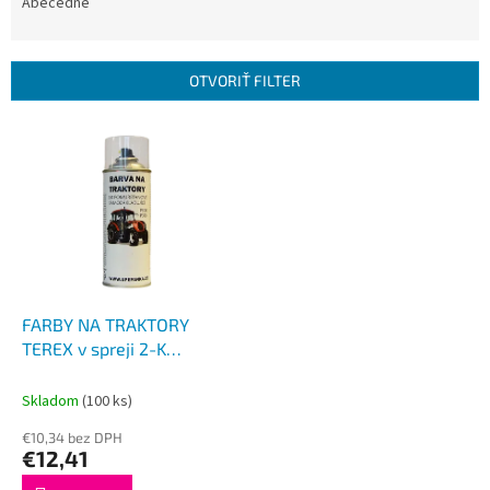
e
Abecedne
n
i
e
OTVORIŤ FILTER
p
r
V
o
ý
d
p
u
i
k
s
t
p
o
r
v
o
d
FARBY NA TRAKTORY
u
TEREX v spreji 2-K
k
Polyuretán, BIELA lesklá
t
400ml
Skladom
(100 ks)
o
€10,34 bez DPH
v
€12,41