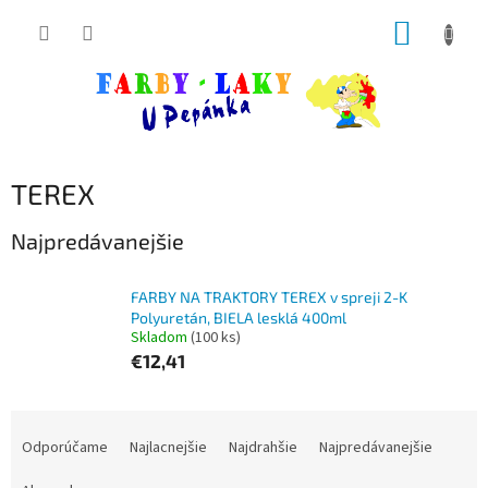
Prejsť
NÁKUP
na
obsah
KOŠÍK
TEREX
Najpredávanejšie
FARBY NA TRAKTORY TEREX v spreji 2-K
Polyuretán, BIELA lesklá 400ml
Skladom
(100 ks)
€12,41
R
a
Odporúčame
Najlacnejšie
Najdrahšie
Najpredávanejšie
d