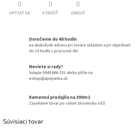
OPÝTAŤ SA
STRÁŽIŤ
ZDIEĽAŤ
Doručenie do 48 hodín
na akúkoľvek adresu pri tovare skladom a pri objednaní
do 10 hodín v pracovné dni
Neviete si rady?
Volajte 0949 666 331 alebo píšte na
eshop@upepanka.sk
Kamenná predajňa na 300m2
Zasielame tovar po celom Slovensku a EÚ
Súvisiaci tovar