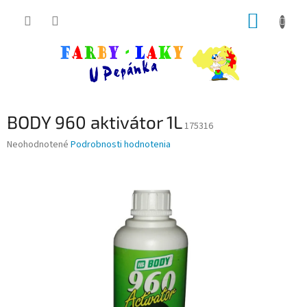
Prejsť
NÁKUP
na
obsah
KOŠÍK
BODY 960 aktivátor 1L
175316
Priemerné
Neohodnotené
Podrobnosti hodnotenia
hodnotenie
produktu
je
0,0
z
5
hviezdičiek.