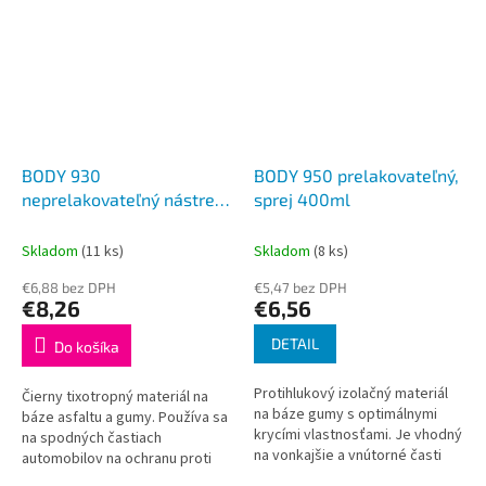
BODY 930
BODY 950 prelakovateľný,
neprelakovateľný nástrek
sprej 400ml
1L
Skladom
(11 ks)
Skladom
(8 ks)
€6,88 bez DPH
€5,47 bez DPH
€8,26
€6,56
DETAIL
Do košíka
Protihlukový izolačný materiál
Čierny tixotropný materiál na
na báze gumy s optimálnymi
báze asfaltu a gumy. Používa sa
krycími vlastnosťami. Je vhodný
na spodných častiach
na vonkajšie a vnútorné časti
automobilov na ochranu proti
karosérie s vynikajúcou
korózii, hluku a nárazom