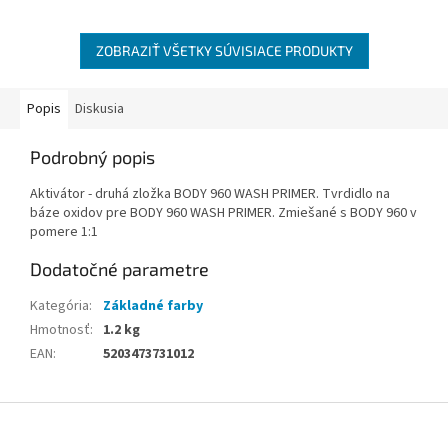
priľnavosťou.
kameňov. Má veľmi dobrú
priľnavosť a...
ZOBRAZIŤ VŠETKY SÚVISIACE PRODUKTY
Popis
Diskusia
Podrobný popis
Aktivátor - druhá zložka BODY 960 WASH PRIMER. Tvrdidlo na
báze oxidov pre BODY 960 WASH PRIMER. Zmiešané s BODY 960 v
pomere 1:1
Dodatočné parametre
Kategória
:
Základné farby
Hmotnosť
:
1.2 kg
EAN
:
5203473731012
Z
á