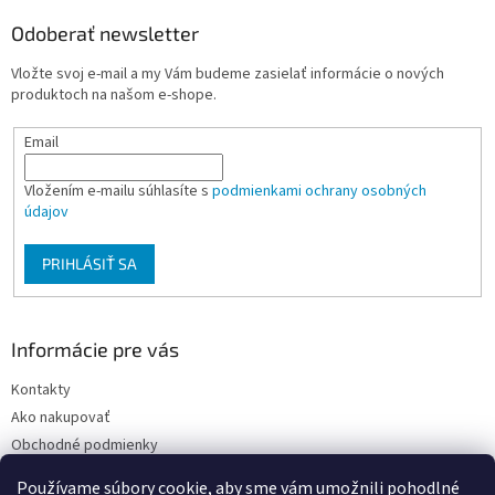
p
ä
Odoberať newsletter
t
Vložte svoj e-mail a my Vám budeme zasielať informácie o nových
i
produktoch na našom e-shope.
e
Email
Vložením e-mailu súhlasíte s
podmienkami ochrany osobných
údajov
PRIHLÁSIŤ SA
Informácie pre vás
Kontakty
Ako nakupovať
Obchodné podmienky
Podmienky ochrany osobných údajov
Používame súbory cookie, aby sme vám umožnili pohodlné