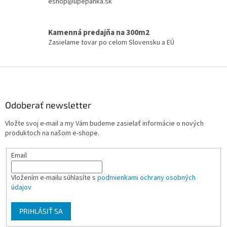
eshop@upepanka.sk
r
v
k
Kamenná predajňa na 300m2
y
Zasielame tovar po celom Slovensku a EÚ
v
ý
p
Z
i
á
s
p
u
ä
Odoberať newsletter
t
Vložte svoj e-mail a my Vám budeme zasielať informácie o nových
i
produktoch na našom e-shope.
e
Email
Vložením e-mailu súhlasíte s
podmienkami ochrany osobných
údajov
PRIHLÁSIŤ SA