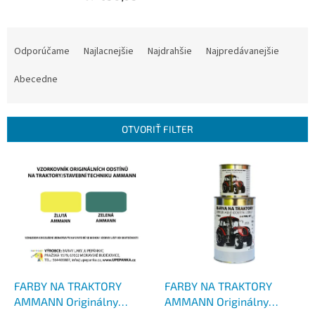
R
a
Odporúčame
Najlacnejšie
Najdrahšie
Najpredávanejšie
d
e
Abecedne
n
i
e
OTVORIŤ FILTER
p
r
V
o
ý
d
p
u
i
k
s
t
p
o
r
v
o
d
FARBY NA TRAKTORY
FARBY NA TRAKTORY
u
AMMANN Originálny
AMMANN Originálny