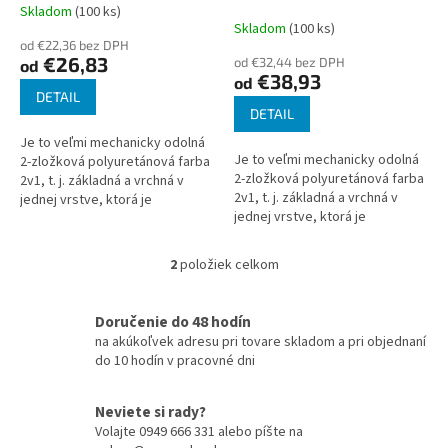
k
odtieň ZELENÁ 2-K
odtieň ŽLTÁ 2-K
Skladom
(100 ks)
Priemerné
t
Polyuretán, SET s tužidlom
Polyuretán, SET s tužidlom
Skladom
(100 ks)
hodnotenie
o
od €22,36 bez DPH
produktu
€26,83
od €32,44 bez DPH
od
v
je
€38,93
od
3,0
DETAIL
z
DETAIL
5
Je to veľmi mechanicky odolná
hviezdičiek.
Je to veľmi mechanicky odolná
2-zložková polyuretánová farba
2-zložková polyuretánová farba
2v1, t. j. základná a vrchná v
2v1, t. j. základná a vrchná v
jednej vrstve, ktorá je
jednej vrstve, ktorá je
vytvrdená a používa sa na
vytvrdená a používa sa na
mimoriadne odolné nátery -
mimoriadne odolné nátery -
nástreky...
2
položiek celkom
O
nástreky...
v
l
Doručenie do 48 hodín
á
na akúkoľvek adresu pri tovare skladom a pri objednaní
d
do 10 hodín v pracovné dni
a
c
i
Neviete si rady?
e
Volajte 0949 666 331 alebo píšte na
p