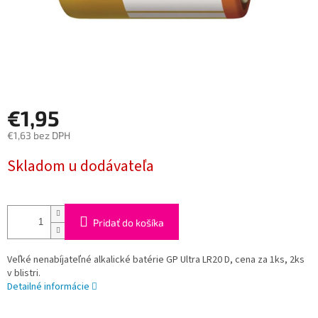
€1,95
€1,63 bez DPH
Jednotková
Skladom u dodávateľa
cena:
Pridať do košíka
Veľké nenabíjateľné alkalické batérie GP Ultra LR20 D, cena za 1ks, 2ks
v blistri.
Detailné informácie