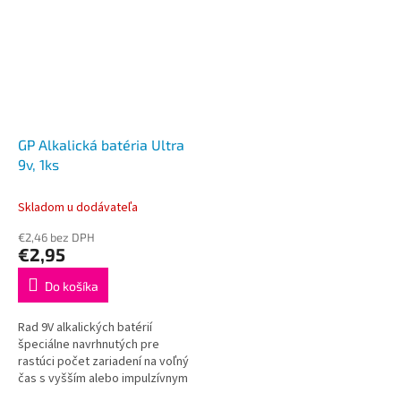
GP Alkalická batéria Ultra
9v, 1ks
Skladom u dodávateľa
€2,46 bez DPH
€2,95
Do košíka
Rad 9V alkalických batérií
špeciálne navrhnutých pre
rastúci počet zariadení na voľný
čas s vyšším alebo impulzívnym
odberom prúdu. V porovnaní s