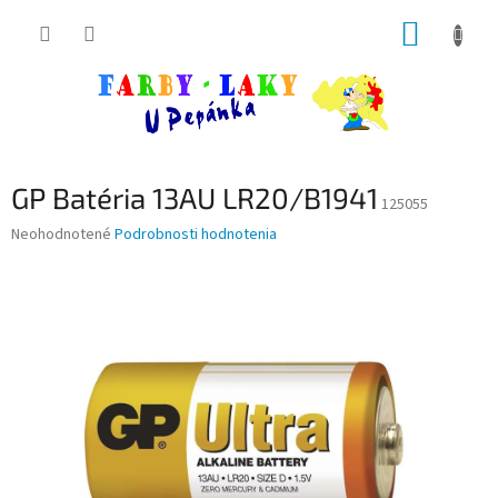
Prejsť
NÁKUP
na
obsah
KOŠÍK
GP Batéria 13AU LR20/B1941
125055
Priemerné
Neohodnotené
Podrobnosti hodnotenia
hodnotenie
produktu
je
0,0
z
5
hviezdičiek.