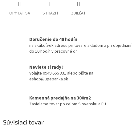
OPÝTAŤ SA
STRÁŽIŤ
ZDIEĽAŤ
Doručenie do 48 hodín
na akúkoľvek adresu pri tovare skladom a pri objednaní
do 10 hodín v pracovné dni
Neviete si rady?
Volajte 0949 666 331 alebo píšte na
eshop@upepanka.sk
Kamenná predajňa na 300m2
Zasielame tovar po celom Slovensku a EÚ
Súvisiaci tovar