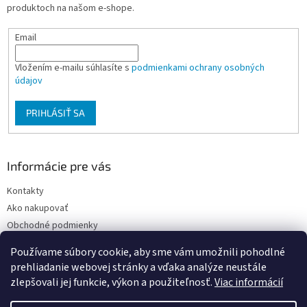
produktoch na našom e-shope.
e
Email
Vložením e-mailu súhlasíte s
podmienkami ochrany osobných
údajov
PRIHLÁSIŤ SA
Informácie pre vás
Kontakty
Ako nakupovať
Obchodné podmienky
Podmienky ochrany osobných údajov
Používame súbory cookie, aby sme vám umožnili pohodlné
Moja objednávka
prehliadanie webovej stránky a vďaka analýze neustále
zlepšovali jej funkcie, výkon a použiteľnosť.
Viac informácií