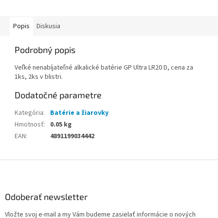
bežnými alkalickými batériami...
Popis
Diskusia
Podrobný popis
Veľké nenabíjateľné alkalické batérie GP Ultra LR20 D, cena za
1ks, 2ks v blistri.
Dodatočné parametre
Kategória
:
Batérie a žiarovky
Hmotnosť
:
0.05 kg
EAN
:
4891199034442
Z
á
p
ä
Odoberať newsletter
t
Vložte svoj e-mail a my Vám budeme zasielať informácie o nových
i