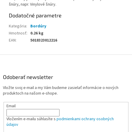
šnúry, napr. Vinylové šnúry.
Dodatočné parametre
Kategória
:
Bordúry
Hmotnosť
:
0.26 kg
EAN
:
5018323012216
Z
á
p
ä
Odoberať newsletter
t
Vložte svoj e-mail a my Vám budeme zasielať informácie o nových
i
produktoch na našom e-shope.
e
Email
Vložením e-mailu súhlasíte s
podmienkami ochrany osobných
údajov