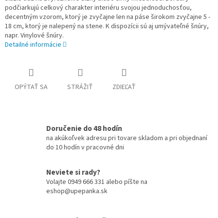
podčiarkujú celkový charakter interiéru svojou jednoduchosťou,
decentným vzorom, ktorý je zvyčajne len na páse širokom zvyčajne 5 -
18 cm, ktorý je nalepený na stene. K dispozícii sú aj umývateľné šnúry,
napr. Vinylové šnúry.
Detailné informácie
OPÝTAŤ SA
STRÁŽIŤ
ZDIEĽAŤ
Doručenie do 48 hodín
na akúkoľvek adresu pri tovare skladom a pri objednaní
do 10 hodín v pracovné dni
Neviete si rady?
Volajte 0949 666 331 alebo píšte na
eshop@upepanka.sk