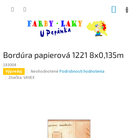
Prejsť
NÁKUP
na
obsah
KOŠÍK
Bordúra papierová 1221 8x0,135m
183004
Priemerné
Neohodnotené
Podrobnosti hodnotenia
Výpredaj
hodnotenie
Značka:
VAVEX
produktu
je
0,0
z
5
hviezdičiek.