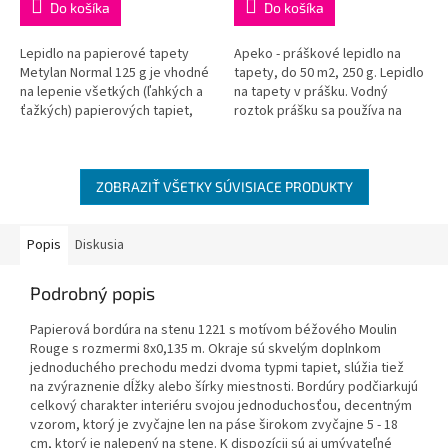
Do košíka
Do košíka
Lepidlo na papierové tapety
Apeko - práškové lepidlo na
Metylan Normal 125 g je vhodné
tapety, do 50 m2, 250 g. Lepidlo
na lepenie všetkých (ľahkých a
na tapety v prášku. Vodný
ťažkých) papierových tapiet,
roztok prášku sa používa na
korkových tapiet a suchých
lepenie papierových tapiet
snímateľných tapiet.
alebo na zahusťovanie vodou...
ZOBRAZIŤ VŠETKY SÚVISIACE PRODUKTY
Popis
Diskusia
Podrobný popis
Papierová bordúra na stenu 1221 s motívom béžového Moulin
Rouge s rozmermi 8x0,135 m. Okraje sú skvelým doplnkom
jednoduchého prechodu medzi dvoma typmi tapiet, slúžia tiež
na zvýraznenie dĺžky alebo šírky miestnosti. Bordúry podčiarkujú
celkový charakter interiéru svojou jednoduchosťou, decentným
vzorom, ktorý je zvyčajne len na páse širokom zvyčajne 5 - 18
cm, ktorý je nalepený na stene. K dispozícii sú aj umývateľné