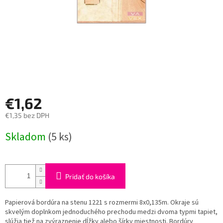
€1,62
€1,35 bez DPH
Jednotková
Skladom
(5 ks)
cena:
Pridať do košíka
Papierová bordúra na stenu 1221 s rozmermi 8x0,135m. Okraje sú
skvelým doplnkom jednoduchého prechodu medzi dvoma typmi tapiet,
slúžia tiež na zvýraznenie dĺžky alebo šírky miestnosti. Bordúry