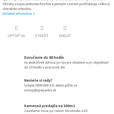
Obruby svojou jednoduchosťou a jemným vzorom podčiarkujú celkový
charakter interiéru.
Detailné informácie
OPÝTAŤ SA
STRÁŽIŤ
ZDIEĽAŤ
Doručenie do 48 hodín
na akúkoľvek adresu pri tovare skladom a pri objednaní
do 10 hodín v pracovné dni
Neviete si rady?
Volajte 0949 666 331 alebo píšte na
eshop@upepanka.sk
Kamenná predajňa na 300m2
Zasielame tovar po celom Slovensku a EÚ