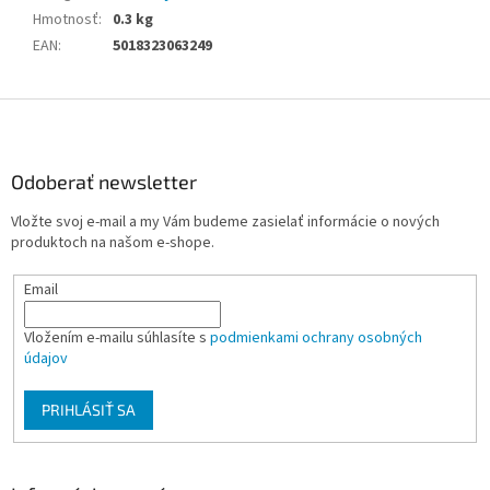
Hmotnosť
:
0.3 kg
EAN
:
5018323063249
Z
á
p
ä
Odoberať newsletter
t
Vložte svoj e-mail a my Vám budeme zasielať informácie o nových
i
produktoch na našom e-shope.
e
Email
Vložením e-mailu súhlasíte s
podmienkami ochrany osobných
údajov
PRIHLÁSIŤ SA