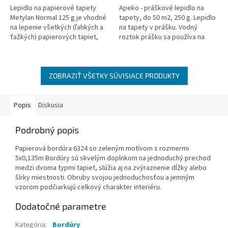
Lepidlo na papierové tapety
Apeko - práškové lepidlo na
Metylan Normal 125 g je vhodné
tapety, do 50 m2, 250 g. Lepidlo
na lepenie všetkých (ľahkých a
na tapety v prášku. Vodný
ťažkých) papierových tapiet,
roztok prášku sa používa na
korkových tapiet a suchých
lepenie papierových tapiet
snímateľných tapiet.
alebo na zahusťovanie vodou...
ZOBRAZIŤ VŠETKY SÚVISIACE PRODUKTY
Popis
Diskusia
Podrobný popis
Papierová bordúra 6324 so zeleným motívom s rozmermi
5x0,135m Bordúry sú skvelým doplnkom na jednoduchý prechod
medzi dvoma typmi tapiet, slúžia aj na zvýraznenie dĺžky alebo
šírky miestnosti. Obruby svojou jednoduchosťou a jemným
vzorom podčiarkujú celkový charakter interiéru.
Dodatočné parametre
Kategória
:
Bordúry