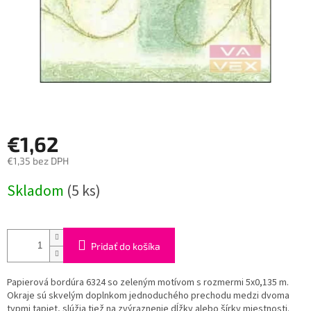
€1,62
€1,35 bez DPH
Jednotková
Skladom
(5 ks)
cena:
Pridať do košíka
Papierová bordúra 6324 so zeleným motívom s rozmermi 5x0,135 m.
Okraje sú skvelým doplnkom jednoduchého prechodu medzi dvoma
typmi tapiet, slúžia tiež na zvýraznenie dĺžky alebo šírky miestnosti.