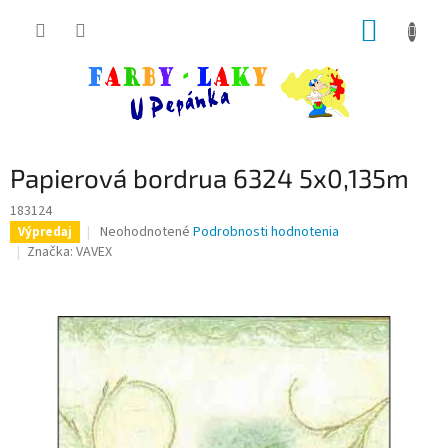
Prejsť
NÁKUP
na
obsah
KOŠÍK
Papierová bordrua 6324 5x0,135m
183124
Priemerné
Neohodnotené
Podrobnosti hodnotenia
Výpredaj
hodnotenie
Značka:
VAVEX
produktu
je
0,0
z
5
hviezdičiek.