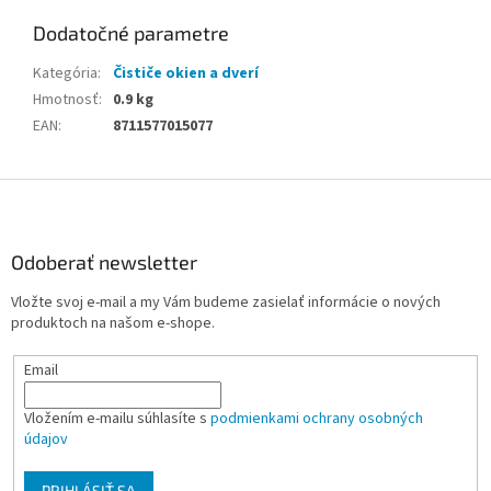
Dodatočné parametre
Kategória
:
Čističe okien a dverí
Hmotnosť
:
0.9 kg
EAN
:
8711577015077
Z
á
p
ä
Odoberať newsletter
t
Vložte svoj e-mail a my Vám budeme zasielať informácie o nových
i
produktoch na našom e-shope.
e
Email
Vložením e-mailu súhlasíte s
podmienkami ochrany osobných
údajov
PRIHLÁSIŤ SA