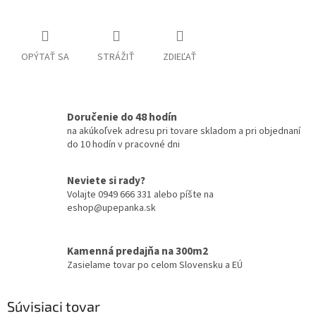
OPÝTAŤ SA
STRÁŽIŤ
ZDIEĽAŤ
Doručenie do 48 hodín
na akúkoľvek adresu pri tovare skladom a pri objednaní
do 10 hodín v pracovné dni
Neviete si rady?
Volajte 0949 666 331 alebo píšte na
eshop@upepanka.sk
Kamenná predajňa na 300m2
Zasielame tovar po celom Slovensku a EÚ
Súvisiaci tovar