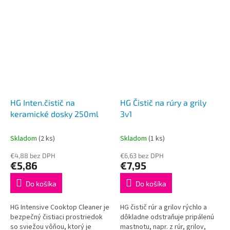
HG Inten.čistič na
HG Čistič na rúry a grily
keramické dosky 250ml
3v1
Skladom
(2 ks)
Skladom
(1 ks)
€4,88 bez DPH
€6,63 bez DPH
€5,86
€7,95
Do košíka
Do košíka
HG Intensive Cooktop Cleaner je
HG čistič rúr a grilov rýchlo a
bezpečný čistiaci prostriedok
dôkladne odstraňuje pripálenú
so sviežou vôňou, ktorý je
mastnotu, napr. z rúr, grilov,