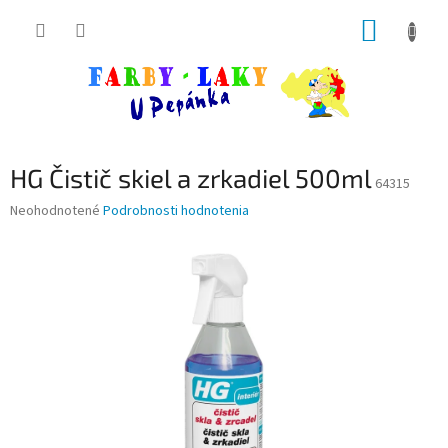
Prejsť
NÁKUP
na
obsah
KOŠÍK
HG Čistič skiel a zrkadiel 500ml
64315
Priemerné
Neohodnotené
Podrobnosti hodnotenia
hodnotenie
produktu
je
0,0
z
5
hviezdičiek.