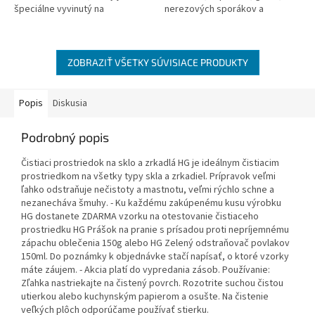
špeciálne vyvinutý na
nerezových sporákov a
odstraňovanie pripečených
vonkajších grilov. Pôsobenie
zvyškov a krúžkov zo všetkých
prípravku bude intenzívnejšie,
typov...
ak...
ZOBRAZIŤ VŠETKY SÚVISIACE PRODUKTY
Popis
Diskusia
Podrobný popis
Čistiaci prostriedok na sklo a zrkadlá HG je ideálnym čistiacim
prostriedkom na všetky typy skla a zrkadiel. Prípravok veľmi
ľahko odstraňuje nečistoty a mastnotu, veľmi rýchlo schne a
nezanecháva šmuhy. - Ku každému zakúpenému kusu výrobku
HG dostanete ZDARMA vzorku na otestovanie čistiaceho
prostriedku HG Prášok na pranie s prísadou proti nepríjemnému
zápachu oblečenia 150g alebo HG Zelený odstraňovač povlakov
150ml. Do poznámky k objednávke stačí napísať, o ktoré vzorky
máte záujem. - Akcia platí do vypredania zásob. Používanie:
Zľahka nastriekajte na čistený povrch. Rozotrite suchou čistou
utierkou alebo kuchynským papierom a osušte. Na čistenie
veľkých plôch odporúčame používať stierku.