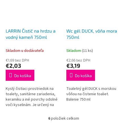
LARRIN Čistič na hrdzu a
Wc gél DUCK, vôňa mora
vodný kameň 750ml
750ml
Skladom u dodávateľa
Skladom
(11 ks)
€1,69 bez DPH
€2,66 bez DPH
€2,03
€3,19
Do košíka
Do košíka
Kyslý čistiaci prostriedok na
Toaletný gél DUCK s morskou
toalety, sanitárne zariadenia,
vôňou na čistenie toaliet.
keramiku a iné povrchy odolné
Balenie 750 ml
voči kyselinám. Je určený na
čistenie keramických a
kyselinovzdorných
6
položiek celkom
O
smaltovaných...
v