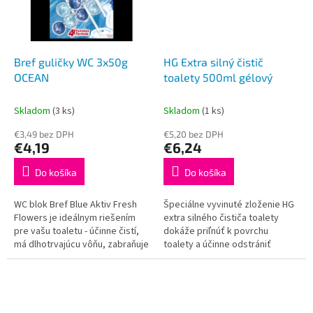
Bref guličky WC 3x50g
HG Extra silný čistič
OCEAN
toalety 500ml gélový
Skladom
(3 ks)
Skladom
(1 ks)
€3,49 bez DPH
€5,20 bez DPH
€4,19
€6,24
Do košíka
Do košíka
WC blok Bref Blue Aktiv Fresh
Špeciálne vyvinuté zloženie HG
Flowers je ideálnym riešením
extra silného čističa toalety
pre vašu toaletu - účinne čistí,
dokáže priľnúť k povrchu
má dlhotrvajúcu vôňu, zabraňuje
toalety a účinne odstrániť
usadzovaniu vodného kameňa,
všetky problémové nečistoty.
udržiava vašu toaletu...