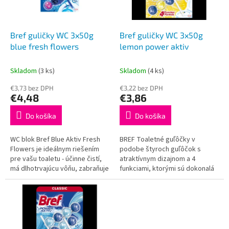
p
o
r
v
o
d
Bref guličky WC 3x50g
Bref guličky WC 3x50g
u
blue fresh flowers
lemon power aktiv
k
t
Skladom
(3 ks)
Skladom
(4 ks)
o
€3,73 bez DPH
€3,22 bez DPH
v
€4,48
€3,86
Do košíka
Do košíka
WC blok Bref Blue Aktiv Fresh
BREF Toaletné guľôčky v
Flowers je ideálnym riešením
podobe štyroch guľôčok s
pre vašu toaletu - účinne čistí,
atraktívnym dizajnom a 4
má dlhotrvajúcu vôňu, zabraňuje
funkciami, ktorými sú dokonalá
usadzovaniu vodného kameňa,
hygienická čistota, čistiaca
udržiava vašu toaletu...
pena, ochrana proti vodnému
kameňu a...