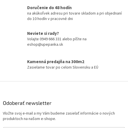
l
Doručenie do 48 hodín
á
na akúkoľvek adresu pri tovare skladom a pri objednaní
d
do 10 hodín v pracovné dni
a
c
i
Neviete si rady?
e
Volajte 0949 666 331 alebo píšte na
p
eshop@upepanka.sk
r
v
k
Kamenná predajňa na 300m2
y
Zasielame tovar po celom Slovensku a EÚ
v
ý
p
Z
i
á
s
p
u
ä
Odoberať newsletter
t
Vložte svoj e-mail a my Vám budeme zasielať informácie o nových
i
produktoch na našom e-shope.
e