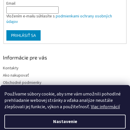
Email
Vložením e-mailu súhlasíte s
podmienkami ochrany osobných
údajov
PRIHLÁSIŤ SA
Informácie pre vás
Kontakty
Ako nakupovať
Obchodné podmienky
Podmienky ochrany osobných údajov
Používame súbory cookie, aby sme vám umožnili pohodlné
Moja objednávka
prehliadanie webovej stránky a vďaka analýze neustále
zlepšovali jej funkcie, výkon a použiteľnosť.
Viac informácií
Nastavenie
Vytvoril Shoptet