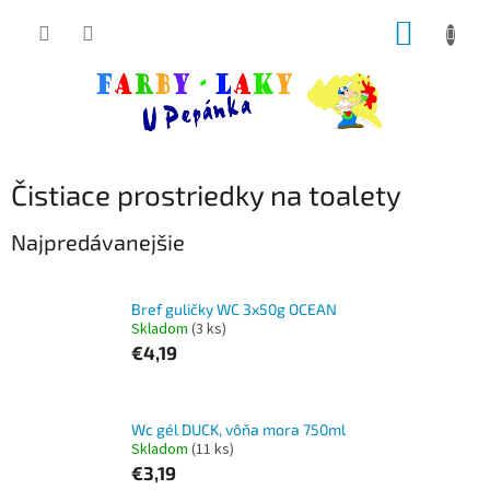
Prejsť
NÁKUP
na
obsah
KOŠÍK
Čistiace prostriedky na toalety
Najpredávanejšie
Bref guličky WC 3x50g OCEAN
Skladom
(3 ks)
€4,19
Wc gél DUCK, vôňa mora 750ml
Skladom
(11 ks)
€3,19