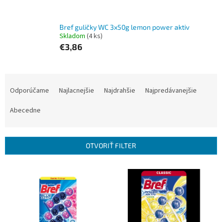
Bref guličky WC 3x50g lemon power aktiv
Skladom
(4 ks)
€3,86
R
a
Odporúčame
Najlacnejšie
Najdrahšie
Najpredávanejšie
d
e
Abecedne
n
i
e
OTVORIŤ FILTER
p
r
V
o
ý
d
p
u
i
k
s
t