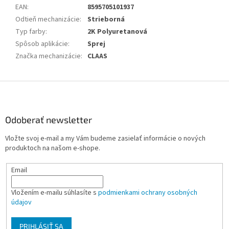
EAN
:
8595705101937
Odtieň mechanizácie
:
Strieborná
Typ farby
:
2K Polyuretanová
Spôsob aplikácie
:
Sprej
Značka mechanizácie
:
CLAAS
Z
á
p
ä
Odoberať newsletter
t
Vložte svoj e-mail a my Vám budeme zasielať informácie o nových
i
produktoch na našom e-shope.
e
Email
Vložením e-mailu súhlasíte s
podmienkami ochrany osobných
údajov
PRIHLÁSIŤ SA