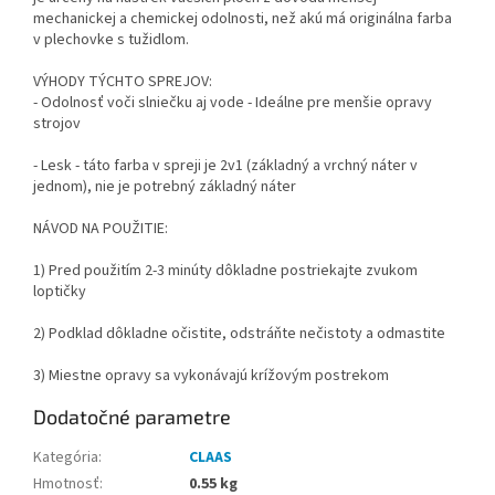
mechanickej a chemickej odolnosti, než akú má originálna farba
v plechovke s tužidlom.
VÝHODY TÝCHTO SPREJOV:
- Odolnosť voči slniečku aj vode - Ideálne pre menšie opravy
strojov
- Lesk - táto farba v spreji je 2v1 (základný a vrchný náter v
jednom), nie je potrebný základný náter
NÁVOD NA POUŽITIE:
1) Pred použitím 2-3 minúty dôkladne postriekajte zvukom
loptičky
2) Podklad dôkladne očistite, odstráňte nečistoty a odmastite
3) Miestne opravy sa vykonávajú krížovým postrekom
Dodatočné parametre
Kategória
:
CLAAS
Hmotnosť
:
0.55 kg