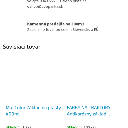
Volajte 0949 666 331 alebo píšte na
eshop@upepanka.sk
Kamenná predajňa na 300m2
Zasielame tovar po celom Slovensku a EÚ
Súvisiaci tovar
MaxColor Základ na plasty
FARBY NA TRAKTORY
400ml
Antikorózny základ
syntetický v spreji Z300,
400ml
Skladom
(10 ks)
Skladom
(100 ks)