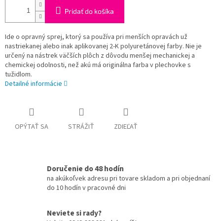
Pridať do košíka
Ide o opravný sprej, ktorý sa používa pri menších opravách už
nastriekanej alebo inak aplikovanej 2-K polyuretánovej farby. Nie je
určený na nástrek väčších plôch z dôvodu menšej mechanickej a
chemickej odolnosti, než akú má originálna farba v plechovke s
tužidlom.
Detailné informácie
OPÝTAŤ SA
STRÁŽIŤ
ZDIEĽAŤ
Doručenie do 48 hodín
na akúkoľvek adresu pri tovare skladom a pri objednaní
do 10 hodín v pracovné dni
Neviete si rady?