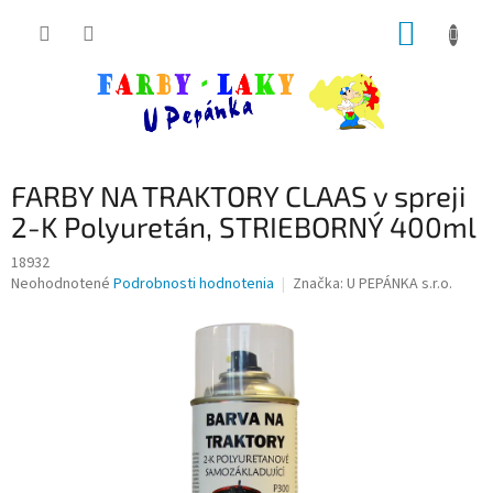
Prejsť
NÁKUP
na
obsah
KOŠÍK
FARBY NA TRAKTORY CLAAS v spreji
2-K Polyuretán, STRIEBORNÝ 400ml
18932
Priemerné
Neohodnotené
Podrobnosti hodnotenia
Značka:
U PEPÁNKA s.r.o.
hodnotenie
produktu
je
0,0
z
5
hviezdičiek.