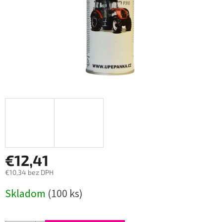
€12,41
€10,34 bez DPH
Jednotková
Skladom
(100 ks)
cena: