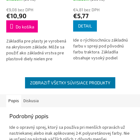
€9,08 bez DPH
€4,81 bez DPH
€10,90
€5,77
DETAIL
Do košíka
Ide o rýchloschnúcu základnú
Základňa pre plasty je vyrobená
farbu v spreji pod pôvodnú
na akrylovom základe. Môže sa
farbu traktora. Základňa
použiť ako základná vrstva pre
obsahuje vysoký podiel
plastové diely nielen pre
pevných častíc, a tým zaručuje
automobily. Mierne strieborný
vysokú odolnosť proti korózii.
odtieň umožňuje kontrolu...
Nie je...
ZOBRAZIŤ VŠETKY SÚVISIACE PRODUKTY
Popis
Diskusia
Podrobný popis
Ide o opravný sprej, ktorý sa používa pri menších opravách už
nastriekanej alebo inak aplikovanej 2-K polyuretánovej farby. Nie
je určený na nástrek väčších plôch z dôvodu menšej