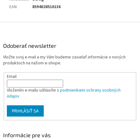
EAN
:
8594028510136
Z
á
p
ä
Odoberať newsletter
t
Vložte svoj e-mail a my Vám budeme zasielať informácie o nových
i
produktoch na našom e-shope.
e
Email
Vložením e-mailu súhlasíte s
podmienkami ochrany osobných
údajov
PRIHLÁSIŤ SA
Informácie pre vás