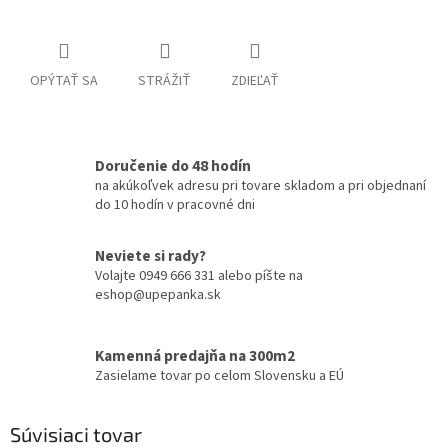
OPÝTAŤ SA
STRÁŽIŤ
ZDIEĽAŤ
Doručenie do 48 hodín
na akúkoľvek adresu pri tovare skladom a pri objednaní
do 10 hodín v pracovné dni
Neviete si rady?
Volajte 0949 666 331 alebo píšte na
eshop@upepanka.sk
Kamenná predajňa na 300m2
Zasielame tovar po celom Slovensku a EÚ
Súvisiaci tovar