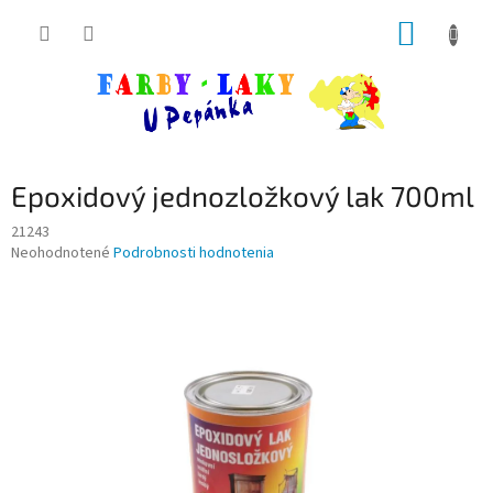
Prejsť
NÁKUP
na
obsah
KOŠÍK
Epoxidový jednozložkový lak 700ml
21243
Priemerné
Neohodnotené
Podrobnosti hodnotenia
hodnotenie
produktu
je
0,0
z
5
hviezdičiek.