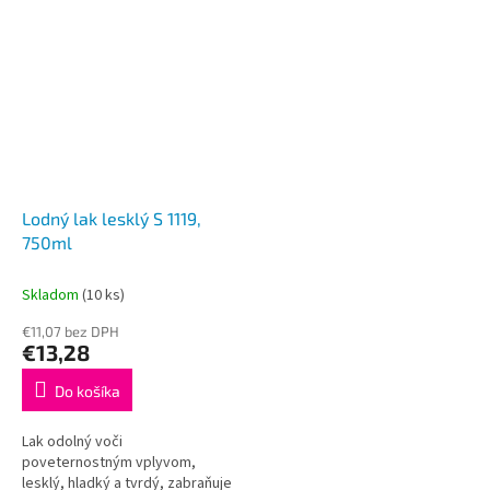
Lodný lak lesklý S 1119,
750ml
Skladom
(10 ks)
€11,07 bez DPH
€13,28
Do košíka
Lak odolný voči
poveternostným vplyvom,
lesklý, hladký a tvrdý, zabraňuje