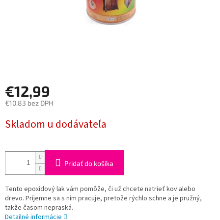
€12,99
€10,83 bez DPH
Jednotková
Skladom u dodávateľa
cena:
Pridať do košíka
Tento epoxidový lak vám pomôže, či už chcete natrieť kov alebo
drevo. Príjemne sa s ním pracuje, pretože rýchlo schne a je pružný,
takže časom nepraská.
Detailné informácie