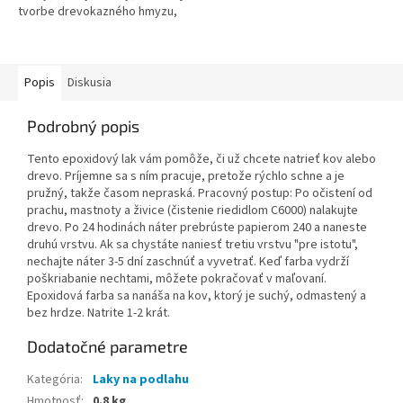
tvorbe drevokazného hmyzu,
zmes špeciálnych živíc, výrobca
HB-LAK s.r.o.
Popis
Diskusia
Podrobný popis
Tento epoxidový lak vám pomôže, či už chcete natrieť kov alebo
drevo. Príjemne sa s ním pracuje, pretože rýchlo schne a je
pružný, takže časom nepraská. Pracovný postup: Po očistení od
prachu, mastnoty a živice (čistenie riedidlom C6000) nalakujte
drevo. Po 24 hodinách náter prebrúste papierom 240 a naneste
druhú vrstvu. Ak sa chystáte naniesť tretiu vrstvu "pre istotu",
nechajte náter 3-5 dní zaschnúť a vyvetrať. Keď farba vydrží
poškriabanie nechtami, môžete pokračovať v maľovaní.
Epoxidová farba sa nanáša na kov, ktorý je suchý, odmastený a
bez hrdze. Natrite 1-2 krát.
Dodatočné parametre
Kategória
:
Laky na podlahu
Hmotnosť
:
0.8 kg