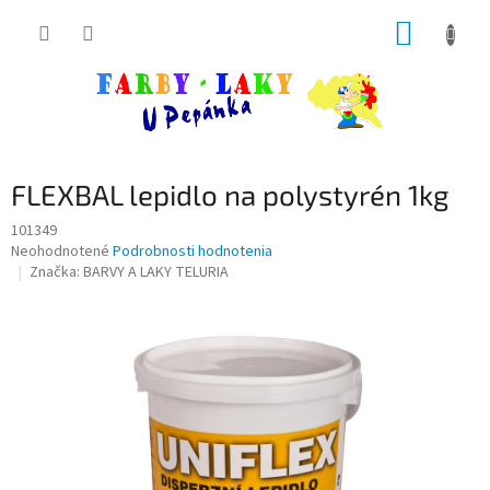
Prejsť
NÁKUP
na
obsah
KOŠÍK
FLEXBAL lepidlo na polystyrén 1kg
101349
Priemerné
Neohodnotené
Podrobnosti hodnotenia
hodnotenie
Značka:
BARVY A LAKY TELURIA
produktu
je
0,0
z
5
hviezdičiek.