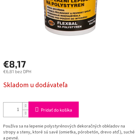
€8,17
€6,81 bez DPH
Jednotková
Skladom u dodávateľa
cena:
Pridať do košíka
Používa sa na lepenie polystyrénových dekoračných obkladov na
stropy a steny, ktoré sú savé (omietka, pórobetón, drevo atď.), suché
a pevné.