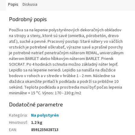
Popis
Diskusia
Podrobný popis
Používa sa na lepenie polystyrénových dekoračných obkladov
na stropy a steny, ktoré sú savé (omietka, pórobetón, drevo
atď.), suché a pevné. Pracovný postup: Staré nátery vo väčších
vrstvách je potrebné oškrabať, výrazne savé a prašné povrchy
je potrebné natrieť penetračným náterom REMAL, univerzálnym
náterom BARLET alebo hĺbkovým náterom BARLET. Prienik
SOICRAT. Po 4 hodinách schnutia možno základný náter lepiť.
Lepidlo sa na lepenie neriedi. Lepidlo sa nanáša na dlaždice
bodovo v rohoch a v strede v hrúbke 1 - 2 mm. Následne sa
dlaždica okamžite pritlačí k podkladu a podrží sa približne 10
sekúnd. Teplota podkladu a prostredia musí byť počas lepenia
minimálne + 15 °C. Výnos: 170 - 230 g/m2
Dodatočné parametre
Kategória
:
Na polystyrén
Hmotnosť
:
1.2 kg
EAN
:
8591235028713