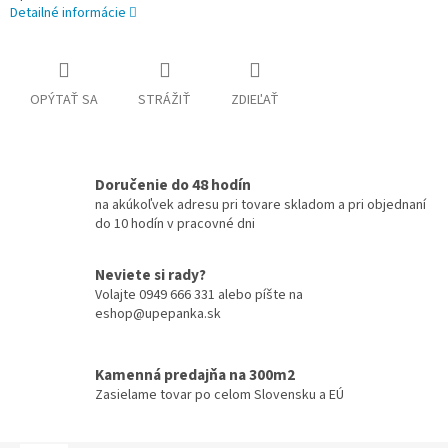
Detailné informácie
OPÝTAŤ SA
STRÁŽIŤ
ZDIEĽAŤ
Doručenie do 48 hodín
na akúkoľvek adresu pri tovare skladom a pri objednaní
do 10 hodín v pracovné dni
Neviete si rady?
Volajte 0949 666 331 alebo píšte na
eshop@upepanka.sk
Kamenná predajňa na 300m2
Zasielame tovar po celom Slovensku a EÚ