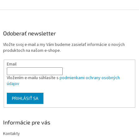
Z
á
p
ä
Odoberať newsletter
t
Vložte svoj e-mail a my Vám budeme zasielať informácie o nových
i
produktoch na našom e-shope.
e
Email
Vložením e-mailu súhlasíte s
podmienkami ochrany osobných
údajov
PRIHLÁSIŤ SA
Informácie pre vás
Kontakty