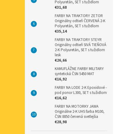
Polyuretán, SET s tužidlom
€31,68
FARBY NA TRAKTORY ZETOR
Originálny odtieň ČERVENÁ 2-K
Polyuretán, SET s tužidlom
€35,14
FARBY NA TRAKTORY STEYR
Originálny odtieň SIVÁ TIEŇOVÁ
2-K Polyuretán, SET s tužidlom
lesk
€26,66
KAMUFLÁŽNE FARBY MILITARY
syntetická ČSN 5450 MAT
€16,92
FARBY NA LODE 2-K Epoxidové -
pod ponor L300, SET s tužidlom
€16,62
FARBY NA MOTORKY JAWA
Originálne 2-K UHS farba M100,
ČSN 8850 červená svetlejšia
€28,98