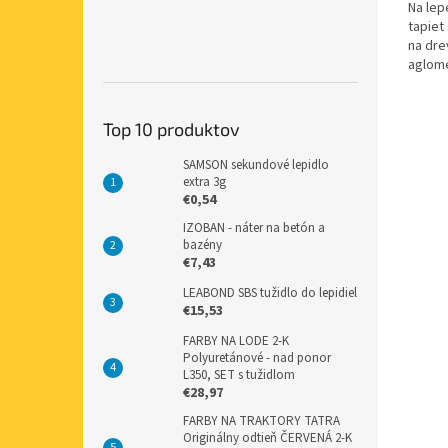
Na lep
tapiet
na dre
aglome
podobn
Top 10 produktov
SAMSON sekundové lepidlo
extra 3g
€0,54
IZOBAN - náter na betón a
bazény
€7,43
LEABOND SBS tužidlo do lepidiel
€15,53
FARBY NA LODE 2-K
Polyuretánové - nad ponor
L350, SET s tužidlom
€28,97
FARBY NA TRAKTORY TATRA
Originálny odtieň ČERVENÁ 2-K