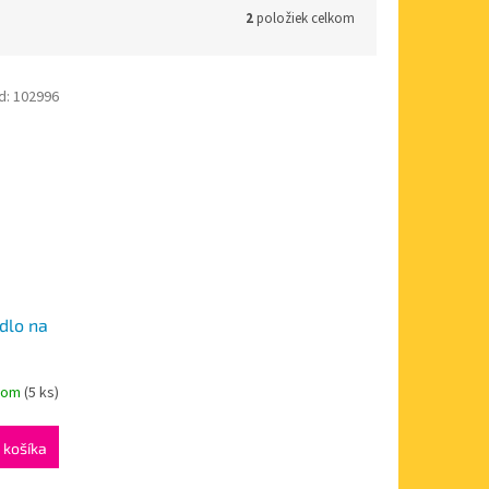
2
položiek celkom
d:
102996
dlo na
dom
(5 ks)
 košíka