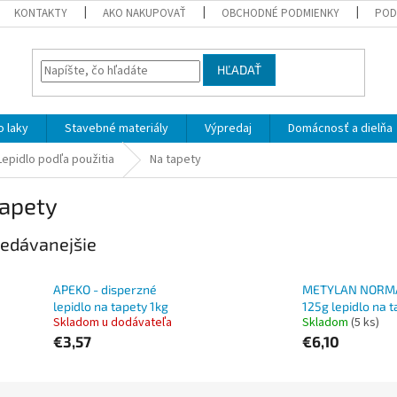
KONTAKTY
AKO NAKUPOVAŤ
OBCHODNÉ PODMIENKY
POD
HĽADAŤ
 laky
Stavebné materiály
Výpredaj
Domácnosť a dielňa
Lepidlo podľa použitia
Na tapety
tapety
edávanejšie
APEKO - disperzné
METYLAN NORM
lepidlo na tapety 1kg
125g lepidlo na 
Skladom u dodávateľa
Skladom
(5 ks)
€3,57
€6,10