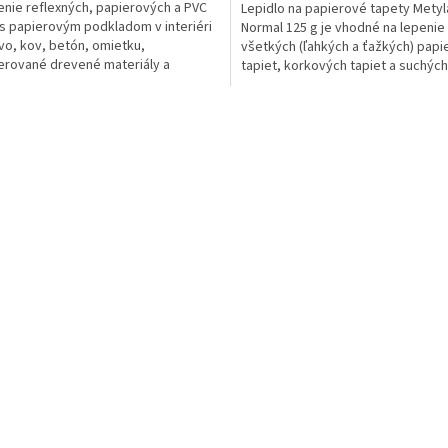
enie reflexných, papierových a PVC
Lepidlo na papierové tapety Metyl
 s papierovým podkladom v interiéri
Normal 125 g je vhodné na lepenie
vo, kov, betón, omietku,
všetkých (ľahkých a ťažkých) pap
rované drevené materiály a
tapiet, korkových tapiet a suchých
é podklady. Lepidlo sa...
snímateľných tapiet.
O
v
l
á
d
a
c
i
e
p
r
v
k
y
v
ý
p
i