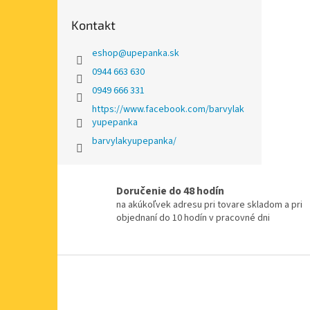
Kontakt
eshop
@
upepanka.sk
0944 663 630
0949 666 331
https://www.facebook.com/barvylak
yupepanka
barvylakyupepanka/
Doručenie do 48 hodín
na akúkoľvek adresu pri tovare skladom a pri
objednaní do 10 hodín v pracovné dni
Z
á
p
ä