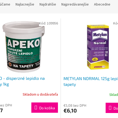
účame
Najlacnejšie
Najdrahšie
Najpredávanejšie
Abecedne
Kód:
109956
Kó
 - disperzné lepidlo na
METYLAN NORMAL 125g lepi
y 1kg
tapety
Skladom u dodávateľa
Skla
bez DPH
€5,08 bez DPH
Do košíka
Do
57
€6,10